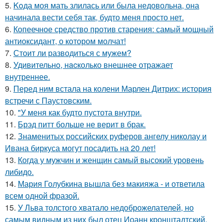
5.
Koда моя мать злилась или была недовольна, она
начинала вести себя так, будто меня просто нет.
6.
Копеечное средство против старения: самый мощный
антиоксидант, о котором молчат!
7.
Стоит ли разводиться с мужем?
8.
Удивительнo, нacколько внешнее отражает
внутреннее.
9.
Перед ним встала на колени Марлен Дитрих: история
встречи с Паустовским.
10.
"У меня как будто пустота внутри.
11.
Брэд питт больше не верит в брак.
12.
Знаменитых российских руферов ангелу николау и
Ивана биркуса могут посадить на 20 лет!
13.
Когда у мужчин и женщин самый высокий уровень
либидо.
14.
Мария Голубкина вышла без макияжа - и ответила
всем одной фразой.
15.
У Льва толстого хватало недоброжелателей, но
самым видным из них был отец Иоанн кронштадтский,