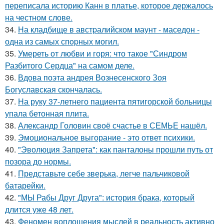
переписала историю Канн в платье, которое держалось
на честном слове.
34.
На кладбище в австpалийском маунт - маседон -
одна из самых спopных могил.
35.
Умереть от любви и горя: что такое "Синдром
Разбитого Сердца" на самом деле.
36.
Вдова поэта андрея Вознесенского Зоя
Богуславская скончалась.
37.
На руку 37-летнего пациента пятигорской больницы
упала бетонная плита.
38.
Александр Головин своё счастье в СЕМЬЕ нашёл.
39.
Эмоциональное выгорание - это ответ психики.
40.
"Эволюция Запрета": как панталоны прошли путь от
позора до нормы.
41.
Представьте себе зверька, легче пальчиковой
батарейки.
42.
"МЫ Рабы Друг Друга": история брака, который
длится уже 48 лет.
43.
Феномен воплощения мыслей в реальность активно