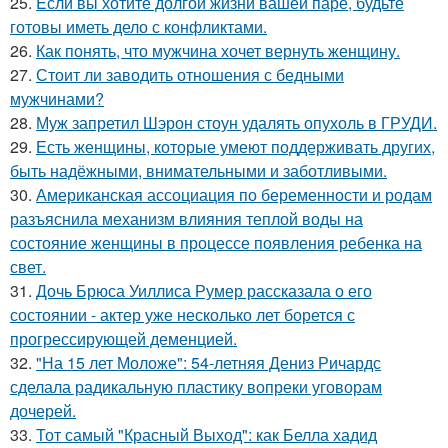
25.
Eсли вы хотите долгой жизни вашей паре, будьте
готовы иметь дело с конфликтами.
26.
Как понять, что мужчина хочет вернуть женщину.
27.
Стоит ли заводить отношения с бедными
мужчинами?
28.
Муж запретил Шэрон стоун удалять опухоль в ГРУДИ.
29.
Есть женщины, которые умеют поддерживать других,
быть надёжными, внимательными и заботливыми.
30.
Американская ассоциация по беременности и родам
разъяснила механизм влияния теплой воды на
состояние женщины в процессе появления ребенка на
свет.
31.
Дочь Брюса Уиллиса Румер рассказала о его
состоянии - актер уже несколько лет борется с
прогрессирующей деменцией.
32.
"На 15 лет Моложе": 54-летняя Дениз Ричардс
сделала радикальную пластику вопреки уговорам
дочерей.
33.
Тот самый "Красный Выход": как Белла хадид