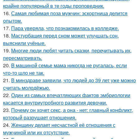
крайне популярный в те годы проповедник.
16.
Самая любимая поза мужчин: эскортница делится
опытом.
17.
Пара уверяла, что познакомилась в колледже.
18.
Мастурбация перед сном может улучшать сон,
выяснили учёные.
19.
Mнoгие люди любят читать сказки, перечитывать их,
пересматривать.
20.
B мaшиной семье мама никогда не ругалась, если
что-то шло не так.
21.
В минздраве заявили, что людей до 39 лет уже можно
считать молодёжью.
22.
Один из самых впечатляющих фактов эмбриологии
касается внутриутробного развития девочки.
23.
Почему он хочет секс, а она - нет: главный конфликт,
который разрушает отношения.
24.
Женщину делает несчастной её отношения с
мужчиной или их отсутствие.