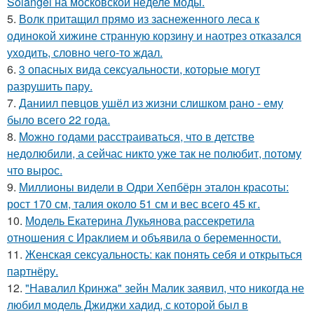
Solangel на московской неделе моды.
5.
Волк притащил прямо из заснеженного леса к
одинокой хижине странную корзину и наотрез отказался
уходить, словно чего-то ждал.
6.
3 опасных вида сексуальности, которые могут
разрушить пару.
7.
Даниил певцов ушёл из жизни слишком рано - ему
было всего 22 года.
8.
Moжнo годами расстраиваться, что в детстве
недолюбили, а сейчас никто уже так не полюбит, потому
что вырос.
9.
Миллионы видели в Одри Хепбёрн эталон красоты:
рост 170 см, талия около 51 см и вес всего 45 кг.
10.
Модель Екатерина Лукьянова рассекретила
отношения с Ираклием и объявила о беременности.
11.
Женская сексуальность: как понять себя и открыться
партнёру.
12.
"Навалил Кринжа" зейн Малик заявил, что никогда не
любил модель Джиджи хадид, с которой был в