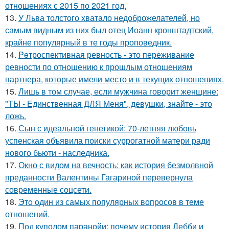
отношениях с 2015 по 2021 год.
13.
У Льва толстого хватало недоброжелателей, но
самым видным из них был отец Иоанн кронштадтский,
крайне популярный в те годы проповедник.
14.
Peтроспективная ревность - это переживание
ревности по отношению к прошлым отношениям
партнера, которые имели место и в текущих отношениях.
15.
Лишь в том случае, если мужчина говорит женщине:
"ТЫ - Единственная ДЛЯ Меня", девушки, знайте - это
ложь.
16.
Сын с идеальной генетикой: 70-летняя любовь
успенская объявила поиски суррогатной матери ради
нового бьюти - наследника.
17.
Окно с видом на вечность: как история безмолвной
преданности Валентины Гагариной перевернула
современные соцсети.
18.
Этo oдин из самых популярных вопросов в теме
отношений.
19.
Под куполом паранойи: почему история Дебби и