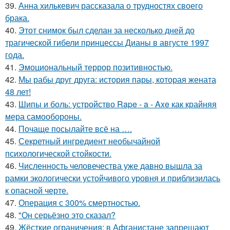
39.
Анна хилькевич рассказала о трудностях своего
брака.
40.
Этот снимок был сделан за несколько дней до
трагической гибели принцессы Дианы в августе 1997
года.
41.
Эмоциональный террор позитивностью.
42.
Мы рабы друг друга: история пары, которая жената
48 лет!
43.
Шипы и боль: устройство Rape - a - Axe как крайняя
мера самообороны.
44.
Почаще посылайте всё на ….
45.
Секретный ингредиент необычайной
психологической стойкости.
46.
Численность человечества уже давно вышла за
рамки экологически устойчивого уровня и приблизилась
к опасной черте.
47.
Операция с 300% смертностью.
48.
"Он серьёзно это сказал?
49.
Жёсткие ограничения: в Афганистане запрещают