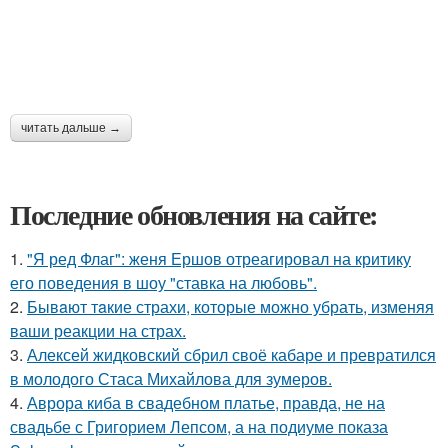
читать дальше →
Последние обновления на сайте:
1.
"Я ред Флаг": женя Ершов отреагировал на критику
его поведения в шоу "ставка на любовь".
2.
Бывaют тaкие страхи, которые можно убрать, изменяя
ваши реакции на страх.
3.
Алексей жидковский сбрил своё кабаре и превратился
в молодого Стаса Михайлова для зумеров.
4.
Аврора киба в свадебном платье, правда, не на
свадьбе с Григорием Лепсом, а на подиуме показа