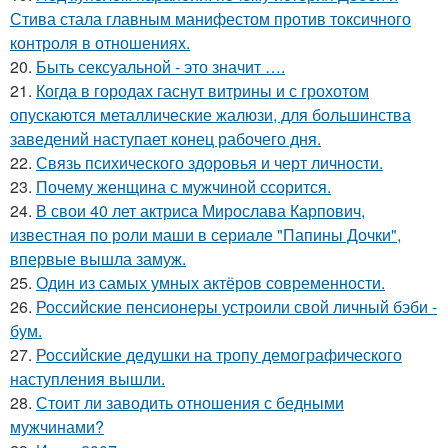
Стива стала главным манифестом против токсичного
контроля в отношениях.
20.
Быть сексуальной - это значит ….
21.
Когда в городах гаснут витрины и с грохотом
опускаются металлические жалюзи, для большинства
заведений наступает конец рабочего дня.
22.
Связь психического здоровья и черт личности.
23.
Почему женщина с мужчиной ссорится.
24.
В свои 40 лет актриса Мирослава Карпович,
известная по роли маши в сериале "Папины Дочки",
впервые вышла замуж.
25.
Один из самых умных актёров современности.
26.
Российские пенсионеры устроили свой личный бэби -
бум.
27.
Российские дедушки на тропу демографического
наступления вышли.
28.
Стоит ли заводить отношения с бедными
мужчинами?