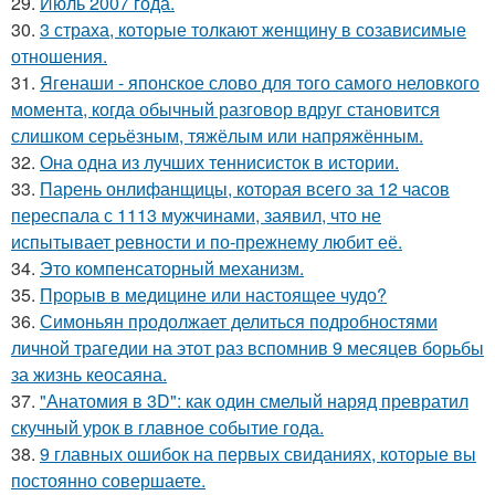
29.
Июль 2007 года.
30.
3 страха, которые толкают женщину в созависимые
отношения.
31.
Ягенаши - японское слово для того самого неловкого
момента, когда обычный разговор вдруг становится
слишком серьёзным, тяжёлым или напряжённым.
32.
Она одна из лучших теннисисток в истории.
33.
Парень онлифанщицы, которая всего за 12 часов
переспала с 1113 мужчинами, заявил, что не
испытывает ревности и по-прежнему любит её.
34.
Это компенсаторный механизм.
35.
Прорыв в медицине или настоящее чудо?
36.
Симоньян продолжает делиться подробностями
личной трагедии на этот раз вспомнив 9 месяцев борьбы
за жизнь кеосаяна.
37.
"Анатомия в 3D": как один смелый наряд превратил
скучный урок в главное событие года.
38.
9 главных ошибок на первых свиданиях, которые вы
постоянно совершаете.