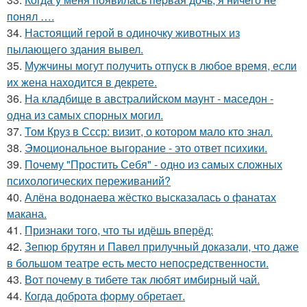
понял ….
34.
Настоящий герой в одиночку животных из
пылающего здания вывел.
35.
Мужчины могут получить отпуск в любое время, если
их жена находится в декрете.
36.
На кладбище в австpалийском маунт - маседон -
одна из самых спopных могил.
37.
Том Круз в Ссср: визит, о котором мало кто знал.
38.
Эмоциональное выгорание - это ответ психики.
39.
Почему "Простить Себя" - одно из самых сложных
психологических переживаний?
40.
Алёна водонаева жёстко высказалась о фанатах
макана.
41.
Признаки того, что ты идёшь вперёд:
42.
Зепюр брутян и Павел прилучный доказали, что даже
в большом театре есть место непосредственности.
43.
Вот почему в тибете так любят имбирный чай.
44.
Когда доброта форму обретает.