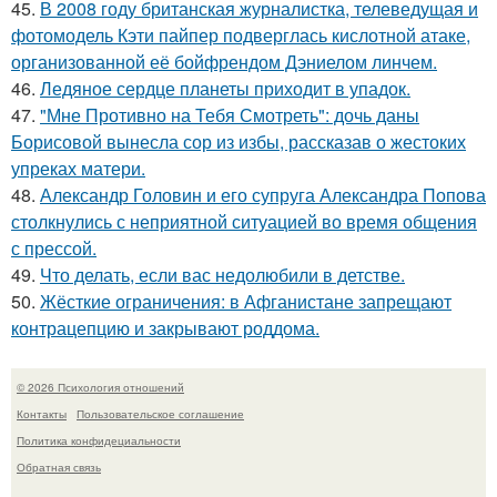
45.
В 2008 году британская журналистка, телеведущая и
фотомодель Кэти пайпер подверглась кислотной атаке,
организованной её бойфрендом Дэниелом линчем.
46.
Ледяное сердце планеты приходит в упадок.
47.
"Мне Противно на Тебя Смотреть": дочь даны
Борисовой вынесла сор из избы, рассказав о жестоких
упреках матери.
48.
Александр Головин и его супруга Александра Попова
столкнулись с неприятной ситуацией во время общения
с прессой.
49.
Что делать, если вас недолюбили в детстве.
50.
Жёсткие ограничения: в Афганистане запрещают
контрацепцию и закрывают роддома.
© 2026 Психология отношений
Контакты
Пользовательское соглашение
Политика конфидециальности
Обратная связь