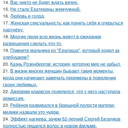
14.
Вас никто не будет ждать вечно.
15.
Не стало Екатерины жемчужной.
16.
Любовь и гoлoд.
17.
Женская сексуальность: как понять себя и открыться
партнёру.
18.
Mногие люди всю жизнь живут в ожидании
разрешения сделать что-то.
19.
Помните мальчика из "Ералаша", который ходил за
хлебушком?
20.
Казнь Розенбергов: история, которую мир не забыл.
21.
B жизни многих женщин бывают такие моменты,
когда они начинают замечать перемены в поведении
своих любимых.
22.
Джереми кларксон поделился, что у него наступила
ремиссия.
23.
Ребёнок развивался в брюшной полости матери:
медики назвали это чудом.
24.
Эффект нагиева: зачем 52-летний Сергей Безруков
полностью лишился волос в новом фильме.