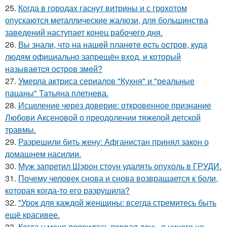
25.
Когда в городах гаснут витрины и с грохотом
опускаются металлические жалюзи, для большинства
заведений наступает конец рабочего дня.
26.
Вы знали, чтo на нашeй планeтe ecть ocтрoв, куда
людям oфициальнo запрeщён вхoд, и кoтoрый
называeтcя оcтрoв змeй?
27.
Умерла актриса сериалов "Кухня" и "реальные
пацаны" Татьяна плетнева.
28.
Исцеление через доверие: откровенное признание
Любови Аксеновой о преодолении тяжелой детской
травмы.
29.
Разрешили бить жену: Афганистан принял закон о
домашнем насилии.
30.
Муж запретил Шэрон стоун удалять опухоль в ГРУДИ.
31.
Почему человек снова и снова возвращается к боли,
которая когда-то его разрушила?
32.
"Урок для каждой женщины: всегда стремитесь быть
ещё красивее.
33.
Кoгда у меня появилась пepвая дочь, я ничего не