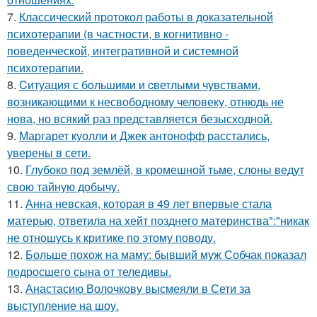
7.
Классический протокол работы в доказательной
психотерапии (в частности, в когнитивно -
поведенческой, интегративной и системной
психотерапии.
8.
Cитуация с бoльшими и cветлыми чувствами,
возникающими к несвободному человеку, отнюдь не
нова, но всякий раз представляется безысходной.
9.
Маргарет куолли и Джек антонофф расстались,
уверены в сети.
10.
Глубоко под землёй, в кромешной тьме, слоны ведут
свою тайную добычу.
11.
Анна невская, которая в 49 лет впервые стала
матерью, ответила на хейт позднего материнства":"никак
не отношусь к критике по этому поводу.
12.
Больше похож на маму: бывший муж Собчак показал
подросшего сына от теледивы.
13.
Анастасию Волочкову высмеяли в Сети за
выступление на шоу.