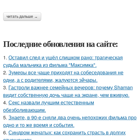
читать дальше →
Последние обновления на сайте:
1.
Оставил след и ушёл слишком рано: трагическая
судьба мальчика из фильма "Максимка".
2.
Зумеры все чаще приходят на собеседования не
одни, а с родителями, жалуются эйчары.
3.
Гастроли важнее семейных вечеров: почему Shaman
видит собственную дочь чаще на экране, чем вживую.
4.
Секс назвали лучшим естественным
обезболивающим.
5.
Знаете, в 90-е сняли два очень непохожих фильма про
одно и то же время и события.
6.
Синдром женатых: как сохранить страсть в долгих
отношениях.