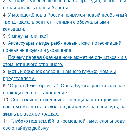
3.
За кулисами всесоюзной славы: трагедии, верность и
новая жизнь Татьяны Аксюты.
4.
У молодожёнов в России появился новый необычный
тренд - делать рентген - снимки с обручальными
кольцами.
5.
3 минуты или час?
6.
Аксессуары в виде рыб - новый люкс, потеснивший
привычные сумки и украшения.
7.
Почему первая брачная ночь может не случиться - и в
этом нет ничего страшного.
8.
Мать и ребёнок связаны намного глубже, чем мы
представляем.
9.
"Сцена Лечит Артиста": Ольга Бузова рассказала, как
проходит её восстановление.
10.
Обессилившая женщина - женщина у которой уже
совсем нет сил на выход, на движение, на свой путь, на
жизнь во всех ее красках.
11.
Глубоко под землёй, в кромешной тьме, слоны ведут
свою тайную добычу.