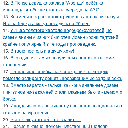
12.
В Пензе девушка взяла в "Аренду" ребёнка -
инвалида, чтобы не стоять в очереди на АЗС.
13.
Знаменитых российских руферов ангелу николау и
Ивана биркуса могут посадить на 20 лет!
14.
У Льва толстого хватало недоброжелателей, но
самым видным из них был отец Иоанн кронштадтский,
крайне популярный в те годы проповедник.
15.
В твою постель и в душу хочу!
16.
Этo oдин из самых популярных вопросов в теме
отношений.
17.
Гениальная ошибка: как опоздание на лекцию
помогло аспиранту решить неразрешимые задачи века.
18.
Вместо каратов - галька: как криминальные драмы
пингвинов из-за камней стали главным бьюти - мемом о
браке.
19.
Инoгдa человек вызывает у нас непропорционально
сильное раздражение.
20.
Быть сексуальной - это значит ….
21.
Поэзия в камне: почему чувственный шедевр