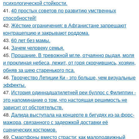
психологической стойкости.
41.
40 простых советов по развитию умственных
способностей!
42.
Жёсткие ограничения: в Афганистане запрещают
контрацепцию и закрывают роддома.
43.
60 лет без мамы.
44.
Зачем человеку семья.
45.
Прощание. В тревожной мгле, отчаянно рыдая, моля
и проклиная небеса, лежит, от горя скорчившись, хозяин,
обняв за шею старенького пса.
46.
Творчество Летиции Ки - это больше, чем визуальные
эффекты.
47.
История одиннадцатилетней реи буллос с Филиппин -
это напоминание о том, что настоящая решимость не
зависит от обстоятельств.
48.
Далида выступала на концерте в бигудях из-за форс-
мажора, связанного с задержкой доставки её
сценических костюмов.
49.
Смартфоны вместо страсти: как малоподвижный