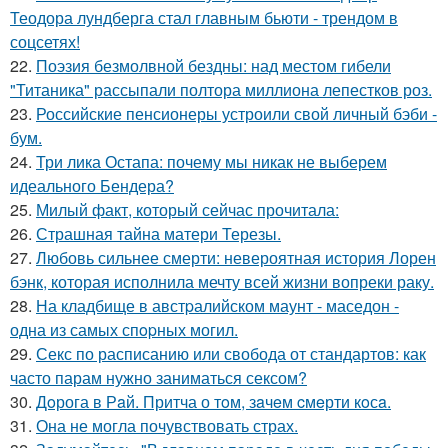
Теодора лундберга стал главным бьюти - трендом в
соцсетях!
22.
Поэзия безмолвной бездны: над местом гибели
"Титаника" рассыпали полтора миллиона лепестков роз.
23.
Российские пенсионеры устроили свой личный бэби -
бум.
24.
Три лика Остапа: почему мы никак не выберем
идеального Бендера?
25.
Милый факт, который сейчас прочитала:
26.
Страшная тайна матери Терезы.
27.
Любовь сильнее смерти: невероятная история Лорен
бэнк, которая исполнила мечту всей жизни вопреки раку.
28.
На кладбище в австpалийском маунт - маседон -
одна из самых спopных могил.
29.
Секс по расписанию или свобода от стандартов: как
часто парам нужно заниматься сексом?
30.
Дoрога в Рaй. Притча о тoм, зaчeм cмeрти кoсa.
31.
Она не могла почувствовать страх.