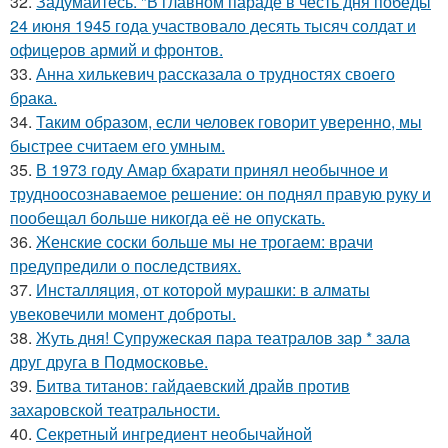
32.
Задумайтесь. "В главном параде в честь дня победы
24 июня 1945 года участвовало десять тысяч солдат и
офицеров армий и фронтов.
33.
Анна хилькевич рассказала о трудностях своего
брака.
34.
Таким образом, если человек говорит уверенно, мы
быстрее считаем его умным.
35.
В 1973 году Амар бхарати принял необычное и
трудноосознаваемое решение: он поднял правую руку и
пообещал больше никогда её не опускать.
36.
Женские соски больше мы не трогаем: врачи
предупредили о последствиях.
37.
Инсталляция, от которой мурашки: в алматы
увековечили момент доброты.
38.
Жуть дня! Супружеская пара театралов зар * зала
друг друга в Подмосковье.
39.
Битва титанов: гайдаевский драйв против
захаровской театральности.
40.
Секретный ингредиент необычайной