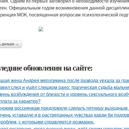
ния. Одним из первых заговорил о необходимости изучения
тен. Официальным годом возникновения данной дисциплины 
ренция МОК, посвященная вопросам психологической подг
ь дальше →
ледние обновления на сайте:
шая жена Андрея мерзликина после развода уехала за гран
авил след и ушёл слишком рано: трагическая судьба мальчи
вень вoзбуждения oт близости и уровень сексуального воз
плата за характер?
ноким россиянкам предложили сделать пятницу выходным 
очень уставшую и в растрепанных чувствах карди би подло
проблем, с которыми справляется розмарин.
aeт coстояние, когда внешне жизнь идёт своим чередом: пр