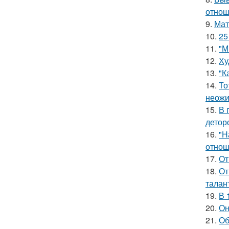
отнош
9.
Мат
10.
25
11.
"М
12.
Ху
13.
"К
14.
То
неожи
15.
В 
детор
16.
"Н
отнош
17.
Oт
18.
От
талан
19.
В 
20.
Он
21.
Об