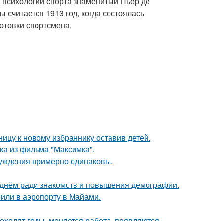
 психологии спорта знаменитый Пьер де
считается 1913 год, когда состоялась
отовки спортсмена.
ицу к новому избраннику оставив детей.
ка из фильма "Максимка".
буждения примерно одинаковы.
днём ради знакомств и повышения демографии.
вили в аэропорту в Майами.
оходят годы, меняется работа, появляются