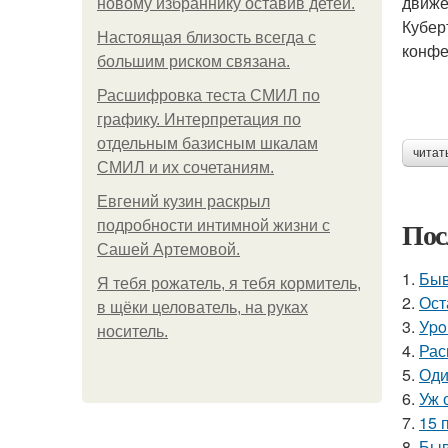
движе
новому избраннику оставив детей.
Кубер
Hacтоящая близость всегда с
конфе
большим риском связана.
Расшифровка теста СМИЛ по
графику. Интерпретация по
отдельным базисным шкалам
читат
СМИЛ и их сочетаниям.
Евгений кузин раскрыл
Пос
подробности интимной жизни с
Сашей Артемовой.
1.
Быв
Я тебя рожатель, я тебя кормитель,
2.
Ост
в щёки целователь, на руках
3.
Уpo
носитель.
4.
Рас
5.
Оди
6.
Уж 
7.
15 
8.
Быв