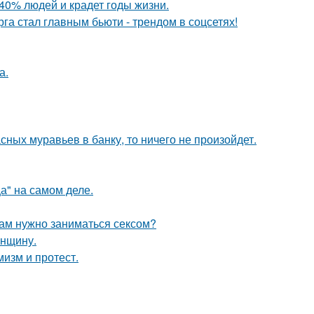
40% людей и крадет годы жизни.
га стал главным бьюти - трендом в соцсетях!
а.
сных муравьев в банку, то ничего не произойдет.
а" на самом деле.
рам нужно заниматься сексом?
енщину.
мизм и протест.