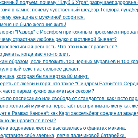
ксичный подъем: почему "Клуб 5 Утра" разрушает здоровье 
эзия в камне: почему чувственный шедевр Теодора лундбер
чему женщина с мужчиной ссорится.
 меня не было желания жить!
лерия "Развод" с Иосифом пригожиным прокомментировал
чему страстная любовь редко счастливой бывает?
троспективная ревность. Что это и как справиться?
о делать, когда вас что-то злит.
ким образом, если положить 100 черных муравьев и 100 кра
гулярный секс нас сильнее делает.
вушка, которая была мертва 80 минут.
ереть от любви и горя: что такое "Синдром Разбитого Сердц
к часто парам нужно заниматься сексом?
кс по расписанию или свобода от стандартов: как часто па
вно женатый мужчина перестаёт воспринимать жену как ж
унт в Рамках Канона": как Карл хассельберг соединил акаде
жно ли нравиться всем?
ёна водонаева жёстко высказалась о фанатах макана.
едставьте себе зверька, легче пальчиковой батарейки.