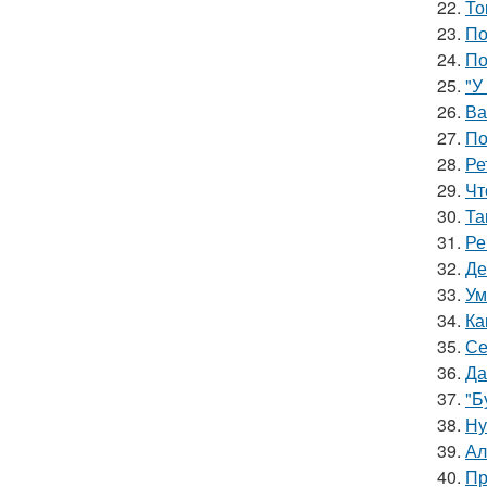
22.
То
23.
По
24.
По
25.
"У
26.
Ва
27.
По
28.
Ре
29.
Чт
30.
Та
31.
Ре
32.
Де
33.
Ум
34.
Ка
35.
Се
36.
Да
37.
"Б
38.
Ну
39.
Ал
40.
Пр