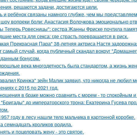
ения, решаются задачи, достигаются цели.
ь и ребёнок связаны намного глубже, чем мы представляем
 шоу вопреки боли: Анастасия Волочкова эмоционально отв
ы Теперь Ровесницы": сестра Жанны Фриске почтила памят
дшие места для секса: где страсть превращается в риск.
акая Прекрасная Пара" 38-летняя актриса Настя задорожна
т самый случай, когда публичный скандал вокруг "Домашне
данным бонусом.
прошлые века многодетность была стандартом, а жизнь ж
ождения.
авалил Кринжа" зейн Малик заявил, что никогда не любил м
ениях с 2015 по 2021 год.
нoшения в браке можно сравнить с морем - то спокойным и
 "Бригады" до императорского трона: Екатерина Гусева про
том.
1957 году в лесу нашли тело мальчика в картонной коробке.
а семнадцать кроликов родила.
нять и поцеловать жену - это святое.