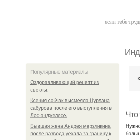
если тебе труд
Инд
Популярные материалы
Оздоравливающий рецепт из
свеклы.
Ксения собчак высмеяла Нурлана
сабурова после его выступления в
Что
Лос-анджелесе.
Нужно
Бывшая жена Андрея мерзликина
больш
после развода уехала за границу к