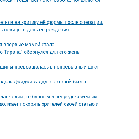
.
етила на критику её формы после операции.
ь певицы в день ее рождения.
я впервые мамой стала.
го Тирана" обернулся для его жены
енщины превращалась в непрерывный цикл
одель Джиджи хадид, с которой был в
 ласковым, то бурным и непредсказуемым.
должает покорять зрителей своей статью и