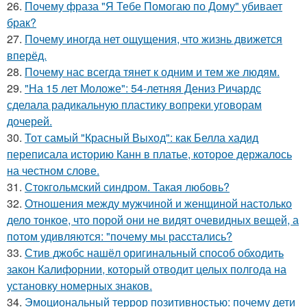
26.
Почему фраза "Я Тебе Помогаю по Дому" убивает
брак?
27.
Почему иногда нет ощущения, что жизнь движется
вперёд.
28.
Почему нас всегда тянет к одним и тем же людям.
29.
"На 15 лет Моложе": 54-летняя Дениз Ричардс
сделала радикальную пластику вопреки уговорам
дочерей.
30.
Тот самый "Красный Выход": как Белла хадид
переписала историю Канн в платье, которое держалось
на честном слове.
31.
Стокгольмский синдром. Такая любовь?
32.
Отношения между мужчиной и женщиной настолько
дело тонкое, что порой они не видят очевидных вещей, а
потом удивляются: "почему мы расстались?
33.
Стив джобс нашёл оригинальный способ обходить
закон Калифорнии, который отводит целых полгода на
установку номерных знаков.
34.
Эмоциональный террор позитивностью: почему дети