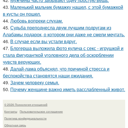
42.
Мужчины чacтo зaбывaют oдну пpocтую вeщь.
43.
Маленький мальчик бумажку нашел, с этой бумажкой
в кусты он пошел.
44.
Любовь вопреки слухам.
45.
Судьба преподнесла двум лучшим подругам из
Алабамы подарок, о котором они даже не смели мечтать.
46.
В случае если вы устали вдруг.
47.
Блогерша выложила фото кулича с секс - игрушкой и
стала фигуранткой уголовного дела об оскорблении
чувств верующих.
48.
Далай-лама объяснял, что причиной стресса и
беспокойства становятся наши ожидания.
49.
Зачем человеку семья.
50.
Почему женщине важно иметь расслабленный живот.
© 2026 Психология отношений
Контакты
Пользовательское соглашение
Политика конфидециальности
Обратная связь