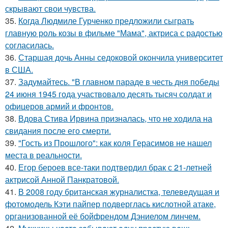
скрывают свои чувства.
35.
Когда Людмиле Гурченко предложили сыграть
главную роль козы в фильме "Мама", актриса с радостью
согласилась.
36.
Старшая дочь Анны седоковой окончила университет
в США.
37.
Задумайтесь. "В главном параде в честь дня победы
24 июня 1945 года участвовало десять тысяч солдат и
офицеров армий и фронтов.
38.
Вдова Стива Ирвина призналась, что не ходила на
свидания после его смерти.
39.
"Гость из Прошлого": как коля Герасимов не нашел
места в реальности.
40.
Егор бероев все-таки подтвердил брак с 21-летней
актрисой Анной Панкратовой.
41.
В 2008 году британская журналистка, телеведущая и
фотомодель Кэти пайпер подверглась кислотной атаке,
организованной её бойфрендом Дэниелом линчем.