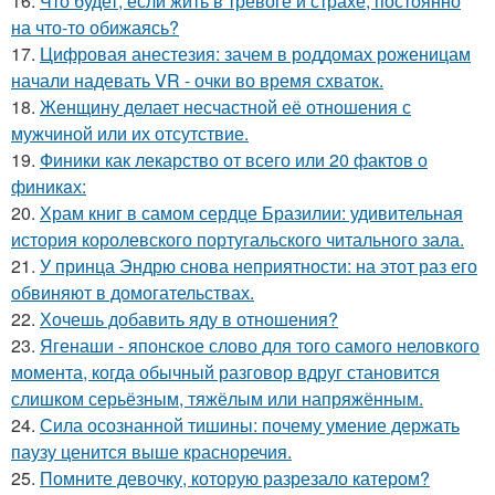
16.
Что будет, если жить в тревоге и страхе, постоянно
на что-то обижаясь?
17.
Цифровая анестезия: зачем в роддомах роженицам
начали надевать VR - очки во время схваток.
18.
Женщину делает несчастной её отношения с
мужчиной или их отсутствие.
19.
Финики как лекарство от всего или 20 фактов о
финикaх:
20.
Храм книг в самом сердце Бразилии: удивительная
история королевского португальского читального зала.
21.
У принца Эндрю снова неприятности: на этот раз его
обвиняют в домогательствах.
22.
Хочешь добавить яду в отношения?
23.
Ягенаши - японское слово для того самого неловкого
момента, когда обычный разговор вдруг становится
слишком серьёзным, тяжёлым или напряжённым.
24.
Сила осознанной тишины: почему умение держать
паузу ценится выше красноречия.
25.
Помните девочку, которую разрезало катером?