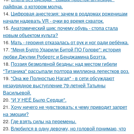
лайфхак, о котором молча.
14.
Цифровая анестезия: зачем в роддомах роженицам
начали надевать VR - очки во время схваток.
15.
Анатомический шик: почему обувь - стопа стала
новым объектом культа?
16.
Мать - героиня отказалась от рук и ног ради ребёнка.
17.
"Меня Будто Ударили Битой ПО Голове": история
любви Джулии Робертс и Бенджамина Брэтта.
18.
Поэзия безмолвной бездны: над местом гибели
"Титаника" рассыпали полтора миллиона лепестков роз.
19.
"Она же Полностью Нагая" - в сети обсуждают
незаурядное выступление 79-летней Татьяны
Васильевой.
20.
"И У НЕЁ Было Сердце".
21.
Хочу ничего не чувствовать: к чему приводит запрет
на эмоции?
22.
Где взять силы на перемены.
23.
Влюбился в одну девочку, но головой понимаю, что