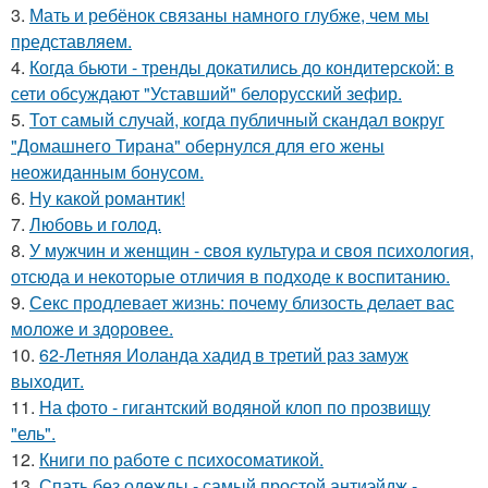
3.
Мать и ребёнок связаны намного глубже, чем мы
представляем.
4.
Когда бьюти - тренды докатились до кондитерской: в
сети обсуждают "Уставший" белорусский зефир.
5.
Тот самый случай, когда публичный скандал вокруг
"Домашнего Тирана" обернулся для его жены
неожиданным бонусом.
6.
Ну какой романтик!
7.
Любовь и гoлoд.
8.
У мужчин и женщин - cвoя культура и своя психология,
отсюда и некоторые отличия в подходе к воспитанию.
9.
Секс продлевает жизнь: почему близость делает вас
моложе и здоровее.
10.
62-Летняя Иоланда хадид в третий раз замуж
выходит.
11.
На фото - гигантский водяной клоп по прозвищу
"ель".
12.
Книги по работе с психосоматикой.
13.
Спать без одежды - самый простой антиэйдж -