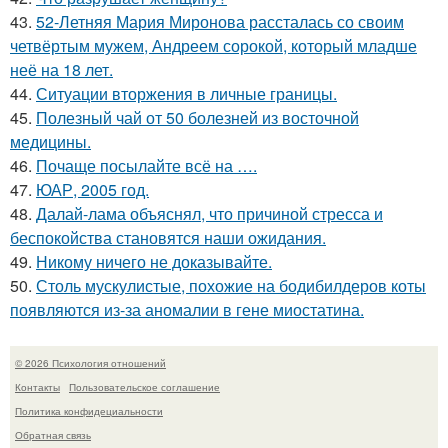
43.
52-Летняя Мария Миронова рассталась со своим
четвёртым мужем, Андреем сорокой, который младше
неё на 18 лет.
44.
Ситуации вторжения в личные границы.
45.
Полезный чай от 50 болезней из восточной
медицины.
46.
Почаще посылайте всё на ….
47.
ЮАР, 2005 год.
48.
Далай-лама объяснял, что причиной стресса и
беспокойства становятся наши ожидания.
49.
Никому ничего не доказывайте.
50.
Столь мускулистые, похожие на бодибилдеров коты
появляются из-за аномалии в гене миостатина.
© 2026 Психология отношений
Контакты
Пользовательское соглашение
Политика конфидециальности
Обратная связь