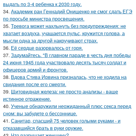
выдать по 3-4 ребенка к 2030 году.
34.
Академик ран Геннадий Онищенко не смог сдать ЕГЭ
по просьбе министра просвещения.
35.
Тревога может нахлынуть без предупреждения: не
хватает воздуха, учащается пульс, кружится голова, а
мысли одна за другой накручивают страх.
36.
Её сердце разорвалось от горя.
37.
Задумайтесь. "В главном параде в честь дня победы
24 июня 1945 года участвовало десять тысяч солдат и
офицеров армий и фронтов.
38.
Вдова Стива Ирвина призналась, что не ходила на
свидания после его смерти.
39.
Щитовидная железа: не просто анализы - ваше
истинное отражение.
40.
Ученые обнаружили неожиданный плюс секса перед
сном: вы забудете о бессоннице.
41.
Санитар, спасший 75 человек голыми руками - и
отказавшийся брать в руки оружие.
42.
Что разрушает женщину?