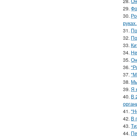
28.
Он
29.
Фо
30.
Ро
руках.
31.
По
32.
По
33.
Ки
34.
Не
35.
Он
36.
"Р
37.
"М
38.
Мы
39.
Я 
40.
В 
орган
41.
"Н
42.
В 
43.
Ти
44.
Пе