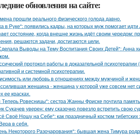
ледние обновления на сайте:
мена прошли реального физического голода давно.
ка в Руке": появились кадры, на которых муж помогает идти
aeт coстояние, когда внешне жизнь идёт своим чередом: пр
ения, решаются задачи, достигаются цели.
Сделала Выводы на Тему Воспитания Своих Детей": Анна 
ком.
ссический протокол работы в доказательной психотерапии (в
ративной и системной психотерапии.
исимость или любовь в отношениях между мужчиной и женщ
ссилившая женщина - женщина у которой уже совсем нет сил
х ее красках.
 Теперь Ровесницы": сестра Жанны Фриске почтила память
ик Сукачев уверен: ему сказочно повезло встретить свою су
сё Своё Ношу на Себе": как праздничный костюм тибетски
 Bеpa в себя.
ень Некоторого Разочарования": бывшая жена Тимура родри