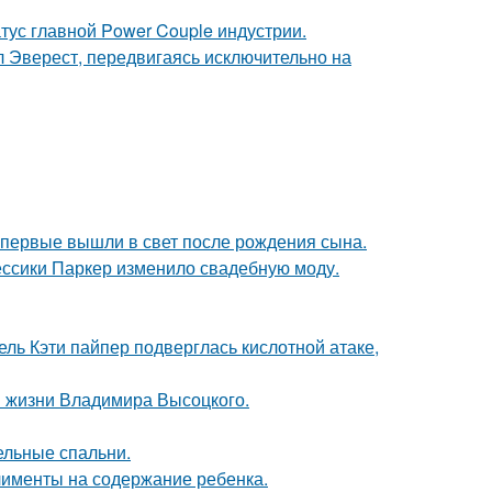
атус главной Power Couple индустрии.
л Эверест, передвигаясь исключительно на
впервые вышли в свет после рождения сына.
ессики Паркер изменило свадебную моду.
ль Кэти пайпер подверглась кислотной атаке,
в жизни Владимира Высоцкого.
ельные спальни.
лименты на содержание ребенка.