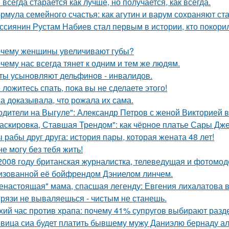
 всегда старается как лучше, но получается, как всегда.
рмула семейного счастья: как агутин и варум сохраняют ст
ссиянин Рустам Набиев стал первым в истории, кто покори
чему женщины увеличивают губы?
чему нас всегда тянет к одним и тем же людям.
ты усыновляют дельфинов - инвалидов.
 ложитесь спать, пока вы не сделаете этого!
а доказывала, что рожала их сама.
одители на Выгуле": Александр Петров с женой Викторией 
аскировка, Ставшая Трендом": как чёрное платье Сары Дж
 рабы друг друга: история пары, которая жената 48 лет!
не могу без тебя жить!
2008 году британская журналистка, телеведущая и фотомоде
изованной её бойфрендом Дэниелом линчем.
енастоящая" мама, спасшая легенду: Евгения лихалатова 
грязи не вываляешься - чистым не станешь.
хий час против храпа: почему 41% супругов выбирают разд
вица сиа будет платить бывшему мужу Даниэлю бернаду а