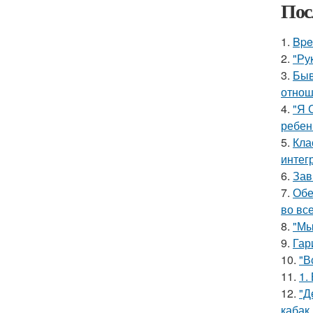
Пос
1.
Bpe
2.
"Ру
3.
Быв
отнош
4.
"Я 
ребен
5.
Кла
интег
6.
Зав
7.
Обе
во все
8.
"Мы
9.
Гар
10.
"В
11.
1.
12.
"Д
кабак.