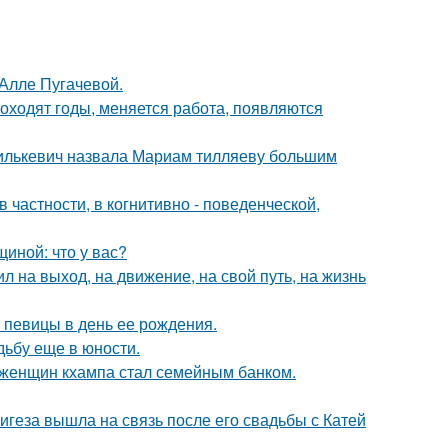
 Алле Пугачевой.
оходят годы, меняется работа, появляются
хилькевич назвала Мариам тилляеву большим
 частности, в когнитивно - поведенческой,
иной: что у вас?
 на выход, на движение, на свой путь, на жизнь
 певицы в день ее рождения.
дьбу еще в юности.
х женщин кхампа стал семейным банком.
геза вышла на связь после его свадьбы с Катей