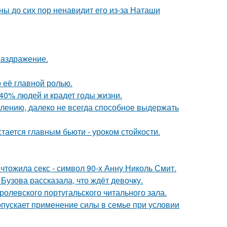
ны до сих пор ненавидит его из-за Наташи
раздражение.
о её главной ролью.
40% людей и крадет годы жизни.
алению, далеко не всегда способное выдержать
тается главным бьюти - уроком стойкости.
чтожила секс - символ 90-х Анну Николь Смит.
Бузова рассказала, что ждёт девочку.
ролевского португальского читального зала.
опускает применение силы в семье при условии