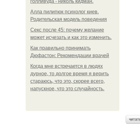
голливуда - николь кидман.
Алла пилипюк психолог киев.
Родительская модель поведения
Секс после 45: почему желание
может исчезать и как это изменить.
Как правильно принимать
Дюфастон: Рекомендации врачей
Когда мне встречается в людях
дурное, то долгое время я верить
стараюсь, что это, скорее всего,
напускное, что это случайность.
читат