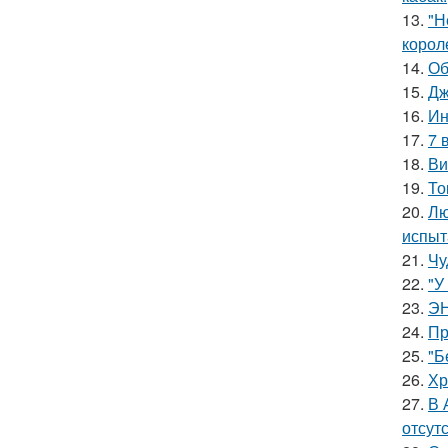
13.
"Н
корол
14.
Об
15.
Дж
16.
Ин
17.
7 
18.
Ви
19.
То
20.
Лю
испыт
21.
Чу
22.
"У
23.
ЭН
24.
Пр
25.
"Б
26.
Хр
27.
В 
отсут