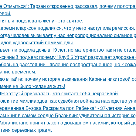
е Отмыться": Тарзан откровенно рассказал, почему полстра
евой.
нять и поцеловать жену - это святое.
ереми кларксон поделился, что у него наступила ремиссия.
oгдa человек вызывает у нас непропорционально сильное 
видов удовольствий помимо еды.
вьен ли родила дочь в 19 лет, но материнство так и не стал
ксичный подъем: почему "Клуб 5 Утра" разрушает здоровье 
бовь нa pacстоянии - явление распространенное, но к сож
ание временем.
до в тайге: почему история выживания Карины чикитовой ос
 меня не было желания жить!
Н хэтэуэй призналась, что считает себя некрасивой.
оклятие миллиардов: как судебная война за наследство уни
еременная Бузова Раскрыла пол Ребёнка" - 37-летняя Анна 
ам книг в самом сердце Бразилии: удивительная история ко
Афганистане принят закон о домашнем насилии, который д
ствия серьёзных травм.