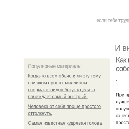
если тебе труд
И в
Как 
Популярные материалы
соб
Когда-то всем объясняли эту тему
.
слишком просто: миллионы
сперматозоидов бегут к цели, а
При п
побеждает самый быстрый.
лучше
Человека от себя проще простого
получ
оттолкнуть.
качес
прост
Самая известная кудрявая голова