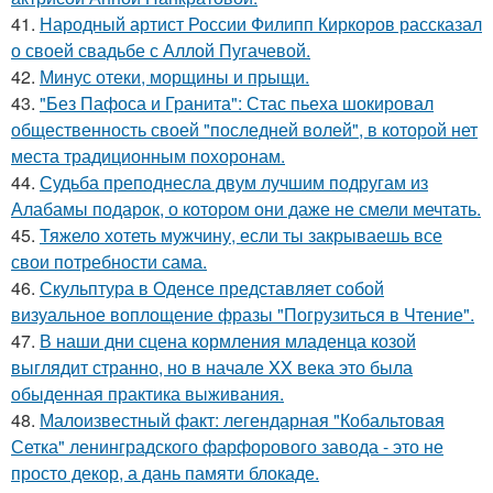
41.
Народный артист России Филипп Киркоров рассказал
о своей свадьбе с Аллой Пугачевой.
42.
Минус отеки, морщины и прыщи.
43.
"Без Пафоса и Гранита": Стас пьеха шокировал
общественность своей "последней волей", в которой нет
места традиционным похоронам.
44.
Судьба преподнесла двум лучшим подругам из
Алабамы подарок, о котором они даже не смели мечтать.
45.
Тяжело хотеть мужчину, если ты закрываешь все
свои потребности сама.
46.
Скульптура в Оденсе представляет собой
визуальное воплощение фразы "Погрузиться в Чтение".
47.
В наши дни сцена кормления младенца козой
выглядит странно, но в начале XX века это была
обыденная практика выживания.
48.
Малоизвестный факт: легендарная "Кобальтовая
Сетка" ленинградского фарфорового завода - это не
просто декор, а дань памяти блокаде.