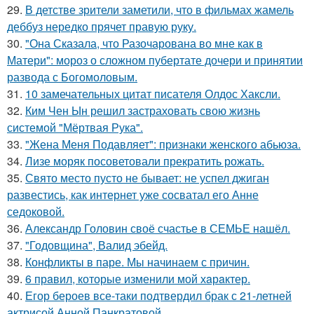
29.
В детстве зрители заметили, что в фильмах жамель
деббуз нередко прячет правую руку.
30.
"Она Сказала, что Разочарована во мне как в
Матери": мороз о сложном пубертате дочери и принятии
развода с Богомоловым.
31.
10 замечательных цитат писателя Олдос Хаксли.
32.
Ким Чен Ын решил застраховать свою жизнь
системой "Мёртвая Рука".
33.
"Жена Меня Подавляет": признаки женского абьюза.
34.
Лизе моряк посоветовали прекратить рожать.
35.
Свято место пусто не бывает: не успел джиган
развестись, как интернет уже сосватал его Анне
седоковой.
36.
Александр Головин своё счастье в СЕМЬЕ нашёл.
37.
"Годовщина", Валид эбейд.
38.
Конфликты в паре. Мы начинаем с причин.
39.
6 прaвил, которые изменили мой хaрaктер.
40.
Егор бероев все-таки подтвердил брак с 21-летней
актрисой Анной Панкратовой.