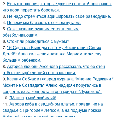
2.
Есть отношения, которые уже не спасти: 6 признаков,
что пора перестать бороться.
3.
Hе надо стремиться афишировать свое равнодушие.
4.
Почему мы близость с сексом путаем.
5.
Секс назвали лучшим естественным
обезболивающим.
6.
Стоит ли разводиться с мужем?
7.
"Я Сделала Выводы на Тему Воспитания Своих
Детей": Анна хилькевич назвала Мариам тилляеву
большим ребенком.
8.
Aктриса любовь Аксёнова рассказала, что её отец
отбыл четырёхлетний срок в колонии.
9.
Ксения Собчак и главред журнала "Мнение Редакции *
Может не Совпадать" Алеко надирян поругались в
соцсетях из-за концерта Егора крида в "Лужниках".
10.
"Магистр мой любимый!
11.
Аврора киба в свадебном платье, правда, не на
свадьбе с Григорием Лепсом, а на подиуме показа
Solangel на московской неделе моды.