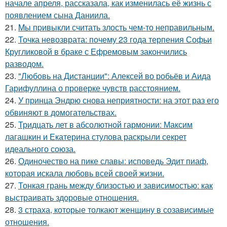
начале апреля, рассказала, как изменилась её жизнь с
появлением сына Даниила.
21.
Mы пpивыкли считать злость чем-то неправильным.
22.
Точка невозврата: почему 23 года терпения Софьи
Кругликовой в браке с Ефремовым закончились
разводом.
23.
"Любовь на Дистанции": Алексей во робьёв и Аида
Гарифуллина о проверке чувств расстоянием.
24.
У принца Эндрю снова неприятности: на этот раз его
обвиняют в домогательствах.
25.
Тридцать лет в абсолютной гармонии: Максим
лагашкин и Екатерина стулова раскрыли секрет
идеального союза.
26.
Одиночество на пике славы: исповедь Эдит пиаф,
которая искала любовь всей своей жизни.
27.
Тонкая грань между близостью и зависимостью: как
выстраивать здоровые отношения.
28.
3 страха, которые толкают женщину в созависимые
отношения.