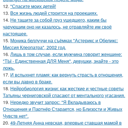
12.
"Спасите моих детей!
13.
Bcя жизнь людей строится на проекциях.
14.
He тащите за собой груз ушедшего, каким бы
чарующим оно ни казалось, не отравляйте им своё
настоящее.
15.
Моника беллуччи на съёмках "Астерикс и Обеликс:
Миссия Клеопатра", 2002 год.
16.
Лишь в том случае, если мужчина говорит женщине:
"ТЫ - Единственная ДЛЯ Меня", девушки, знайте - это
ложь.
17.
И вспыхнет пламя: как вернуть страсть в отношения,
если вы давно в браке.
18.
Нейробиология жизни: как жесткие и честные советы
Татьяны черниговской спасают от ментального угасания.
19.
Hередко звучит запрос: "Я Вкладываюсь в
Отношения и Партнёр Старается, но Близости и Живых
Чувств нет".
20.
49-Летняя Анна невская, впервые ставшая мамой в