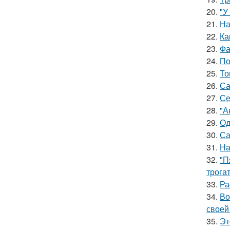
20.
"У
21.
На
22.
Ка
23.
Фа
24.
По
25.
То
26.
Са
27.
Се
28.
"А
29.
Од
30.
Са
31.
На
32.
"П
трога
33.
Ра
34.
Во
своей
35.
Эт