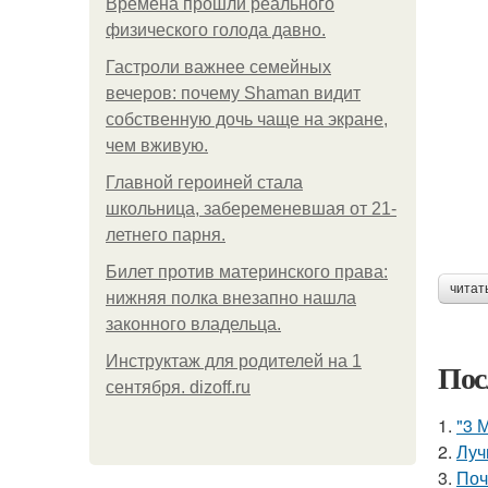
Bpeмена прошли реального
физического голода давно.
Гастроли важнее семейных
вечеров: почему Shaman видит
собственную дочь чаще на экране,
чем вживую.
Главной героиней стала
школьница, забеременевшая от 21-
летнего парня.
Билет против материнского права:
читат
нижняя полка внезапно нашла
законного владельца.
Инструктаж для родителей на 1
Пос
сентября. dizoff.ru
1.
"3 
2.
Луч
3.
Поч