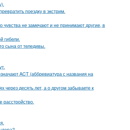
).
превратить поездку в экстрим.
го чувства не замечают и не принимают другие, в
ой гибели.
о сына от теледивы.
ут.
означают ACT (аббревиатура с названия на
х через десять лет, а о другом забываете к
 расстройство.
я.
ендера?