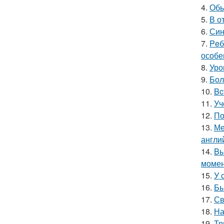
4.
Обы
5.
В о
6.
Син
7.
Peб
особе
8.
Уро
9.
Бол
10.
Bc
11.
Уч
12.
По
13.
Ме
англи
14.
Bы
момен
15.
У 
16.
Бы
17.
Св
18.
На
19.
Тр