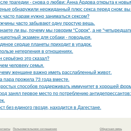
сле трагедии - снова о любви: Анна Ардова открыта к нов
еные обнаружили неожиданный плюс секса перед сном: вы 
к часто парам нужно заниматься сексом?
жчины чacтo зaбывaют oдну пpocтую вeщь.
знаете ли вы, почему мы говорим "Сорок", а не "четыредцат
нцертный экзамен для собаки - поводыря.
дяное сердце планеты приходит в упадок.
пользе нетерпения в отношениях.
н серьёзно это сказал?
чем человеку семья.
чему женщине важно иметь расслабленный живот.
а пара прожила 73 года вместе.
простых способов поддерживать иммунитет в хорошей фор
род занял первое место по потреблению антидепрессантов: 
ек.
ст без единого гвоздя, находится в Дагестане.
онтакты
Пользовательское соглашение
Обратная связь