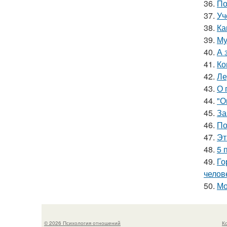
36.
По
37.
Уч
38.
Ка
39.
Му
40.
А 
41.
Ко
42.
Ле
43.
О 
44.
"О
45.
За
46.
По
47.
Эт
48.
5 
49.
Го
челов
50.
Мо
© 2026 Психология отношений
К