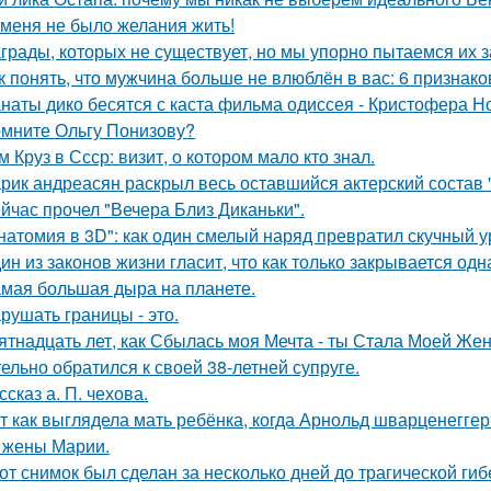
 меня не было желания жить!
грады, которых не существует, но мы упорно пытаемся их з
к понять, что мужчина больше не влюблён в вас: 6 признако
наты дико бесятся с каста фильма одиссея - Кристофера Н
мните Ольгу Понизову?
м Круз в Ссср: визит, о котором мало кто знал.
рик андреасян раскрыл весь оставшийся актерский состав 
йчас прочел "Вечера Близ Диканьки".
натомия в 3D": как один смелый наряд превратил скучный у
ин из законов жизни гласит, что как только закрывается одн
мая большая дыра на планете.
рушать границы - это.
ятнадцать лет, как Сбылась моя Мечта - ты Стала Моей Жен
тельно обратился к своей 38-летней супруге.
ссказ а. П. чехова.
т как выглядела мать ребёнка, когда Арнольд шварценеггер
 жены Марии.
от снимок был сделан за несколько дней до трагической гиб