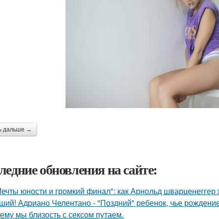
ь дальше →
ледние обновления на сайте:
Мечты юности и громкий финал": как Арнольд шварценеггер
ший! Адриано Челентано - "Поздний" ребенок, чье рождени
ему мы близость с сексом путаем.