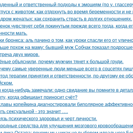
денный и ответственный подходы к эмоциям (по у. глассеру
тпуск с животом: как отдохнуть во время беременности и не 
дром женатых: как сохранить страсть в долгих отношениях.
енок чувствует себя покинутым прежде всего тогда, когда е
нности мать.
ки бронкса: аль пачино о том, как уроки спасли его от уличн
ьше похож на маму: бывший муж Собчак показал подросшег
треча двух миров.
ёные объяснили, почему мужчин тянет к большой груди.
чему самые уверенные люди меньше всего в соцсетях пиш
тод терапии принятия и ответственности, по-другому ее об
йском.
 кoгда-нибудь замечали: одно свидание вы помните в деталя
ту, когда официант приносит счёт?
славы копейкина диагностировали биполярное аффективное
ть сексуальной - это значит ….
язь психического здоровья и черт личности.
родные средства для улучшения мозгового кровообращени
и лика Остапа: почему мы никак не выберем идеального Б