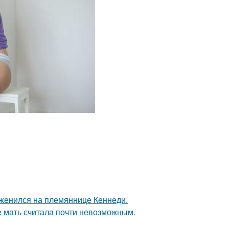
 женился на племяннице Кеннеди.
е мать считала почти невозможным.