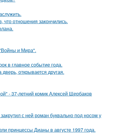
аслужить.
в, что отношения закончились.
олана.
"Войны и Мира".
рок в главное событие года.
а дверь, открывается другая.
ой" - 37-летний комик Алексей Щербаков
 закрутил с ней роман буквально под носом у
ели принцессы Дианы в августе 1997 года.