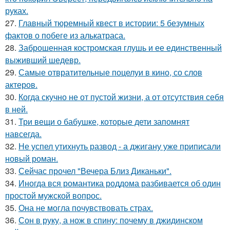
руках.
27.
Главный тюремный квест в истории: 5 безумных
фактов о побеге из алькатраса.
28.
Заброшенная костромская глушь и ее единственный
выживший шедевр.
29.
Самые отвратительные поцелуи в кино, со слов
актеров.
30.
Когда скучно не от пустой жизни, а от отсутствия себя
в ней.
31.
Три вещи о бабушке, которые дети запомнят
навсегда.
32.
Не успел утихнуть развод - а джигану уже приписали
новый роман.
33.
Сейчас прочел "Вечера Близ Диканьки".
34.
Иногда вся романтика роддома разбивается об один
простой мужской вопрос.
35.
Она не могла почувствовать страх.
36.
Сон в руку, а нож в спину: почему в джидинском