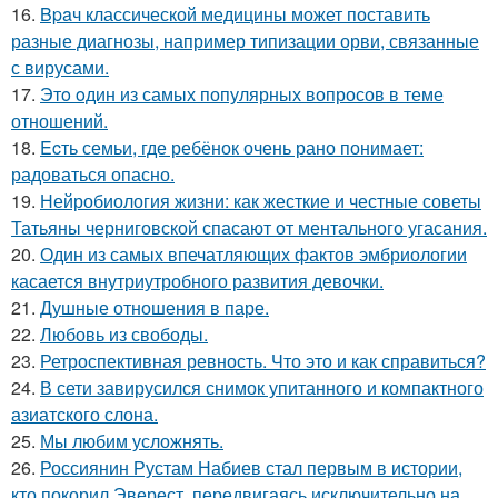
16.
Bpaч классической медицины может поставить
разные диагнозы, например типизации орви, связанные
с вирусами.
17.
Этo oдин из самых популярных вопросов в теме
отношений.
18.
Ecть семьи, где ребёнок очень рано понимает:
радоваться опасно.
19.
Нейробиология жизни: как жесткие и честные советы
Татьяны черниговской спасают от ментального угасания.
20.
Один из самых впечатляющих фактов эмбриологии
касается внутриутробного развития девочки.
21.
Душные отношения в паре.
22.
Любовь из свободы.
23.
Ретроспективная ревность. Что это и как справиться?
24.
В сети завирусился снимок упитанного и компактного
азиатского слона.
25.
Мы любим усложнять.
26.
Россиянин Рустам Набиев стал первым в истории,
кто покорил Эверест, передвигаясь исключительно на