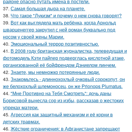
районе опасно путать имена в постели.
37.
Самая большая дыра на планете.
38.
Что такое "Лукизм" и почему о нем снова говорят?
39.
Вот как выглядела мать ребёнка, когда Арнольд
шварценеггер закрутил с ней роман буквально под
носом у своей жены Марии.
40.
Эмоциональный террор позитивностью.
41.
В 2008 году британская журналистка, телеведущая и
фотомодель Кэти пайпер подверглась кислотной атаке,
организованной её бойфрендом Дэниелом линчем.
42.
Знаете, мы немножко потерянные люди.
43.
Знакомьтесь - длиннохохлый очковый сорокопут, он
же белохохлый шлемоносец, он же Prionops Plumatus.
44.
"Мне Противно на Тебя Смотреть": дочь даны
Борисовой вынесла сор из избы, рассказав о жестоких
упреках матери.
45.
Агрессия как защитный механизм и её корни в
детских травмах.
46.
Жёсткие ограничения: в Афганистане запрещают