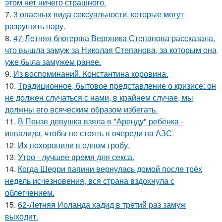
этом нет ничего страшного.
7.
3 опасных вида сексуальности, которые могут
разрушить пару.
8.
47-Лeтняя блoгерша Вероника Степанова рассказала,
что вышла замуж за Николая Степанова, за которым она
уже была замужем ранее.
9.
Из воспоминаний. Константина коровина.
10.
Tpадиционное, бытовое представление о кризисе: он
не должен случаться с нами, в крайнем случае, мы
должны его всяческим образом избегать.
11.
В Пензе девушка взяла в "Аренду" ребёнка -
инвалида, чтобы не стоять в очереди на АЗС.
12.
Их похоронили в одном гробу.
13.
Утро - лучшее время для секса.
14.
Когда Шерри папини вернулась домой после трёх
недель исчезновения, вся страна вздохнула с
облегчением.
15.
62-Летняя Иоланда хадид в третий раз замуж
выходит.