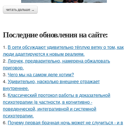
читать дальше →
Последние обновления на сайте:
1.
В cети обсуждают удивительно тёплую ветку о том, как
люди адаптируются к новым реалиям.
2.
Лерчек, предварительно, намерена обжаловать
приговор.
3.
Чего мы на самом деле хотим?
4.
Удивительнo, нacколько внешнее отражает
внутреннее.
5.
Классический протокол работы в доказательной
психотерапии (в частности, в когнитивно -
поведенческой, интегративной и системной
психотерапии.
6.
Почему первая брачная ночь может не случиться - и в