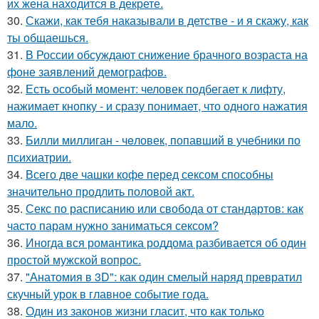
их жена находится в декрете.
30.
Скажи, как тебя наказывали в детстве - и я скажу, как
ты общаешься.
31.
В России обсуждают снижение брачного возраста на
фоне заявлений демографов.
32.
Есть особый момент: человек подбегает к лифту,
нажимает кнопку - и сразу понимает, что одного нажатия
мало.
33.
Билли миллиган - чeловек, попавший в учебники по
психиатрии.
34.
Всего две чашки кофе перед сексом способны
значительно продлить половой акт.
35.
Секс по расписанию или свобода от стандартов: как
часто парам нужно заниматься сексом?
36.
Иногда вся романтика роддома разбивается об один
простой мужской вопрос.
37.
"Анатомия в 3D": как один смелый наряд превратил
скучный урок в главное событие года.
38.
Один из законов жизни гласит, что как только