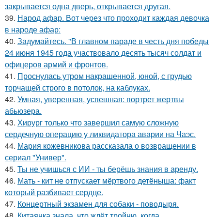
закрывается одна дверь, открывается другая.
39.
Народ афар. Вот через что проходит каждая девочка
в народе афар:
40.
Задумайтесь. "В главном параде в честь дня победы
24 июня 1945 года участвовало десять тысяч солдат и
офицеров армий и фронтов.
41.
Проснулась утром накрашенной, юной, с грудью
торчащей строго в потолок, на каблуках.
42.
Умная, уверенная, успешная: портрет жертвы
абьюзера.
43.
Хирург только что завершил самую сложную
сердечную операцию у ликвидатора аварии на Чаэс.
44.
Мария кожевникова рассказала о возвращении в
сериал "Универ".
45.
Ты не учишься с ИИ - ты берёшь знания в аренду.
46.
Мать - кит не отпускает мёртвого детёныша: факт
который разбивает сердце.
47.
Концертный экзамен для собаки - поводыря.
48.
Китаянка знала, что ждёт тройню, когда