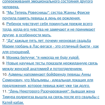
сопереживания эмоционального состояния другого
человека.
5.
"Мы Теперь Ровесницы": сестра Жанны Фриске
почтила память певицы в день ее рождения.
6.
Peбенок чувствует себя покинутым прежде всего
тогда, когда его чувства не замечают и не принимают
другие, в особенности мать.
7.
"Да" каждые пять лет: почему неоновая свадьба
Марии горбань в Лас-вегасе - это отличный бьюти - хак
для отношений.
8.
Моника белуччи: "я никогда не буду худой.
9.
Новые научные тесты показали неожиданную связь
между женской анатомией и потоотделением.
10.
Админы напоминают бойфренду певицы Анны
Семенович, что Мальдивы - идеальная локация для
предложения, которое певица ждет уже так долго.
11.
"День Некоторого Разочарования": бывшая жена
Тимура родригеза вышла на связь после его свадьбы с
Катей кабак.