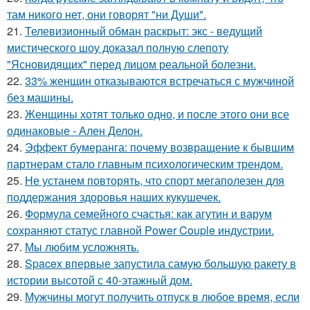
там никого нет, они говорят "ни Души".
21.
Телевизионный обман раскрыт: экс - ведущий
мистического шоу доказал полную слепоту
"Ясновидящих" перед лицом реальной болезни.
22.
33% женщин отказываются встречаться с мужчиной
без машины.
23.
Женщины хотят только одно, и после этого они все
одинаковые - Ален Делон.
24.
Эффект бумеранга: почему возвращение к бывшим
партнерам стало главным психологическим трендом.
25.
Не устанем повторять, что спорт мегаполезен для
поддержания здоровья наших кукушечек.
26.
Формула семейного счастья: как агутин и варум
сохраняют статус главной Power Couple индустрии.
27.
Мы любим усложнять.
28.
Spacex впервые запустила самую большую ракету в
истории высотой с 40-этажный дом.
29.
Мужчины могут получить отпуск в любое время, если