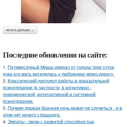
читать дальше →
Последние обновления на сайте:
1.
Пятимесячный Миша умирал от голода трое суток,
пока его мать веселилась у любовника через дорогу.
2.
Классический протокол работы в доказательной
психотерапии (в частности, в когнитивно -
поведенческой, интегративной и системной
психотерапии.
3.
Почему первая брачная ночь может не случиться - и в
этом нет ничего страшного.
4.
Эмпаты - люди с развитой способностью