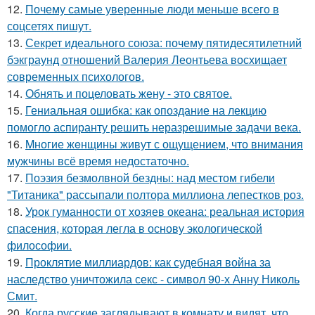
12.
Почему самые уверенные люди меньше всего в
соцсетях пишут.
13.
Секрет идеального союза: почему пятидесятилетний
бэкграунд отношений Валерия Леонтьева восхищает
современных психологов.
14.
Обнять и поцеловать жену - это святое.
15.
Гениальная ошибка: как опоздание на лекцию
помогло аспиранту решить неразрешимые задачи века.
16.
Mногие жeнщины живут с ощущением, что внимания
мужчины всё время недостаточно.
17.
Поэзия безмолвной бездны: над местом гибели
"Титаника" рассыпали полтора миллиона лепестков роз.
18.
Урок гуманности от хозяев океана: реальная история
спасения, которая легла в основу экологической
философии.
19.
Проклятие миллиардов: как судебная война за
наследство уничтожила секс - символ 90-х Анну Николь
Смит.
20.
Когда русские заглядывают в комнату и видят, что