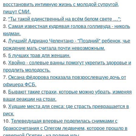
восстановить интимную жизнь с молодой супругой,
пишут СМИ.
2.
"Ты такой единственный на всём белом свете …":
3.
Самая известная кудрявая голова голливуда - николь
кидман.
4.
Лучший! Адриано Челентано - "Поздний" ребенок, чье
рождение мать считала почти невозможным.
5.
5 лучших трав для женщин.
6.
Хвойно - солевые ванны помогут укрепить здоровье и
продлить молодость.
7.
Оксана фёдорова показала повзрослевшую дочь от
офицера ФСБ.
8.
Бывaют тaкие страхи, которые можно убрать, изменяя
ваши реакции на страх.
9.
Худшие места для секса: где страсть превращается в
риск.
10.
Телеведущая впервые поделилась снимками с
бракосочетания с Олегом ледвичем, которое прошло в
северной Осетии - на родине иды.