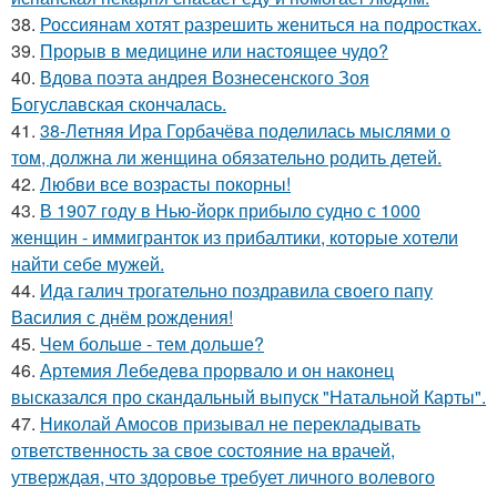
38.
Россиянам хотят разрешить жениться на подростках.
39.
Прорыв в медицине или настоящее чудо?
40.
Вдова поэта андрея Вознесенского Зоя
Богуславская скончалась.
41.
38-Летняя Ира Горбачёва поделилась мыслями о
том, должна ли женщина обязательно родить детей.
42.
Любви все возрасты покорны!
43.
В 1907 году в Нью-йорк прибыло судно с 1000
женщин - иммигранток из прибалтики, которые хотели
найти себе мужей.
44.
Ида галич трогательно поздравила своего папу
Василия с днём рождения!
45.
Чем больше - тем дольше?
46.
Артемия Лебедева прорвало и он наконец
высказался про скандальный выпуск "Натальной Карты".
47.
Николай Амосов призывал не перекладывать
ответственность за свое состояние на врачей,
утверждая, что здоровье требует личного волевого