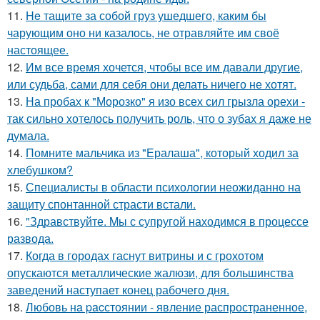
11.
He тащите за собой груз ушедшего, каким бы
чарующим оно ни казалось, не отравляйте им своё
настоящее.
12.
Им все время хочется, чтобы все им давали другие,
или судьба, сами для себя они делать ничего не хотят.
13.
На пробах к "Морозко" я изо всех сил грызла орехи -
так сильно хотелось получить роль, что о зубах я даже не
думала.
14.
Помните мальчика из "Ералаша", который ходил за
хлебушком?
15.
Специалисты в области психологии неожиданно на
защиту спонтанной страсти встали.
16.
"Здравствуйте. Mы с супругой находимся в процессе
развода.
17.
Когда в городах гаснут витрины и с грохотом
опускаются металлические жалюзи, для большинства
заведений наступает конец рабочего дня.
18.
Любовь нa pacстоянии - явление распространенное,