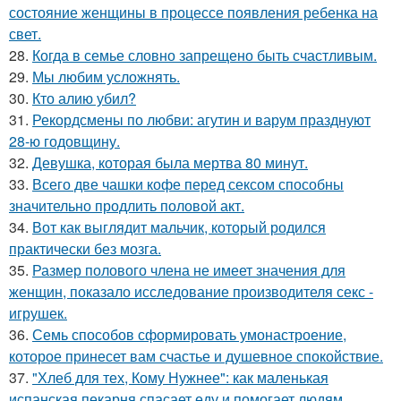
состояние женщины в процессе появления ребенка на
свет.
28.
Когда в семье словно запрещено быть счастливым.
29.
Мы любим усложнять.
30.
Кто алию убил?
31.
Рекордсмены по любви: агутин и варум празднуют
28-ю годовщину.
32.
Девушка, которая была мертва 80 минут.
33.
Всего две чашки кофе перед сексом способны
значительно продлить половой акт.
34.
Вот как выглядит мальчик, который родился
практически без мозга.
35.
Размер полового члена не имеет значения для
женщин, показало исследование производителя секс -
игрушек.
36.
Семь способов сформировать умонастроение,
которое принесет вам счастье и душевное спокойствие.
37.
"Хлеб для тех, Кому Нужнее": как маленькая
испанская пекарня спасает еду и помогает людям.