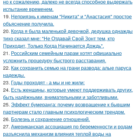
но к сожалению, далеко не всегда способное выдержать
испытание временем.
19.
Неприязнь к именам "Никита" и "Анастасия" простое
объяснение получила.
20.
Когда я была маленькой девочкой, дедушка однажды
тихо сказал мне: "Не Отдавай Свой Зонт тем, кто
Приходит, Только Когда Начинается Дождь".
21.
Российским семейным парам хотят официально
усложнить процедуру быстрого расставания.
22.
Как сохранить семью на грани развода: алые паруса
надежды.
23.
Годы проходят - а мы и не жили:
24.
Есть женщины, которые умеют поддерживать других,
быть надёжными, внимательными и заботливыми.
25.
Эффект бумеранга: почему возвращение к бывшим
партнерам стало главным психологическим трендом.
26.
Болезнь и сохранение отношений.
27.
Американская ассоциация по беременности и родам
разъяснила механизм влияния теплой воды на