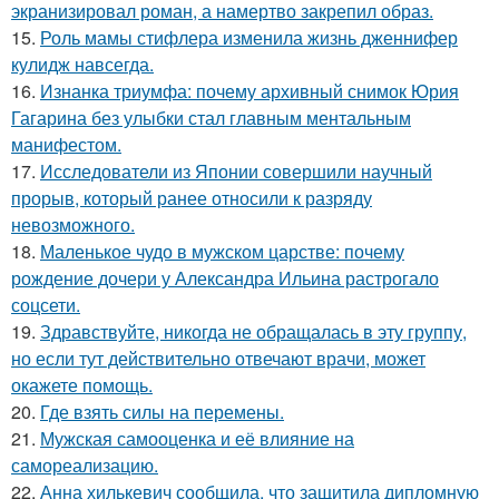
экранизировал роман, а намертво закрепил образ.
15.
Роль мамы стифлера изменила жизнь дженнифер
кулидж навсегда.
16.
Изнанка триумфа: почему архивный снимок Юрия
Гагарина без улыбки стал главным ментальным
манифестом.
17.
Исследователи из Японии совершили научный
прорыв, который ранее относили к разряду
невозможного.
18.
Маленькое чудо в мужском царстве: почему
рождение дочери у Александра Ильина растрогало
соцсети.
19.
Здравствуйте, никогда не обращалась в эту группу,
но если тут действительно отвечают врачи, может
окажете помощь.
20.
Где взять силы на перемены.
21.
Мужская самооценка и её влияние на
самореализацию.
22.
Анна хилькевич сообщила, что защитила дипломную