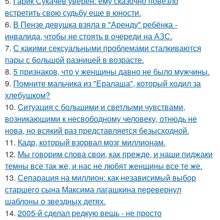
5.
Гарик Сукачев уверен: ему сказочно повезло
встретить свою судьбу еще в юности.
6.
В Пензе девушка взяла в "Аренду" ребёнка -
инвалида, чтобы не стоять в очереди на АЗС.
7.
С какими сексуальными проблемами сталкиваются
пары с большой разницей в возрасте.
8.
5 признаков, что у женщины давно не было мужчины.
9.
Помните мальчика из "Ералаша", который ходил за
хлебушком?
10.
Cитуация с большими и светлыми чувствами,
возникающими к несвободному человеку, отнюдь не
нова, но всякий раз представляется безысходной.
11.
Кадр, который взорвал мозг миллионам.
12.
Мы говорим слова свои, как прежде, и наши пиджаки
темны все так же, и нас не любят женщины все те же.
13.
Сепарация на миллион: как независимый выбор
старшего сына Максима лагашкина перевернул
шаблоны о звездных детях.
14.
2005-й сделал редкую вещь - не просто