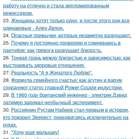
работу на отлично и стала дипломированным
режиссером.
23.
Женщины хотят только одно, и после этого они все
одинаковые - Ален Делон.
24.
Опасные привычки, которые незаметно разрушают.
25.
Почему я постоянно проверяю и сомневаюсь в
партнёре: как тревога разрушает близость.
26.
Тонкая грань между близостью и зависимостью: как
выстраивать здоровые отношения.
27.
Реальность "А я Женатого Люблю".
28.
Формула семейного счастья: как агутин и варум
сохраняют статус главной Power Couple индустрии.
29.
В 1960 году британский инженер - электрик Дэвид
латимер задумал необычный эксперимент.
30.
Россиянин Рустам Набиев стал первым в истории,
кто покорил Эверест, передвигаясь исключительно на
руках.
31.
"Хочу еще малышку!