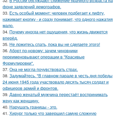
32.
В России обсуждают снижение брачного возраста на
фоне заявлений демографов.
33.
Есть особый момент: человек подбегает к лифту,
нажимает кнопку - и сразу понимает, что одного нажатия
мало.
34.
Почему иногда нет ощущения, что жизнь движется
вперёд.
35.
Не ложитесь спать, пока вы не сделаете этого!
36.
Аборт по-новому: зачем чиновники
переименовывают операции в "Красивые
Формулировки".
37.
Она не могла почувствовать страх.
38.
Задумайтесь. "В главном параде в честь дня победы
24 июня 1945 года участвовало десять тысяч солдат и
офицеров армий и фронтов.
39.
Давно женатый мужчина перестаёт воспринимать
жену как женщину.
40.
Нарушать границы - это.
41.
Хирург только что завершил самую сложную