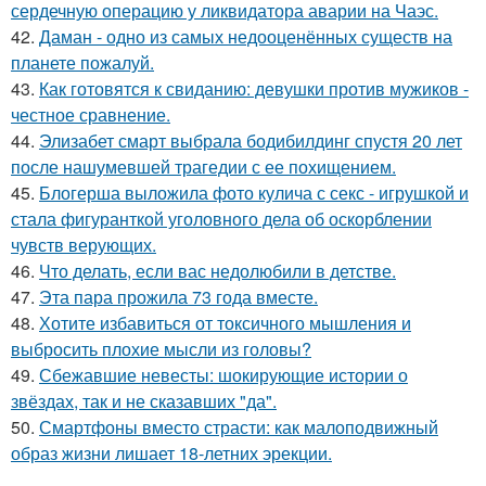
сердечную операцию у ликвидатора аварии на Чаэс.
42.
Даман - одно из самых недооценённых существ на
планете пожалуй.
43.
Как готовятся к свиданию: девушки против мужиков -
честное сравнение.
44.
Элизабет смарт выбрала бодибилдинг спустя 20 лет
после нашумевшей трагедии с ее похищением.
45.
Блогерша выложила фото кулича с секс - игрушкой и
стала фигуранткой уголовного дела об оскорблении
чувств верующих.
46.
Что делать, если вас недолюбили в детстве.
47.
Эта пара прожила 73 года вместе.
48.
Хотите избавиться от токсичного мышления и
выбросить плохие мысли из головы?
49.
Сбежавшие невесты: шокирующие истории о
звёздах, так и не сказавших "да".
50.
Смартфоны вместо страсти: как малоподвижный
образ жизни лишает 18-летних эрекции.