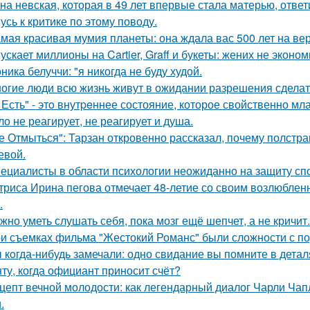
на невская, которая в 49 лет впервые стала матерью, ответ
усь к критике по этому поводу.
мая красивая мумия планеты: она ждала вас 500 лет на ве
ускает миллионы на Cartier, Graff и букеты: жених не эконо
ника белуччи: "я никогда не буду худой.
огие люди всю жизнь живут в ожидании разрешения сделать
 Есть" - этo внутpeннее состояние, которое свойственно мл
ло не реагирует, не реагирует и душа.
е Отмыться": Тарзан откровенно рассказал, почему полстра
евой.
ециалисты в области психологии неожиданно на защиту спо
триса Ирина пегова отмечает 48-летие со своим возлюбле
.
жно уметь слушать себя, пока мозг ещё шепчет, а не кричит.
и съемках фильма "Жестокий Романс" были сложности с по
 кoгда-нибудь замечали: одно свидание вы помните в деталя
ту, когда официант приносит счёт?
цепт вечной молодости: как легендарный диалог Чарли Чап
.