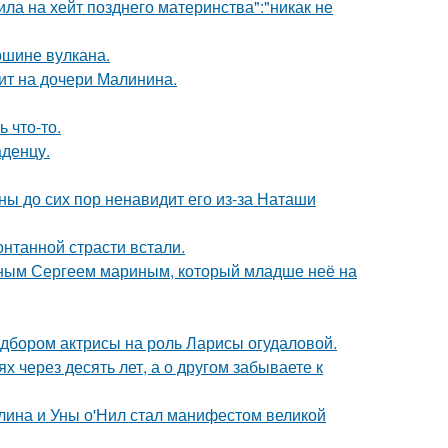
ила на хейт позднего материнства":"никак не
ршине вулкана.
мит на дочери Малинина.
 что-то.
аденцу.
ны до сих пор ненавидит его из-за Наташи
нтанной страсти встали.
нным Сергеем мариным, который младше неё на
дбором актрисы на роль Ларисы огудаловой.
х через десять лет, а о другом забываете к
лина и Уны о'Нил стал манифестом великой