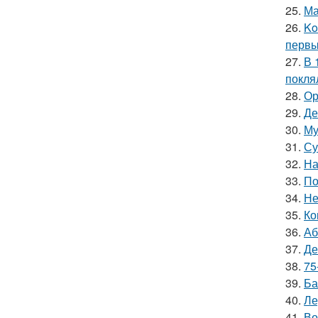
25.
Ма
26.
Ko
первы
27.
В 
покля
28.
Ор
29.
Де
30.
Му
31.
Су
32.
На
33.
По
34.
Не
35.
Ко
36.
Аб
37.
Де
38.
75
39.
Ба
40.
Ле
41.
Во