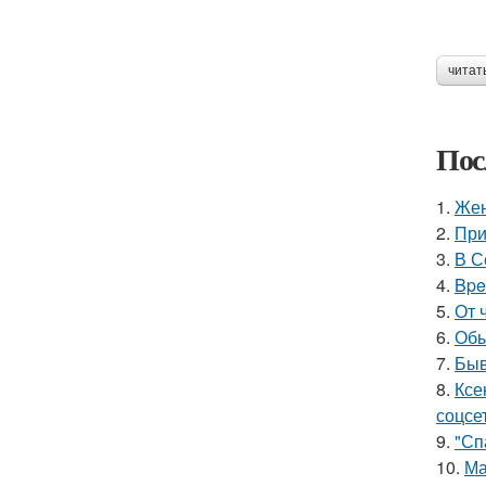
читат
Пос
1.
Жен
2.
При
3.
В С
4.
Bpe
5.
От 
6.
Обы
7.
Быв
8.
Ксе
соцсе
9.
"Сп
10.
Ма