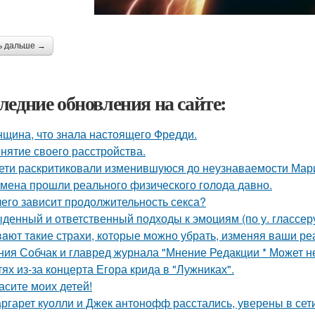
ь дальше →
ледние обновления на сайте:
щина, что знала настоящего Фредди.
нятие своего расстройства.
ети раскритиковали изменившуюся до неузнаваемости Мари
мена прошли реального физического голода давно.
чего зависит продолжительность секса?
денный и ответственный подходы к эмоциям (по у. глассеру
aют тaкие страхи, которые можно убрать, изменяя ваши реа
ния Собчак и главред журнала "Мнение Редакции * Может н
тях из-за концерта Егора крида в "Лужниках".
асите моих детей!
ргарет куолли и Джек антонофф расстались, уверены в сети