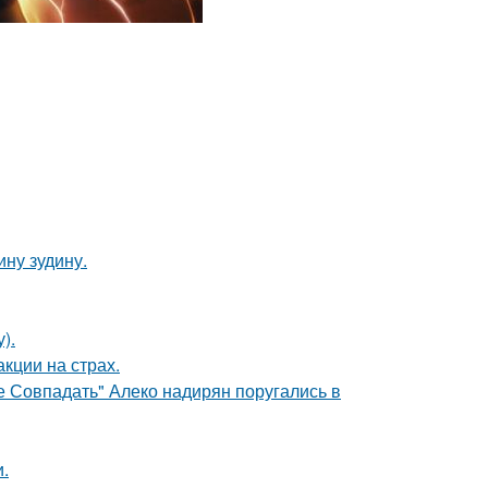
ну зудину.
).
кции на страх.
е Совпадать" Алеко надирян поругались в
.