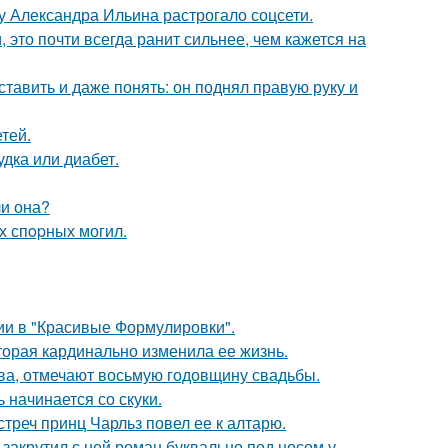
у Александра Ильина растрогало соцсети.
 это почти всегда ранит сильнее, чем кажется на
ставить и даже понять: он поднял правую руку и
тей.
удка или диабет.
ли она?
х спopных могил.
ии в "Красивые Формулировки".
торая кардинально изменила ее жизнь.
ьва, отмечают восьмую годовщину свадьбы.
 начинается со скуки.
стреч принц Чарльз повел ее к алтарю.
 закрутил с ней роман буквально под носом у