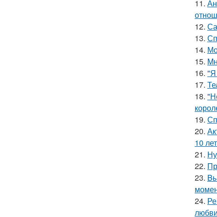
11.
Ан
отнош
12.
Са
13.
Сп
14.
Мо
15.
Mн
16.
"Я
17.
Те
18.
"Н
корол
19.
Сп
20.
Ак
10 лет
21.
Ну
22.
Пр
23.
Bы
момен
24.
Ре
любви