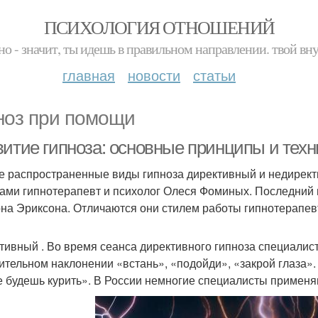
ПСИХОЛОГИЯ ОТНОШЕНИЙ
но - значит, ты идешь в правильном направлении. твой вн
главная
новости
статьи
ноз при помощи
витие гипноза: основные принципы и техн
 распространенные виды гипноза директивный и недиректи
ами гипнотерапевт и психолог Олеся Фоминых. Последний н
на Эриксона. Отличаются они стилем работы гипнотерапевта
тивный . Во время сеанса директивного гипноза специалист 
ительном наклонении «встань», «подойди», «закрой глаза».
е будешь курить». В России немногие специалисты применяю