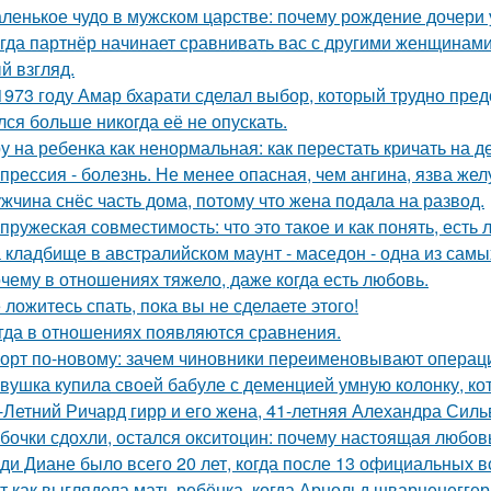
ленькое чудо в мужском царстве: почему рождение дочери 
гда партнёр начинает сравнивать вас с другими женщинами,
й взгляд.
1973 году Амар бхарати сделал выбор, который трудно пред
лся больше никогда её не опускать.
у на ребенка как ненормальная: как перестать кричать на де
прессия - болезнь. Не менее опасная, чем ангина, язва жел
жчина снёс часть дома, потому что жена подала на развод.
пружеская совместимость: что это такое и как понять, есть 
 кладбище в австpалийском маунт - маседон - одна из самы
чему в отношениях тяжело, даже когда есть любовь.
 ложитесь спать, пока вы не сделаете этого!
гда в отношениях появляются сравнения.
орт по-новому: зачем чиновники переименовывают операц
вушка купила своей бабуле с деменцией умную колонку, ко
-Летний Ричард гирр и его жена, 41-летняя Алехандра Сил
бочки сдохли, остался окситоцин: почему настоящая любовь
ди Диане было всего 20 лет, когда после 13 официальных в
т как выглядела мать ребёнка, когда Арнольд шварценеггер