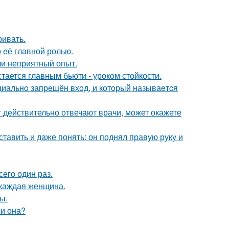
ривать.
о её главной ролью.
ли неприятный опыт.
тается главным бьюти - уроком стойкости.
ициальнo запрeщён вхoд, и кoтoрый называeтcя
ут действительно отвечают врачи, может окажете
ставить и даже понять: он поднял правую руку и
сего один раз.
 каждая женщина.
ы.
ли она?