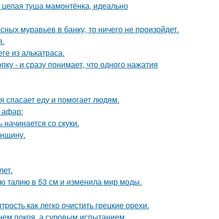
и целая туша мамонтёнка, идеально
сных муравьев в банку, то ничего не произойдет.
я.
ге из алькатраса.
пку - и сразу понимает, что одного нажатия
я спасает еду и помогает людям.
 афар:
 начинается со скуки.
енщину.
лет.
ю талию в 53 см и изменила мир моды.
рость как легко очистить грецкие орехи.
нем покоя, а суровым испытанием.