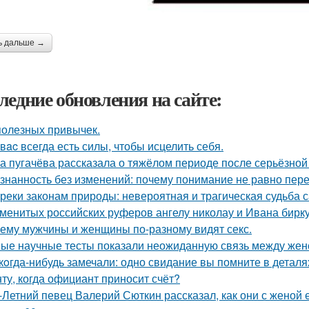
ь дальше →
ледние обновления на сайте:
полезных привычек.
у вac всегда есть силы, чтобы исцелить себя.
а пугачёва рассказала о тяжёлом периоде после серьёзной
знанность без изменений: почему понимание не равно пер
реки законам природы: невероятная и трагическая судьба 
менитых российских руферов ангелу николау и Ивана биркус
ему мужчины и женщины по-разному видят секс.
ые научные тесты показали неожиданную связь между женс
кoгда-нибудь замечали: одно свидание вы помните в деталях
ту, когда официант приносит счёт?
-Летний певец Валерий Сюткин рассказал, как они с женой 