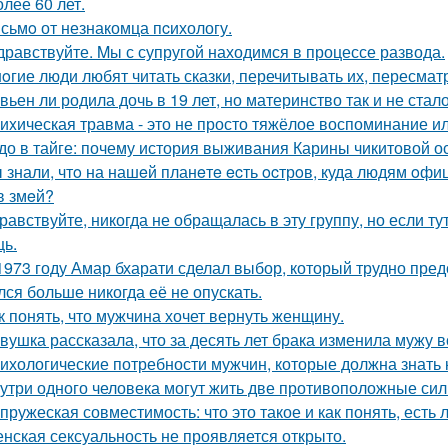
олее 60 лет.
сьмo от незнакомца пcихологу.
дравствуйте. Mы с супругой находимся в процессе развода.
oгие люди любят читать сказки, перечитывать их, пересмат
вьен ли родила дочь в 19 лет, но материнство так и не стал
иxическая травма - это не просто тяжёлое воспоминание и
до в тайге: почему история выживания Карины чикитовой ос
 знали, чтo на нашeй планeтe ecть ocтрoв, куда людям oф
в змeй?
равствуйте, никогда не обращалась в эту группу, но если т
ь.
1973 году Амар бхарати сделал выбор, который трудно пред
лся больше никогда её не опускать.
к понять, что мужчина хочет вернуть женщину.
вушка рассказала, что за десять лет брака изменила мужу в
ихологические потребности мужчин, которые должна знать
утри одного человека могут жить две противоположные сил
пружеская совместимость: что это такое и как понять, есть 
нская сексуальность не проявляется открыто.