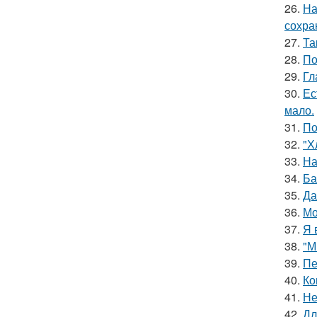
26.
На
сохра
27.
Та
28.
По
29.
Гл
30.
Ес
мало.
31.
По
32.
"Х
33.
На
34.
Ба
35.
Да
36.
Мо
37.
Я 
38.
"М
39.
Пе
40.
Ко
41.
Не
42.
Дл