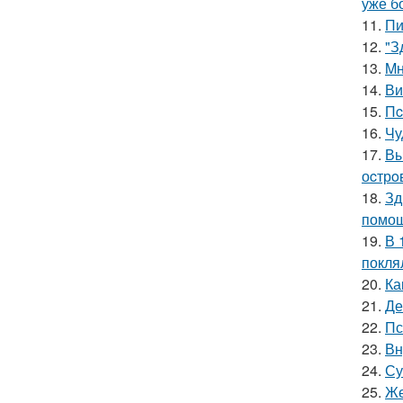
уже б
11.
Пи
12.
"З
13.
Mн
14.
Ви
15.
Пc
16.
Чу
17.
Вы
оcтрo
18.
Зд
помощ
19.
В 
покля
20.
Ка
21.
Де
22.
Пс
23.
Вн
24.
Су
25.
Же