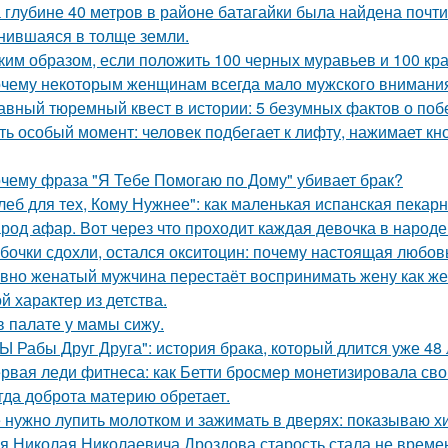
 глубине 40 метров в районе батагайки была найдена почт
нившаяся в толще земли.
ким образом, если положить 100 черных муравьев и 100 кра
чему некоторым женщинам всегда мало мужского внимани
авный тюремный квест в истории: 5 безумных фактов о побе
ть особый момент: человек подбегает к лифту, нажимает кно
чему фраза "Я Тебе Помогаю по Дому" убивает брак?
леб для тех, Кому Нужнее": как маленькая испанская пекарн
род афар. Вот через что проходит каждая девочка в народе
бочки сдохли, остался окситоцин: почему настоящая любовь
вно женатый мужчина перестаёт воспринимать жену как ж
й характер из детства.
в палате у мамы сижу.
Ы Рабы Друг Друга": история брака, который длится уже 48 
рвая леди фитнеса: как Бетти бросмер монетизировала сво
гда доброта материю обретает.
 нужно лупить молотком и зажимать в дверях: показываю хит
я Николая Николаевича Дроздова старость стала не време