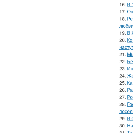
16.
В 
17.
Он
18.
Ре
любви
19.
В 
20.
Ко
насту
21.
Mы
22.
Бе
23.
Ин
24.
Же
25.
Ка
26.
Ра
27.
Ро
28.
Го
посёл
29.
В 
30.
На
31.
Та