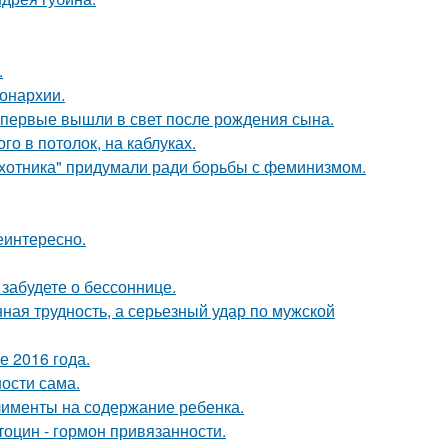
.
онархии.
впервые вышли в свет после рождения сына.
о в потолок, на каблуках.
хотника" придумали ради борьбы с феминизмом.
еинтересно.
забудете о бессоннице.
нная трудность, а серьезный удар по мужской
е 2016 года.
ости сама.
лименты на содержание ребенка.
тоцин - гормон привязанности.