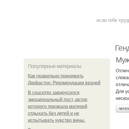
если тебе труд
Ген
Муж
Популярные материалы
Отлич
Как правильно принимать
слова
Дюфастон: Рекомендации врачей
отлич
Для у
В соцсетях завирусился
неско
эмоциональный пост, автор
которого призвала матерей
читат
отдыхать без детей и не
испытывать чувство вины.