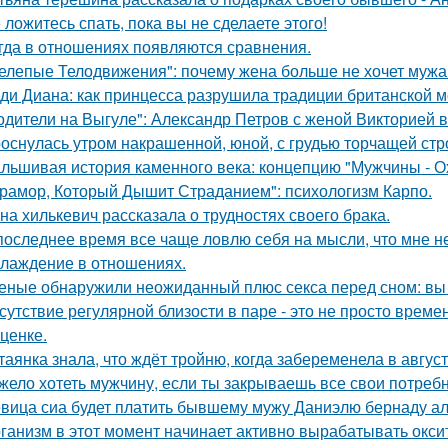
 ложитесь спать, пока вы не сделаете этого!
гда в отношениях появляются сравнения.
елепые Телодвижения": почему жена больше не хочет мужа
ди Диана: как принцесса разрушила традиции британской м
одители на Выгуле": Александр Петров с женой Викторией 
оснулась утром накрашенной, юной, с грудью торчащей строг
льшивая история каменного века: концепцию "Мужчины - О
рамор, Который Дышит Страданием": психологизм Карпо.
на хилькевич рассказала о трудностях своего брака.
последнее время все чаще ловлю себя на мысли, что мне н
лаждение в отношениях.
еные обнаружили неожиданный плюс секса перед сном: вы 
сутствие регулярной близости в паре - это не просто време
ценке.
таянка знала, что ждёт тройню, когда забеременела в август
жело хотеть мужчину, если ты закрываешь все свои потребн
вица сиа будет платить бывшему мужу Даниэлю бернаду а
ганизм в этот момент начинает активно вырабатывать окси