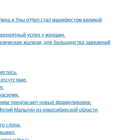
лина и Уны о'Нил стал манифестом великой
евероятный успех у женщин.
аллические жалюзи, для большинства заведений
ряглось.
отсутствие.
л.
насилии.
нники предлагают новые формулировки.
 Фотий Малыгин из новосибирской области,
го слона.
вывел.
дрея губина.