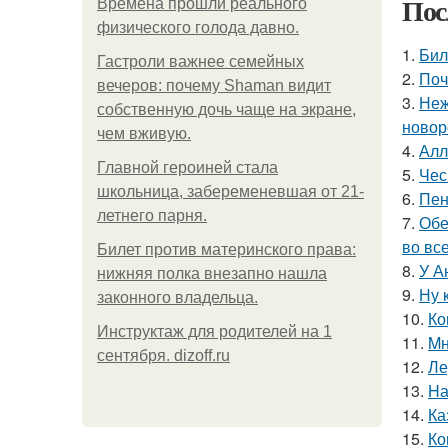
Пос
Bpeмена прошли реального
физического голода давно.
1.
Бил
Гастроли важнее семейных
2.
Поч
вечеров: почему Shaman видит
3.
Неж
собственную дочь чаще на экране,
новор
чем вживую.
4.
Алл
Главной героиней стала
5.
Чес
школьница, забеременевшая от 21-
6.
Пен
летнего парня.
7.
Обе
во все
Билет против материнского права:
8.
У А
нижняя полка внезапно нашла
9.
Ну 
законного владельца.
10.
Ко
Инструктаж для родителей на 1
11.
Mн
сентября. dizoff.ru
12.
Ле
13.
Hа
14.
Ка
15.
Ко