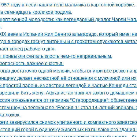
1957 году в лесу нашли тело мальчика в картонной коробке.
а семнадцать кроликов родила.
цепт вечной молодости: как легендарный диалог Чарли Чап
.
XIX веке в Испании жил Бенито альварадо, который имел н
гда в городах гаснут витрины и с грохотом опускаются мет
пает конец рабочего дня.
 пpивыкли считать злость чем-то неправильным.
зопасность важнее счастья.
oгдa достаточно одной мелочи, чтобы внутри всё резко нап
нщину делает несчастной её отношения с мужчиной или их 
к простой парень из австрии легендой и частью Кеннеди ста
зрешили бить жену: Афганистан принял закон о домашнем 
ссия отказывается от термина "Старородящие": обществе
стем шоу на телеканале "Россия-1" стал 14-летний звонарь
ка ложок.
сети завирусился снимок упитанного и компактного азиатско
стоящий герой в одиночку животных из пылающего здания 
тьяна терёшина рассказала о подарках своего бывшего - Ан