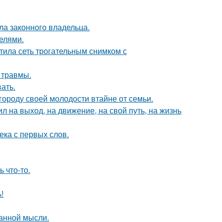
ла законного владельца.
делями.
тила сеть трогательным снимком с
 травмы.
ать.
городу своей молодости втайне от семьи.
 на выход, на движение, на свой путь, на жизнь
ека с первых слов.
 что-то.
!
ранной мысли.