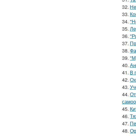
32.
Не
33.
Ко
34.
"Н
35.
Ле
36.
"Р
37.
Пр
38.
Фа
39.
"М
40.
Ан
41.
В 
42.
Ох
43.
Уч
44.
От
самоо
45.
Ки
46.
Тя
47.
Пе
48.
Ор