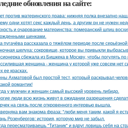
ледние обновления на сайте:
ет против материнского права: нижняя полка внезапно наш
ему одни хотят секс каждый день, а другим он не нужен не
ность и очарование материнства: померанский шпиц восхи
ожденными щенками.
а пугачёва рассказала о тяжёлом периоде после серьёзной
ночная шелуха: сокровище, которое вы привыкли выбрасыв
сионерка сбежала из Бишкека в Москву, чтобы погулять по 
ссилившая женщина - женщина у которой уже совсем нет сил
х ее красках.
нны Ахматовой был простой тест, который раскрывал челов
какой романтик!
гда у мужчин и женщин самый высокий уровень либидо.
огие люди всю жизнь живут в ожидании разрешения сделать
рчек на связь после откровенного интервью вышла.
верняка вам знакома фраза: "люби меня таким, какой я есть
знь Розенбергов: история, которую мир не забыл.
гда пересматриваешь "Титаник" и вдруг ловишь себя на ст