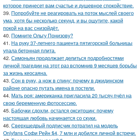
которое принесет вам счастье и душевное спокойствие.
39.
Попробуйте не реагировать на поток мыслей своего
ума, хотя бы несколько секунд, и вы ощутите, какой
покой на вас снизойдёт.
40.
Помните Ольгу Понизову?
41.
На руку 37-летнего пациента пятигорской больницы
упала бетонная плита.
42.
Симоньян продолжает делиться подробностями
личной трагедии на этот раз вспомнив 9 месяцев борьбы
за жизнь кеосаяна.
43.
Сон в руку, а нож в спину: почему в джидинском
районе опасно путать имена в постели.
44.
Мать роя: американка пригласила 20 тысяч пчёл на
свою беременную фотосессию.
45.
Бабочки сдохли, остался окситоцин: почему
настоящая любовь начинается со скуки.
46.
Сверхщедрый подписчик потратил на модель
Onlyfans Софи Рейн $4, 7 млн и добился личной встречи.