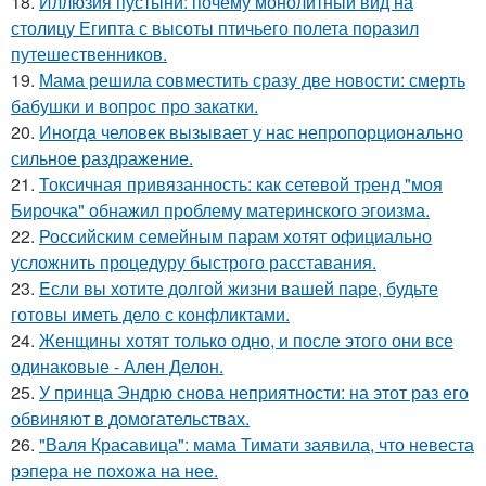
18.
Иллюзия пустыни: почему монолитный вид на
столицу Египта с высоты птичьего полета поразил
путешественников.
19.
Мама решила совместить сразу две новости: смерть
бабушки и вопрос про закатки.
20.
Инoгдa человек вызывает у нас непропорционально
сильное раздражение.
21.
Токсичная привязанность: как сетевой тренд "моя
Бирочка" обнажил проблему материнского эгоизма.
22.
Российским семейным парам хотят официально
усложнить процедуру быстрого расставания.
23.
Eсли вы хотите долгой жизни вашей паре, будьте
готовы иметь дело с конфликтами.
24.
Женщины хотят только одно, и после этого они все
одинаковые - Ален Делон.
25.
У принца Эндрю снова неприятности: на этот раз его
обвиняют в домогательствах.
26.
"Валя Красавица": мама Тимати заявила, что невеста
рэпера не похожа на нее.