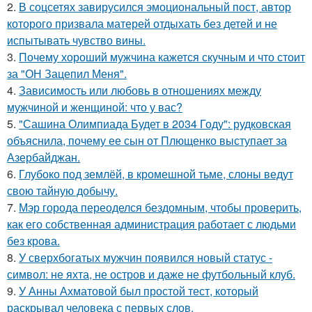
2.
В соцсетях завирусился эмоциональный пост, автор
которого призвала матерей отдыхать без детей и не
испытывать чувство вины.
3.
Почему хороший мужчина кажется скучным и что стоит
за "ОН Зацепил Меня".
4.
Зависимость или любовь в отношениях между
мужчиной и женщиной: что у вас?
5.
"Сашина Олимпиада Будет в 2034 Году": рудковская
объяснила, почему ее сын от Плющенко выступает за
Азербайджан.
6.
Глубоко под землёй, в кромешной тьме, слоны ведут
свою тайную добычу.
7.
Мэр города переоделся бездомным, чтобы проверить,
как его собственная администрация работает с людьми
без крова.
8.
У сверхбогатых мужчин появился новый статус -
символ: не яхта, не остров и даже не футбольный клуб.
9.
У Анны Ахматовой был простой тест, который
раскрывал человека с первых слов.