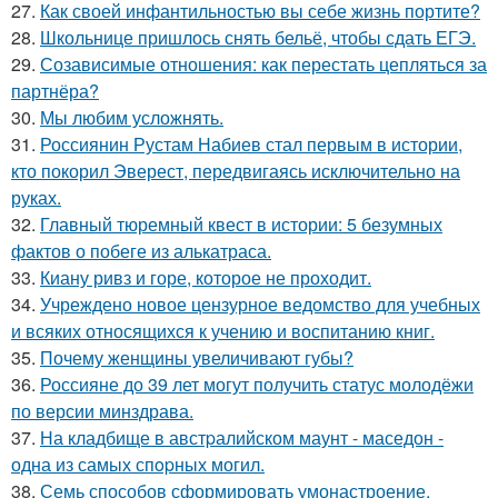
27.
Как своей инфантильностью вы себе жизнь портите?
28.
Школьнице пришлось снять бельё, чтобы сдать ЕГЭ.
29.
Созависимые отношения: как перестать цепляться за
партнёра?
30.
Мы любим усложнять.
31.
Россиянин Рустам Набиев стал первым в истории,
кто покорил Эверест, передвигаясь исключительно на
руках.
32.
Главный тюремный квест в истории: 5 безумных
фактов о побеге из алькатраса.
33.
Киану ривз и горе, которое не проходит.
34.
Учреждено новое цензурное ведомство для учебных
и всяких относящихся к учению и воспитанию книг.
35.
Почему женщины увеличивают губы?
36.
Россияне до 39 лет могут получить статус молодёжи
по версии минздрава.
37.
На кладбище в австpалийском маунт - маседон -
одна из самых спopных могил.
38.
Семь способов сформировать умонастроение,