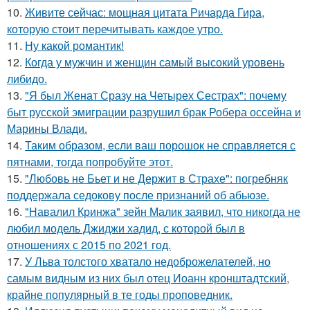
10.
Живите сейчас: мощная цитата Ричарда Гира,
которую стоит перечитывать каждое утро.
11.
Ну какой романтик!
12.
Когда у мужчин и женщин самый высокий уровень
либидо.
13.
"Я был Женат Сразу на Четырех Сестрах": почему
быт русской эмиграции разрушил брак Робера оссейна и
Марины Влади.
14.
Таким образом, если ваш порошок не справляется с
пятнами, тогда попробуйте этот.
15.
"Любовь не Бьет и не Держит в Страхе": погребняк
поддержала седокову после признаний об абьюзе.
16.
"Навалил Кринжа" зейн Малик заявил, что никогда не
любил модель Джиджи хадид, с которой был в
отношениях с 2015 по 2021 год.
17.
У Льва толстого хватало недоброжелателей, но
самым видным из них был отец Иоанн кронштадтский,
крайне популярный в те годы проповедник.