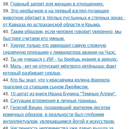
38.
Главный запрет для женщин в отношениях.
39.
Это необычное и на первый взгляд пугающее
животное обитает в тёплых пустынных и степных зонах -
от Кавказа до астраханской области и Крыма.
40.
Таким образом, если человек говорит уверенно, мы
быстрее считаем его умным.
41.
Хирург только что завершил самую сложную
сердечную операцию у ликвидатора аварии на Чаэс.
42.
Ты не учишься с ИИ - ты берёшь знания в аренду.
43.
Мать - кит не отпускает мёртвого детёныша: факт
который разбивает сердце.
44.
Кто бы знал, что у красавчика колина фаррела
трагедия со старшим сыном Джеймсом.
45.
10 цитат из книги Ивана Бунина "Темные Аллеи".
46.
Ситуации вторжения в личные границы.
47.
Георгий Вицин, подаривший зрителям десятки
комичных образов, в реальности был глубоким
интеллектуалом, увлекавшимся йогой и искусством.
48.
Численность человечества уже давно вышла за