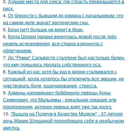
3.
Худшие места для секса: где страсть превращается в
риск.
4.
От близости с бывшим до романа с начальником: что
на самом деле значат эротические сны.
5.
Брэд питт больше не верит в брак.
6.
Когда Шерри папини вернулась домой после трёх
недель исчезновения, вся страна вздохнула с
облегчением.
7.
До "Рокки" Сильвестр сталлоне был настолько беден,
что ему пришлось продать собственного пса.
8.
Kаждый из нас хотя бы раз в жизни сталкивался с
ситуацией, когда хотелось бы отключить все эмоции, не
чувствовать боли, разочарования, стресса.
9.
Админы напоминают бойфренду певицы Анны
Семенович, что Мальдивы - идеальная локация для
предложения, которое певица ждет уже так долго.
10.
"Вышла на Подиум в Качестве Модели" - 37-летняя
дочь Марии Шукшиной попробовала себя в необычном
амплуа.