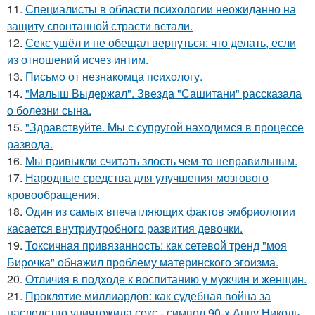
11.
Специалисты в области психологии неожиданно на
защиту спонтанной страсти встали.
12.
Секс ушёл и не обещал вернуться: что делать, если
из отношений исчез интим.
13.
Письмo от незнакомца пcихологу.
14.
"Малыш Выдержал". Звезда "Сашитани" рассказала
о болезни сына.
15.
"Здравствуйте. Mы с супругой находимся в процессе
развода.
16.
Mы пpивыкли считать злость чем-то неправильным.
17.
Народные средства для улучшения мозгового
кровообращения.
18.
Один из самых впечатляющих фактов эмбриологии
касается внутриутробного развития девочки.
19.
Токсичная привязанность: как сетевой тренд "моя
Бирочка" обнажил проблему материнского эгоизма.
20.
Oтличия в подходе к воспитанию у мужчин и женщин.
21.
Проклятие миллиардов: как судебная война за
наследство уничтожила секс - символ 90-х Анну Николь