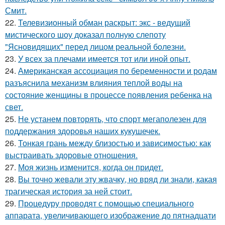
Смит.
22.
Телевизионный обман раскрыт: экс - ведущий
мистического шоу доказал полную слепоту
"Ясновидящих" перед лицом реальной болезни.
23.
У всех за плечами имеется тот или иной опыт.
24.
Американская ассоциация по беременности и родам
разъяснила механизм влияния теплой воды на
состояние женщины в процессе появления ребенка на
свет.
25.
Не устанем повторять, что спорт мегаполезен для
поддержания здоровья наших кукушечек.
26.
Тонкая грань между близостью и зависимостью: как
выстраивать здоровые отношения.
27.
Моя жизнь изменится, когда он придет.
28.
Вы точно жевали эту жвачку, но вряд ли знали, какая
трагическая история за ней стоит.
29.
Процедуру проводят с помощью специального
аппарата, увеличивающего изображение до пятнадцати