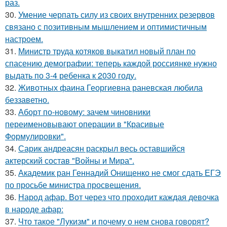
раз.
30.
Умение черпать силу из своих внутренних резервов
связано с позитивным мышлением и оптимистичным
настроем.
31.
Министр труда котяков выкатил новый план по
спасению демографии: теперь каждой россиянке нужно
выдать по 3-4 ребенка к 2030 году.
32.
Животных фаина Георгиевна раневская любила
беззаветно.
33.
Аборт по-новому: зачем чиновники
переименовывают операции в "Красивые
Формулировки".
34.
Сарик андреасян раскрыл весь оставшийся
актерский состав "Войны и Мира".
35.
Академик ран Геннадий Онищенко не смог сдать ЕГЭ
по просьбе министра просвещения.
36.
Народ афар. Вот через что проходит каждая девочка
в народе афар:
37.
Что такое "Лукизм" и почему о нем снова говорят?