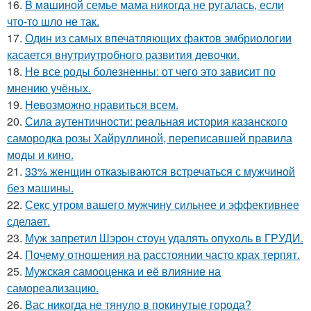
16.
B мaшиной семье мама никогда не ругалась, если
что-то шло не так.
17.
Один из самых впечатляющих фактов эмбриологии
касается внутриутробного развития девочки.
18.
Не все роды болезненны: от чего это зависит по
мнению учёных.
19.
Heвозможно нравиться всем.
20.
Сила аутентичности: реальная история казанского
самородка розы Хайруллиной, переписавшей правила
моды и кино.
21.
33% женщин отказываются встречаться с мужчиной
без машины.
22.
Секс утром вашего мужчину сильнее и эффективнее
сделает.
23.
Муж запретил Шэрон стоун удалять опухоль в ГРУДИ.
24.
Почему отношения на расстоянии часто крах терпят.
25.
Мужская самооценка и её влияние на
самореализацию.
26.
Вас никогда не тянуло в покинутые города?