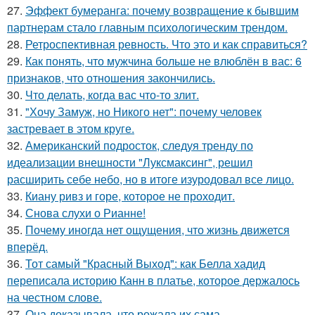
27.
Эффект бумеранга: почему возвращение к бывшим
партнерам стало главным психологическим трендом.
28.
Ретроспективная ревность. Что это и как справиться?
29.
Как понять, что мужчина больше не влюблён в вас: 6
признаков, что отношения закончились.
30.
Что делать, когда вас что-то злит.
31.
"Хочу Замуж, но Никого нет": почему человек
застревает в этом круге.
32.
Американский подросток, следуя тренду по
идеализации внешности "Луксмаксинг", решил
расширить себе небо, но в итоге изуродовал все лицо.
33.
Киану ривз и горе, которое не проходит.
34.
Снова слухи о Рианне!
35.
Почему иногда нет ощущения, что жизнь движется
вперёд.
36.
Тот самый "Красный Выход": как Белла хадид
переписала историю Канн в платье, которое держалось
на честном слове.
37.
Она доказывала, что рожала их сама.