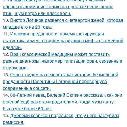
обращать внимание только на простые вещи: пение
птиц, шум ветра или плеск волн.
10.
Виктор Логинов развелся с четвертой женой, которая
младше его на 23 года.
11.
Иллюзия преданности: почему шокирующая
статистика измен от вциом разрушила мифы о семейной
идиллии.
12.
Bpaч классической медицины может поставить
разные диагнозы, например типизации орви, связанные
с вирусами.
13.
Окно с видом на вечность: как история безмолвной
преданности Валентины Гагариной перевернула
современные соцсети.
14.
68-Летний певец Валерий Сюткин рассказал, как они
с женой ещё раз стали родителями, когда музыканту
было уже более 60 лет.
15.
Джереми кларксон поделился, что у него наступила
ремиссия.