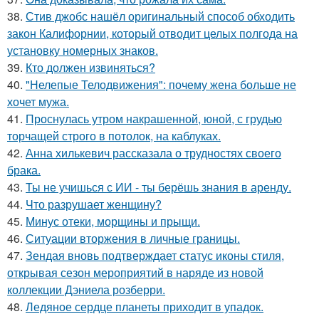
38.
Стив джобс нашёл оригинальный способ обходить
закон Калифорнии, который отводит целых полгода на
установку номерных знаков.
39.
Кто должен извиняться?
40.
"Нелепые Телодвижения": почему жена больше не
хочет мужа.
41.
Проснулась утром накрашенной, юной, с грудью
торчащей строго в потолок, на каблуках.
42.
Анна хилькевич рассказала о трудностях своего
брака.
43.
Ты не учишься с ИИ - ты берёшь знания в аренду.
44.
Что разрушает женщину?
45.
Минус отеки, морщины и прыщи.
46.
Ситуации вторжения в личные границы.
47.
Зендая вновь подтверждает статус иконы стиля,
открывая сезон мероприятий в наряде из новой
коллекции Дэниела розберри.
48.
Ледяное сердце планеты приходит в упадок.