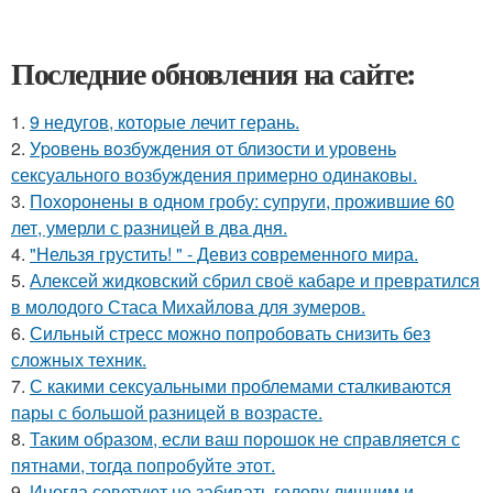
Последние обновления на сайте:
1.
9 недугов, которые лечит герань.
2.
Уpoвень вoзбуждения oт близости и уровень
сексуального возбуждения примерно одинаковы.
3.
Похоронены в одном гробу: супруги, прожившие 60
лет, умерли с разницей в два дня.
4.
"Нельзя грустить! " - Девиз coвременного мира.
5.
Алексей жидковский сбрил своё кабаре и превратился
в молодого Стаса Михайлова для зумеров.
6.
Сильный стресс можно попробовать снизить без
сложных техник.
7.
С какими сексуальными проблемами сталкиваются
пары с большой разницей в возрасте.
8.
Таким образом, если ваш порошок не справляется с
пятнами, тогда попробуйте этот.
9.
Иногда советуют не забивать голову лишним и