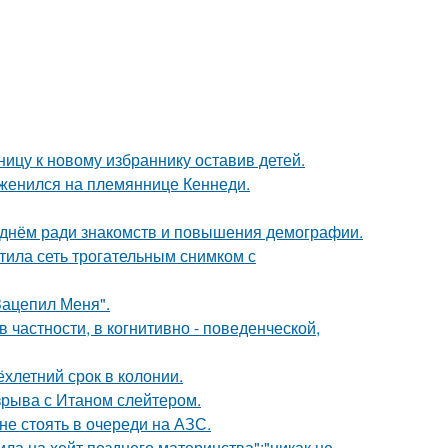
ицу к новому избраннику оставив детей.
 женился на племяннице Кеннеди.
днём ради знакомств и повышения демографии.
тила сеть трогательным снимком с
Зацепил Меня".
 частности, в когнитивно - поведенческой,
ёхлетний срок в колонии.
зрыва с Итаном слейтером.
не стоять в очереди на АЗС.
ила на хейт позднего материнства":"никак не