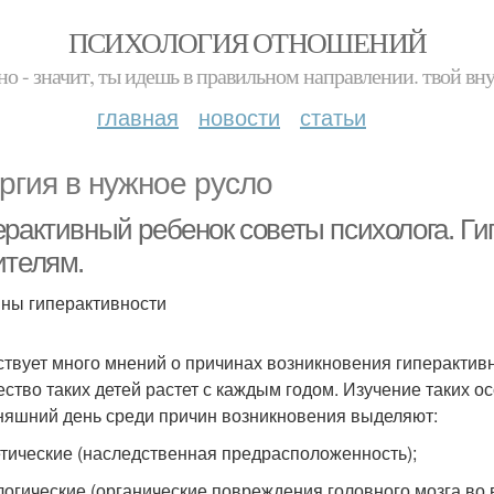
ПСИХОЛОГИЯ ОТНОШЕНИЙ
но - значит, ты идешь в правильном направлении. твой вн
главная
новости
статьи
ргия в нужное русло
ерактивный ребенок советы психолога. Г
ителям.
ны гиперактивности
твует много мнений о причинах возникновения гиперактивн
ество таких детей растет с каждым годом. Изучение таких 
няшний день среди причин возникновения выделяют:
нетические (наследственная предрасположенность);
ологические (органические повреждения головного мозга во