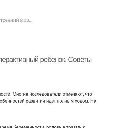
утренний мир...
иперактивный ребенок. Советы
ости. Многие исследователи отмечают, что
особенностей развития идет полным ходом. На
 время беременности, родовые травмы);