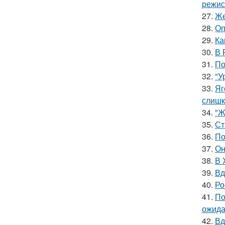
режис
27.
Же
28.
Оп
29.
Ка
30.
В 
31.
По
32.
"У
33.
Яг
слишк
34.
"Ж
35.
Ст
36.
По
37.
Он
38.
В 
39.
Вд
40.
Ро
41.
По
ожида
42.
Вд