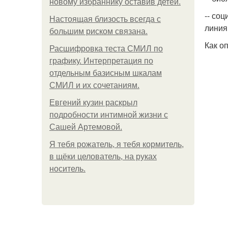
новому избраннику оставив детей.
-- со
Hacтоящая близость всегда с
линия
большим риском связана.
Как о
Расшифровка теста СМИЛ по
графику. Интерпретация по
отдельным базисным шкалам
СМИЛ и их сочетаниям.
Евгений кузин раскрыл
подробности интимной жизни с
Сашей Артемовой.
Я тебя рожатель, я тебя кормитель,
в щёки целователь, на руках
носитель.