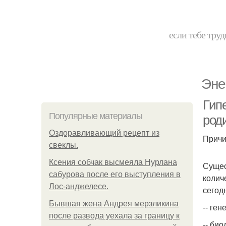
если тебе труд
Эне
Гип
Популярные материалы
род
Оздоравливающий рецепт из
Причи
свеклы.
Ксения собчак высмеяла Нурлана
Сущес
сабурова после его выступления в
колич
Лос-анджелесе.
сегод
Бывшая жена Андрея мерзликина
-- ге
после развода уехала за границу к
-- би