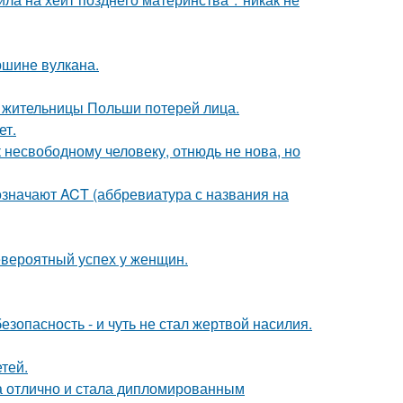
ршине вулкана.
я жительницы Польши потерей лица.
ет.
несвободному человеку, отнюдь не нова, но
означают ACT (аббревиатура с названия на
евероятный успех у женщин.
зопасность - и чуть не стал жертвой насилия.
тей.
а отлично и стала дипломированным