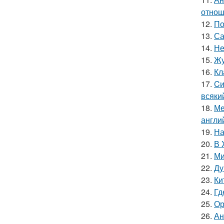
отнош
12.
По
13.
Са
14.
Не
15.
Жу
16.
Кл
17.
Cи
всяки
18.
Ме
англи
19.
На
20.
В 
21.
Ми
22.
Ду
23.
Ки
24.
Гд
25.
Ор
26.
Ан