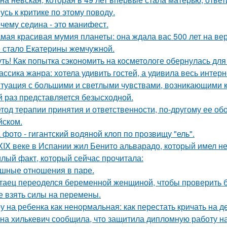
усь к критике по этому поводу.
чему седина - это манифест.
мая красивая мумия планеты: она ждала вас 500 лет на ве
 стало Екатерины жемчужной.
ть! Как попытка сэкономить на косметологе обернулась дл
ассика жанра: хотела удивить гостей, а удивила весь интерн
туация с большими и светлыми чувствами, возникающими к 
й раз представляется безысходной.
тод терапии принятия и ответственности, по-другому ее об
йском.
 фото - гигантский водяной клоп по прозвищу "ель".
XIX веке в Испании жил Бенито альварадо, который имел н
лый факт, который сейчас прочитала:
шные отношения в паре.
таец переоделся беременной женщиной, чтобы проверить бе
е взять силы на перемены.
у на ребенка как ненормальная: как перестать кричать на де
на хилькевич сообщила, что защитила дипломную работу н