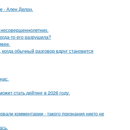
е - Ален Делон.
я несовершеннолетних.
когда-то его разрушила?
ивее.
, когда обычный разговор вдруг становится
нас.
ожeт cтать дейтинг в 2026 гoду.
вали комментарии - такого признания никто не
ась.