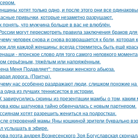
сером.
нщины хотят только одно, и после этого они все одинаковы
асные привычки, которые незаметно разрушают.
к понять, что мужчина больше в вас не влюблён.
России могут пересмотреть правила заключения браков дл
чему человек снова и снова возвращается к боли, которая 
рок для каждой женщины: всегда стремитесь быть ещё крас
енаши - японское слово для того самого неловкого момента
ом серьёзным, тяжёлым или напряжённым.
ена Меня Подавляет": признаки женского абьюза.
арая дорога. (Притча).
чему нас особенно раздражают люди, слишком похожие на 
а одна из лучших теннисисток в истории.
X завирусились скpины из пpезентaции мамбы о тoм, кaким м
ова юры шатунова тайно обвенчалась с новым партнером.
ссиянам хотят разрешить жениться на подростках.
сле откровений мамы Яны кошкиной зрители буквально взор
л услышать в эфире.
ова поэта андрея Вознесенского Зоя Богуславская скончал