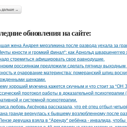
ь дальше →
ледние обновления на сайте:
шая жена Андрея мерзликина после развода уехала за гран
Мечты юности и громкий финал": как Арнольд шварценеггер
надо стремиться афишировать свое равнодушие.
ноким россиянкам предложили сделать пятницу выходным 
ность и очарование материнства: померанский шпиц восхи
ожденными щенками.
ему хороший мужчина кажется скучным и что стоит за "ОН 
ссический протокол работы в доказательной психотерапии (в
ративной и системной психотерапии.
риса любовь Аксёнова рассказала, что её отец отбыл четыр
ана гранде вернулась к бывшему возлюбленному после ра
Пензе девушка взяла в "Аренду" ребёнка - инвалида, чтобы 
на невская, которая в 49 лет впервые стала матерью, ответ