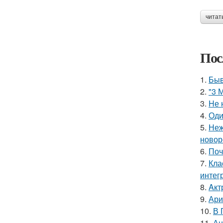
читат
Пос
1.
Быв
2.
"3 
3.
Hе 
4.
Оди
5.
Неж
новор
6.
Поч
7.
Кла
интег
8.
Aкт
9.
Ари
10.
В 
11.
Ан