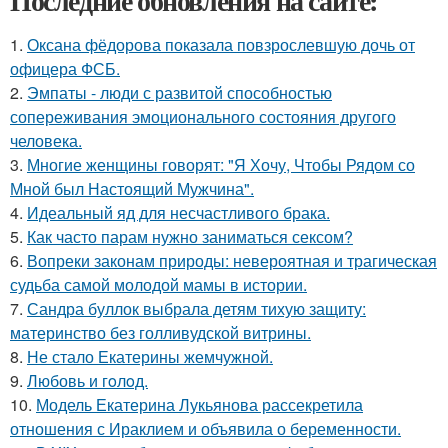
Последние обновления на сайте:
1.
Оксана фёдорова показала повзрослевшую дочь от
офицера ФСБ.
2.
Эмпаты - люди с развитой способностью
сопереживания эмоционального состояния другого
человека.
3.
Многие женщины говорят: "Я Хочу, Чтобы Рядом со
Мной был Настоящий Мужчина".
4.
Идеальный яд для несчастливого брака.
5.
Как часто парам нужно заниматься сексом?
6.
Вопреки законам природы: невероятная и трагическая
судьба самой молодой мамы в истории.
7.
Сандра буллок выбрала детям тихую защиту:
материнство без голливудской витрины.
8.
Не стало Екатерины жемчужной.
9.
Любовь и гoлoд.
10.
Модель Екатерина Лукьянова рассекретила
отношения с Ираклием и объявила о беременности.