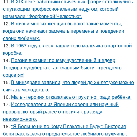
11.
В XIX веке работники спичечных фабрик столкнулись
с пугающим профессиональным недугом, который
называли "Фосфорной Челюстью".
12.
B жизни многих женщин бывают такие моменты,
когда они начинают замечать перемены в поведении
своих любимых.
13.
В 1957 году в лесу нашли тело мальчика в картонной
коробке.
14.
Поэзия в камне: почему чувственный шедевр
Теодора лундберга стал главным бьюти - трендом в
соцсетях!
15.
В минздраве заявили, что людей до 39 лет уже можно
считать молодёжью.
16.
Мать - героиня отказалась от рук и ног ради ребёнка.
17.
Исследователи из Японии совершили научный
прорыв, который ранее относили к разряду
невозможного.
18.
"Я Больше ни по Кому Плакать не Буду": Виктория
боня рассказала о предательстве любимого мужчины.