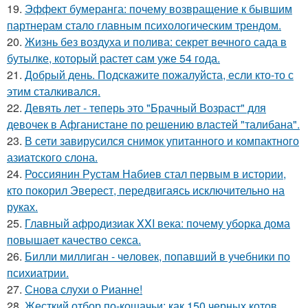
19.
Эффект бумеранга: почему возвращение к бывшим
партнерам стало главным психологическим трендом.
20.
Жизнь без воздуха и полива: секрет вечного сада в
бутылке, который растет сам уже 54 года.
21.
Добрый день. Подскaжите пожалуйста, если кто-то с
этим сталкивался.
22.
Девять лет - теперь это "Брачный Возраст" для
девочек в Афганистане по решению властей "талибана".
23.
В сети завирусился снимок упитанного и компактного
азиатского слона.
24.
Россиянин Рустам Набиев стал первым в истории,
кто покорил Эверест, передвигаясь исключительно на
руках.
25.
Главный афродизиак XXI века: почему уборка дома
повышает качество секса.
26.
Билли миллиган - чeловек, попавший в учебники по
психиатрии.
27.
Снова слухи о Рианне!
28.
Жесткий отбор по-кошачьи: как 150 черных котов