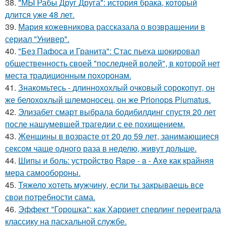
38.
"МЫ Рабы Друг Друга": история брака, который
длится уже 48 лет.
39.
Мария кожевникова рассказала о возвращении в
сериал "Универ".
40.
"Без Пафоса и Гранита": Стас пьеха шокировал
общественность своей "последней волей", в которой нет
места традиционным похоронам.
41.
Знакомьтесь - длиннохохлый очковый сорокопут, он
же белохохлый шлемоносец, он же Prionops Plumatus.
42.
Элизабет смарт выбрала бодибилдинг спустя 20 лет
после нашумевшей трагедии с ее похищением.
43.
Женщины в возрасте от 20 до 59 лет, занимающиеся
сексом чаще одного раза в неделю, живут дольше.
44.
Шипы и боль: устройство Rape - a - Axe как крайняя
мера самообороны.
45.
Тяжело хотеть мужчину, если ты закрываешь все
свои потребности сама.
46.
Эффект "Горошка": как Харриет сперлинг переиграла
классику на пасхальной службе.