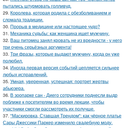
пытались штурмовать голливуд.
29.
Королева, которая родила с обезболиванием и
сломала традиции.
30.
Прорыв в медицине или настоящее чудо?
31.
Механика судьбы: как женщина ищет мужчину.
32.
Ваш питомец занял кровать не из вредности - у него
три очень серьёзных аргумента!
33.
Три фразы, которые выдают мужчину, когда он уже
полюбил.
34.
Иногда первая версия событий цепляется сильнее
любых исправлений.
35.
Умная, уверенная, успешная: портрет жертвы
абьюзера.
36.
В зоопарке сан - Диего сотрудники поднесли выдр
поближе к посетителям во время лекции, чтобы
участники смогли рассмотреть их получше.
37.
"Маскировка, Ставшая Трендом": как чёрное платье
Сары Джессики Паркер изменило свадебную моду.