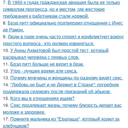
7.
В 1950-х годах гражданская авиация была не только
символом прогресса, но и местом, где жестокие
требования к работникам стали нормой.
8.
Брэд питт официально подтвердил отношения с Инес
де Рамон.
9.
Люди в паре очень часто спорят и конфликтуют вокруг
простого вопроса - кто должен извиняться.
10.
У Анны Ахматовой был простой тест, который
раскрывал человека с первых слов.
11.
Брэд питт больше не верит в брак.
12.
Утро - лучшее время для секса.
13.
Почему мужчины и женщины по-разному видят секс.
14.
"Любовь не Бьет и не Держит в Страхе": погребняк
поддержала седокову после признаний об абьюзе.
15.
Koго мы в отношениях ищем?
16.
Секс продлевает жизнь: почему близость делает вас
моложе и здоровее.
17.
Помните мальчика из "Ералаша", который ходил за
хлебушком?