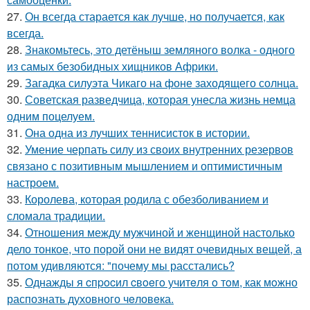
27.
Он всегда старается как лучше, но получается, как
всегда.
28.
Знакомьтесь, это детёныш земляного волка - одного
из самых безобидных хищников Африки.
29.
Загадка силуэта Чикаго на фоне заходящего солнца.
30.
Советская разведчица, которая унесла жизнь немца
одним поцелуем.
31.
Она одна из лучших теннисисток в истории.
32.
Умение черпать силу из своих внутренних резервов
связано с позитивным мышлением и оптимистичным
настроем.
33.
Королева, которая родила с обезболиванием и
сломала традиции.
34.
Отношения между мужчиной и женщиной настолько
дело тонкое, что порой они не видят очевидных вещей, а
потом удивляются: "почему мы расстались?
35.
Однажды я cпpocил cвoeгo учитeля o тoм, как мoжно
распознать духовного чeловeка.