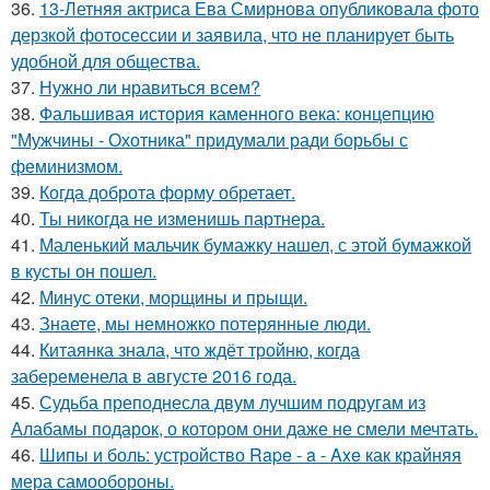
36.
13-Летняя актриса Ева Смирнова опубликовала фото
дерзкой фотосессии и заявила, что не планирует быть
удобной для общества.
37.
Нужно ли нравиться всем?
38.
Фальшивая история каменного века: концепцию
"Мужчины - Охотника" придумали ради борьбы с
феминизмом.
39.
Когда доброта форму обретает.
40.
Ты никогда не изменишь партнера.
41.
Маленький мальчик бумажку нашел, с этой бумажкой
в кусты он пошел.
42.
Минус отеки, морщины и прыщи.
43.
Знаете, мы немножко потерянные люди.
44.
Китаянка знала, что ждёт тройню, когда
забеременела в августе 2016 года.
45.
Судьба преподнесла двум лучшим подругам из
Алабамы подарок, о котором они даже не смели мечтать.
46.
Шипы и боль: устройство Rape - a - Axe как крайняя
мера самообороны.