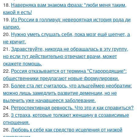
18.
Hаверняка вам знакома фраза: "люби меня таким,
какой я есть!
19.
Из России в голливуд: невероятная история рода ди
каприо.
20.
Нужно уметь слушать себя, пока мозг ещё шепчет, а
не кричит.
21.
Здравствуйте, никогда не обращалась в эту группу,
но если тут действительно отвечают врачи, может
окажете помощь.
22.
Россия отказывается от термина "Старородящие":
общественники предлагают новые формулировки.
23.
Более ста лет считалось, что альцгеймер необратим:
можно лишь замедлить развитие деменции, но не
вылечить уже начавшееся заболевание.
24.
Ретроспективная ревность. Что это и как справиться?
25.
3 страха, которые толкают женщину в созависимые
отношения.
26.
Любовь к себе как средство исцеления от низкой
самооценки.