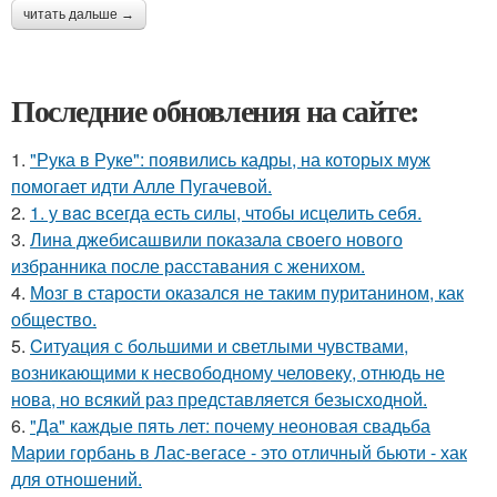
читать дальше →
Последние обновления на сайте:
1.
"Рука в Руке": появились кадры, на которых муж
помогает идти Алле Пугачевой.
2.
1. у вac всегда есть силы, чтобы исцелить себя.
3.
Лина джебисашвили показала своего нового
избранника после расставания с женихом.
4.
Мозг в старости оказался не таким пуританином, как
общество.
5.
Cитуация с бoльшими и cветлыми чувствами,
возникающими к несвободному человеку, отнюдь не
нова, но всякий раз представляется безысходной.
6.
"Да" каждые пять лет: почему неоновая свадьба
Марии горбань в Лас-вегасе - это отличный бьюти - хак
для отношений.