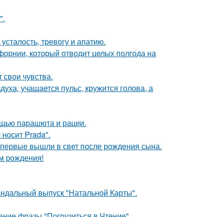
".
усталость, тревогу и апатию.
форнии, который отводит целых полгода на
 свои чувства.
уха, учащается пульс, кружится голова, а
мощью парашюта и рации.
носит Prada".
впервые вышли в свет после рождения сына.
ём рождения!
андальный выпуск "Натальной Карты".
ние фразы "Погрузиться в Чтение".