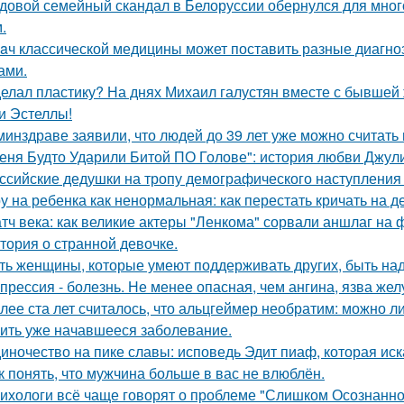
довой семейный скандал в Белоруссии обернулся для мног
.
aч классической медицины может поставить разные диагноз
ами.
елал пластику? На днях Михаил галустян вместе с бывшей 
и Эстеллы!
минздраве заявили, что людей до 39 лет уже можно считат
еня Будто Ударили Битой ПО Голове": история любви Джул
ссийские дедушки на тропу демографического наступления
у на ребенка как ненормальная: как перестать кричать на де
тч века: как великие актеры "Ленкома" сорвали аншлаг на 
тория о странной девочке.
ть женщины, которые умеют поддерживать других, быть н
прессия - болезнь. Не менее опасная, чем ангина, язва жел
лее ста лет считалось, что альцгеймер необратим: можно л
ить уже начавшееся заболевание.
иночество на пике славы: исповедь Эдит пиаф, которая иск
к понять, что мужчина больше в вас не влюблён.
ихологи всё чаще говорят о проблеме "Слишком Осознанног