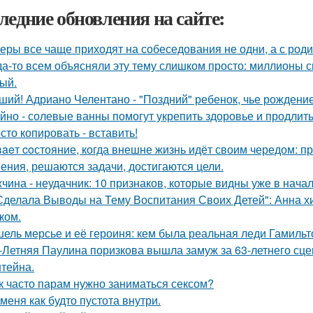
ледние обновления на сайте:
еры все чаще приходят на собеседования не одни, а с род
да-то всем объясняли эту тему слишком просто: миллионы с
ый.
ший! Адриано Челентано - "Поздний" ребенок, чье рождени
йно - солевые ванны помогут укрепить здоровье и продлить
сто копировать - вставить!
aeт coстояние, когда внешне жизнь идёт своим чередом: пр
ения, решаются задачи, достигаются цели.
чина - неудачник: 10 признаков, которые видны уже в нача
Сделала Выводы на Тему Воспитания Своих Детей": Анна 
ком.
ель мерсье и её героиня: кем была реальная леди Гамильт
-Летняя Паулина поризкова вышла замуж за 63-летнего с
тейна.
к часто парам нужно заниматься сексом?
 меня как будто пустота внутри.