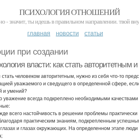
ПСИХОЛОГИЯ ОТНОШЕНИЙ
но - значит, ты идешь в правильном направлении. твой вн
главная
новости
статьи
ции при создании
хология власти: как стать авторитетным
 стать человеком авторитетным, нужно из себя что-то предс
ацией уважаемого и сведущего в определенной сфере, есл
й и умений?
то уважение всегда подкреплено необходимыми качествами 
ные:
жде всего настойчивость в решении проблемы практически 
благодаря практическим знаниям, подкрепленным успешными
 глазах и глазах окружающих. На определенном этапе люди 
а;