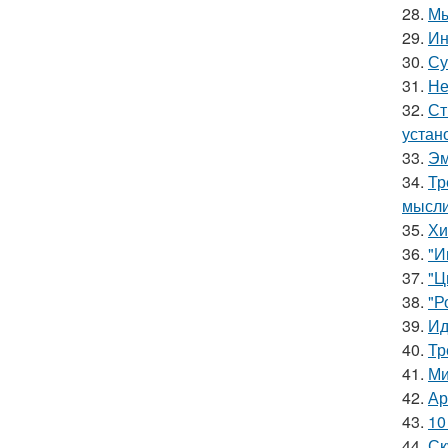
28.
Мы
29.
Ин
30.
Су
31.
Не
32.
Ст
устан
33.
Эм
34.
Тр
мысли
35.
Хи
36.
"И
37.
"Ц
38.
"Р
39.
Ид
40.
Тр
41.
Ми
42.
Ар
43.
10
44.
Ск