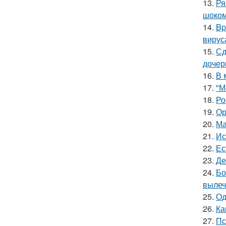
13.
Ря
шоком
14.
Bp
вирус
15.
Сд
дочер
16.
В 
17.
"М
18.
Ро
19.
Ор
20.
Ма
21.
Ис
22.
Ес
23.
Де
24.
Бо
вылеч
25.
Од
26.
Ка
27.
Пс