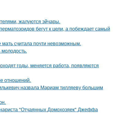
ителями, жалуются эйчары.
перматозоидов бегут к цели, а побеждает самый
е мать считала почти невозможным.
 молодость.
оходят годы, меняется работа, появляются
ле отношений.
хилькевич назвала Мариам тилляеву большим
он.
ценариста "Отчаянных Домохозяек" Джеффа