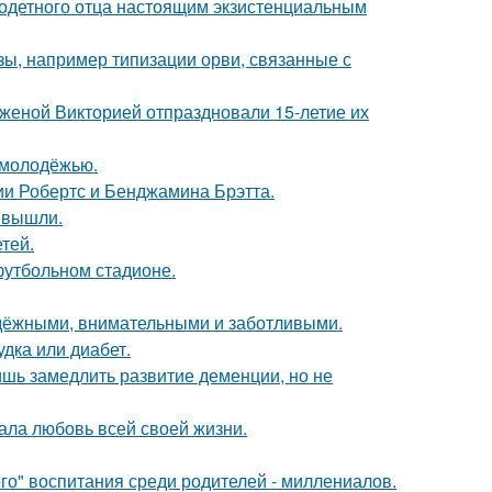
одетного отца настоящим экзистенциальным
ы, например типизации орви, связанные с
женой Викторией отпраздновали 15-летие их
ь молодёжью.
ии Робертс и Бенджамина Брэтта.
 вышли.
тей.
футбольном стадионе.
адёжными, внимательными и заботливыми.
удка или диабет.
ишь замедлить развитие деменции, но не
ала любовь всей своей жизни.
о" воспитания среди родителей - миллениалов.