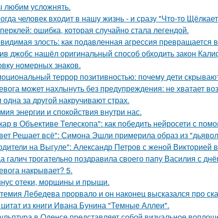
 любим усложнять.
огда человек входит в нашу жизнь - и сразу "Что-то Щёлкает
перклей: ошибка, которая случайно стала легендой.
видимая злость: как подавленная агрессия превращается в 
ив джобс нашёл оригинальный способ обходить закон Кали
овку номерных знаков.
оциональный террор позитивностью: почему дети скрывают
евога может нахлынуть без предупреждения: не хватает возд
 одна за другой накручивают страх.
мия энергии и спокойствия внутри нас.
кар в Объективе Телескопа": как победить нейросети с по
вет Решает всё": Симона Эшли примерила образ из "дьявол 
одители на Выгуле": Александр Петров с женой Викторией 
а галич трогательно поздравила своего папу Василия с дн
евога накрывает? 5.
нус отеки, морщины и прыщи.
темия Лебедева прорвало и он наконец высказался про ск
 цитат из книги Ивана Бунина "Темные Аллеи".
ульптура в Оденсе представляет собой визуальное воплоще