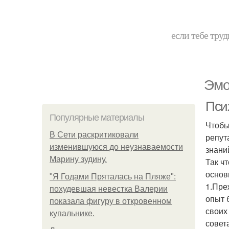
если тебе труд
Эмо
Пси
Популярные материалы
Чтобы
В Сети раскритиковали
репут
изменившуюся до неузнаваемости
знани
Марину зудину.
Так ч
основ
"Я Годами Пряталась на Пляже":
1.Пре
похудевшая невестка Валерии
опыт 
показала фигуру в откровенном
своих
купальнике.
совет