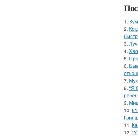
Пос
1.
Зум
2.
Ког
быстр
3.
Луч
4.
Хво
5.
Про
6.
Быв
отнош
7.
Муж
8.
"Я 
ребен
9.
Миш
10.
61
Гринш
11.
Ка
12.
"У