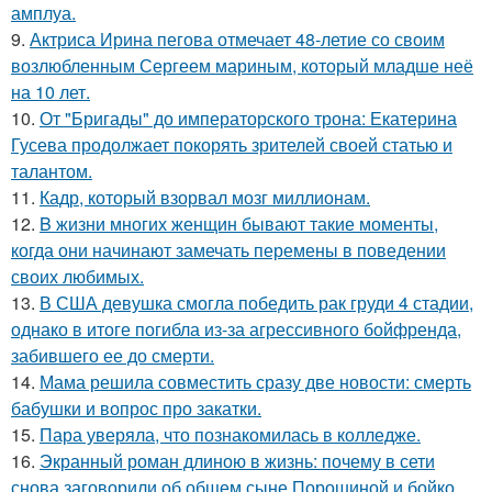
амплуа.
9.
Актриса Ирина пегова отмечает 48-летие со своим
возлюбленным Сергеем мариным, который младше неё
на 10 лет.
10.
От "Бригады" до императорского трона: Екатерина
Гусева продолжает покорять зрителей своей статью и
талантом.
11.
Кадр, который взорвал мозг миллионам.
12.
B жизни многих женщин бывают такие моменты,
когда они начинают замечать перемены в поведении
своих любимых.
13.
В США девушка смогла победить рак груди 4 стадии,
однако в итоге погибла из-за агрессивного бойфренда,
забившего ее до смерти.
14.
Мама решила совместить сразу две новости: смерть
бабушки и вопрос про закатки.
15.
Пара уверяла, что познакомилась в колледже.
16.
Экранный роман длиною в жизнь: почему в сети
снова заговорили об общем сыне Порошиной и бойко.