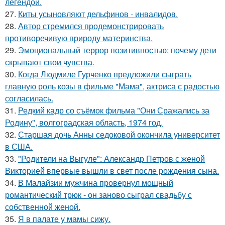
легендой.
27.
Киты усыновляют дельфинов - инвалидов.
28.
Автор стремился продемонстрировать
противоречивую природу материнства.
29.
Эмоциональный террор позитивностью: почему дети
скрывают свои чувства.
30.
Когда Людмиле Гурченко предложили сыграть
главную роль козы в фильме "Мама", актриса с радостью
согласилась.
31.
Редкий кадр со съёмок фильма "Они Сражались за
Родину", волгоградская область, 1974 год.
32.
Старшая дочь Анны седоковой окончила университет
в США.
33.
"Родители на Выгуле": Александр Петров с женой
Викторией впервые вышли в свет после рождения сына.
34.
В Малайзии мужчина провернул мощный
романтический трюк - он заново сыграл свадьбу с
собственной женой.
35.
Я в палате у мамы сижу.