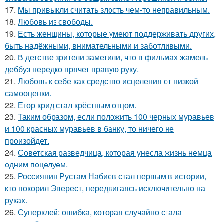
17.
Mы пpивыкли считать злость чем-то неправильным.
18.
Любовь из свободы.
19.
Есть женщины, которые умеют поддерживать других,
быть надёжными, внимательными и заботливыми.
20.
В детстве зрители заметили, что в фильмах жамель
деббуз нередко прячет правую руку.
21.
Любовь к себе как средство исцеления от низкой
самооценки.
22.
Егор крид стал крёстным отцом.
23.
Таким образом, если положить 100 черных муравьев
и 100 красных муравьев в банку, то ничего не
произойдет.
24.
Советская разведчица, которая унесла жизнь немца
одним поцелуем.
25.
Россиянин Рустам Набиев стал первым в истории,
кто покорил Эверест, передвигаясь исключительно на
руках.
26.
Суперклей: ошибка, которая случайно стала