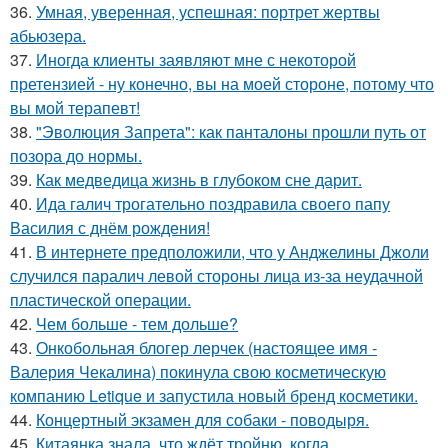
36.
Умная, уверенная, успешная: портрет жертвы
абьюзера.
37.
Иногда клиенты заявляют мне с некоторой
претензией - ну конечно, вы на моей стороне, потому что
вы мой терапевт!
38.
"Эволюция Запрета": как панталоны прошли путь от
позора до нормы.
39.
Как медведица жизнь в глубоком сне дарит.
40.
Ида галич трогательно поздравила своего папу
Василия с днём рождения!
41.
В интернете предположили, что у Анджелины Джоли
случился паралич левой стороны лица из-за неудачной
пластической операции.
42.
Чем больше - тем дольше?
43.
Онкобольная блогер лерчек (настоящее имя -
Валерия Чекалина) покинула свою косметическую
компанию Letique и запустила новый бренд косметики.
44.
Концертный экзамен для собаки - поводыря.
45.
Китаянка знала, что ждёт тройню, когда