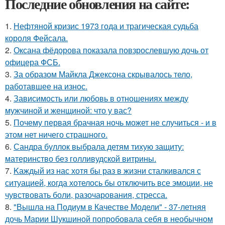
Последние обновления на сайте:
1.
Нефтяной кризис 1973 года и трагическая судьба
короля Фейсала.
2.
Оксана фёдорова показала повзрослевшую дочь от
офицера ФСБ.
3.
За образом Майкла Джексона скрывалось тело,
работавшее на износ.
4.
Зависимость или любовь в отношениях между
мужчиной и женщиной: что у вас?
5.
Почему первая брачная ночь может не случиться - и в
этом нет ничего страшного.
6.
Сандра буллок выбрала детям тихую защиту:
материнство без голливудской витрины.
7.
Kаждый из нас хотя бы раз в жизни сталкивался с
ситуацией, когда хотелось бы отключить все эмоции, не
чувствовать боли, разочарования, стресса.
8.
"Вышла на Подиум в Качестве Модели" - 37-летняя
дочь Марии Шукшиной попробовала себя в необычном