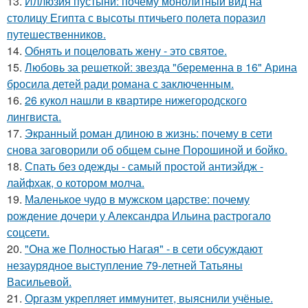
13.
Иллюзия пустыни: почему монолитный вид на
столицу Египта с высоты птичьего полета поразил
путешественников.
14.
Обнять и поцеловать жену - это святое.
15.
Любовь за решеткой: звезда "беременна в 16" Арина
бросила детей ради романа с заключенным.
16.
26 кукол нашли в квартире нижегородского
лингвиста.
17.
Экранный роман длиною в жизнь: почему в сети
снова заговорили об общем сыне Порошиной и бойко.
18.
Спать без одежды - самый простой антиэйдж -
лайфхак, о котором молча.
19.
Маленькое чудо в мужском царстве: почему
рождение дочери у Александра Ильина растрогало
соцсети.
20.
"Она же Полностью Нагая" - в сети обсуждают
незаурядное выступление 79-летней Татьяны
Васильевой.
21.
Оргазм укрепляет иммунитет, выяснили учёные.