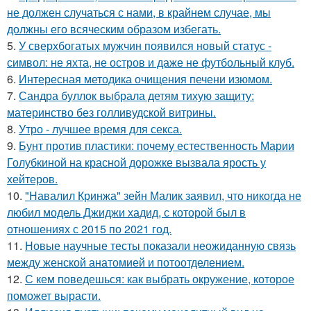
не должен случаться с нами, в крайнем случае, мы
должны его всяческим образом избегать.
5.
У сверхбогатых мужчин появился новый статус -
символ: не яхта, не остров и даже не футбольный клуб.
6.
Интересная методика очищения печени изюмом.
7.
Сандра буллок выбрала детям тихую защиту:
материнство без голливудской витрины.
8.
Утро - лучшее время для секса.
9.
Бунт против пластики: почему естественность Марии
Голубкиной на красной дорожке вызвала ярость у
хейтеров.
10.
"Навалил Кринжа" зейн Малик заявил, что никогда не
любил модель Джиджи хадид, с которой был в
отношениях с 2015 по 2021 год.
11.
Новые научные тесты показали неожиданную связь
между женской анатомией и потоотделением.
12.
С кем поведешься: как выбрать окружение, которое
поможет вырасти.