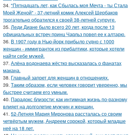
34.
"Пятнадцать лет, как Сбылась моя Мечта - ты Стала
Моей Женой" - 37-летний комик Алексей Щербаков
трогательно обратился к своей 38-летней супруге.
35.
Леди Диане было всего 20 лет, когда после 13
официальных встреч принц Чарльз повел ее к алтарю.
36.
В 1907 году в Нью-йорк прибыло судно с 1000
женщин - иммигранток из прибалтики, которые хотели
найти себе мужей.
37.
Алёна водонаева жёстко высказалась о фанатах
макана.
38.
Главный запрет для женщин в отношениях.
39.
Таким образом, если человек говорит уверенно, мы
быстрее считаем его умным.
40.
Парадокс близости: как интимная жизнь по-разному
влияет на долголетие мужчин и женщин.
41.
52-Летняя Мария Миронова рассталась со своим
четвёртым мужем, Андреем сорокой, который младше
неё на 18 лет.