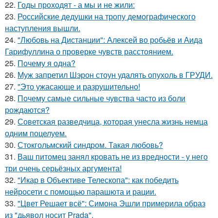
22.
Годы проходят - а мы и не жили:
23.
Российские дедушки на тропу демографического
наступления вышли.
24.
"Любовь на Дистанции": Алексей во робьёв и Аида
Гарифуллина о проверке чувств расстоянием.
25.
Почему я одна?
26.
Муж запретил Шэрон стоун удалять опухоль в ГРУДИ.
27.
"Это ужасающе и разрушительно!
28.
Почему самые сильные чувства часто из боли
рождаются?
29.
Советская разведчица, которая унесла жизнь немца
одним поцелуем.
30.
Стокгольмский синдром. Такая любовь?
31.
Ваш питомец занял кровать не из вредности - у него
три очень серьёзных аргумента!
32.
"Икар в Объективе Телескопа": как победить
нейросети с помощью парашюта и рации.
33.
"Цвет Решает всё": Симона Эшли примерила образ
из "дьявол носит Prada".