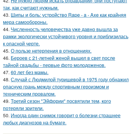
42.
Не нужно людям искать оправданий- они поступают
так, как считают нужным.
43.
Шипы и боль: устройство Rape - a - Axe как крайняя
мера самообороны.
44.
Численность человечества уже давно вышла за
рамки экологически устойчивого уровня и приблизилась
к опасной черте.
45.
О пользе нетерпения в отношениях.
46.
Бероев с 21-летней женой вышел в свет после
тайной свадьбы - первые фото молодоженов.
47.
60 лет без мамы.
48.
Случай с Людмилой турищевой в 1975 году обнажил
опасную грань между спортивным героизмом и
техническим провалом.
49.
Третий сезон "Эйфории" посвятили тем, кого
потеряли зрители.
50.
Иногда один снимок говорит о болезни страшнее
любых диагнозов на бумаге.