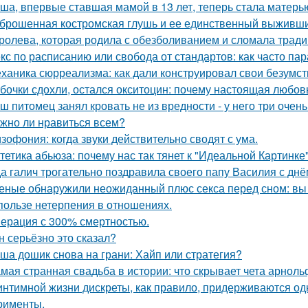
ша, впервые ставшая мамой в 13 лет, теперь стала матерью
брошенная костромская глушь и ее единственный выживш
ролева, которая родила с обезболиванием и сломала тради
кс по расписанию или свобода от стандартов: как часто па
ханика сюрреализма: как дали конструировал свои безумст
бочки сдохли, остался окситоцин: почему настоящая любовь
ш питомец занял кровать не из вредности - у него три очен
жно ли нравиться всем?
зофония: когда звуки действительно сводят с ума.
тетика абьюза: почему нас так тянет к "Идеальной Картинке
а галич трогательно поздравила своего папу Василия с дн
еные обнаружили неожиданный плюс секса перед сном: вы 
пользе нетерпения в отношениях.
ерация с 300% смертностью.
н серьёзно это сказал?
ша дошик снова на грани: Хайп или стратегия?
мая странная свадьба в истории: что скрывает чета арнол
интимной жизни дискреты, как правило, придерживаются од
рименты.