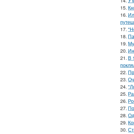
14.
У 
15.
Кн
16.
Ил
путеш
17.
"H
18.
Па
19.
Му
20.
Ин
21.
В 
покля
22.
Пр
23.
Оч
24.
"Л
25.
Ра
26.
Ро
27.
По
28.
Од
29.
Ко
30.
Ст