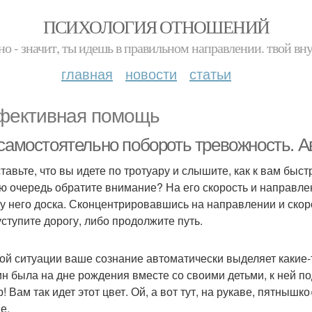
ПСИХОЛОГИЯ ОТНОШЕНИЙ
но - значит, ты идешь в правильном направлении. твой вн
главная
новости
статьи
ективная помощь
 самостоятельно побороть тревожность.
тавьте, что вы идете по тротуару и слышите, как к вам быст
ю очередь обратите внимание? На его скорость и направлен
 у него доска. Сконцентрировавшись на направлении и скоро
уступите дорогу, либо продолжите путь.
ой ситуации ваше сознание автоматически выделяет какие-
н была на дне рождения вместе со своими детьми, к ней по
! Вам так идет этот цвет. Ой, а вот тут, на рукаве, пятныш
е.