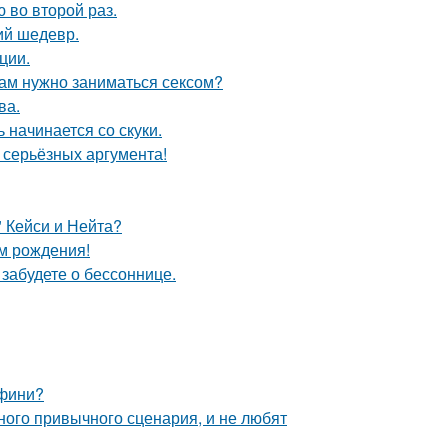
 во второй раз.
ий шедевр.
ции.
рам нужно заниматься сексом?
ва.
 начинается со скуки.
ь серьёзных аргумента!
" Кейси и Нейта?
ём рождения!
забудете о бессоннице.
ьфини?
ного привычного сценария, и не любят