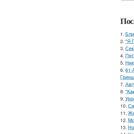
Пос
1.
Бли
2.
"Я 
3.
Сек
4.
Пят
5.
Ник
6.
61-
Гринш
7.
Авг
8.
"Ка
9.
Уро
10.
Си
11.
Же
12.
Мо
13.
Но