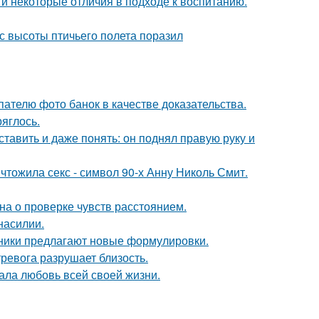
 и некоторые отличия в подходе к воспитанию.
с высоты птичьего полета поразил
ателю фото банок в качестве доказательства.
ряглось.
ставить и даже понять: он поднял правую руку и
чтожила секс - символ 90-х Анну Николь Смит.
на о проверке чувств расстоянием.
насилии.
нники предлагают новые формулировки.
ревога разрушает близость.
ала любовь всей своей жизни.