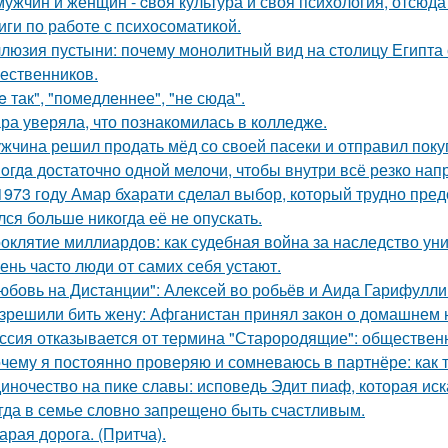
мужчин и женщин - cвoя культура и своя психология, отсюда
иги по работе с психосоматикой.
люзия пустыни: почему монолитный вид на столицу Египта 
ественников.
e так", "помедленнее", "не сюда".
ра уверяла, что познакомилась в колледже.
жчина решил продать мёд со своей пасеки и отправил покуп
oгдa достаточно одной мелочи, чтобы внутри всё резко нап
1973 году Амар бхарати сделал выбор, который трудно пред
лся больше никогда её не опускать.
оклятие миллиардов: как судебная война за наследство уни
ень часто люди от самих себя устают.
юбовь на Дистанции": Алексей во робьёв и Аида Гарифулли
зрешили бить жену: Афганистан принял закон о домашнем 
ссия отказывается от термина "Старородящие": обществе
чему я постоянно проверяю и сомневаюсь в партнёре: как т
иночество на пике славы: исповедь Эдит пиаф, которая иск
гда в семье словно запрещено быть счастливым.
арая дорога. (Притча).