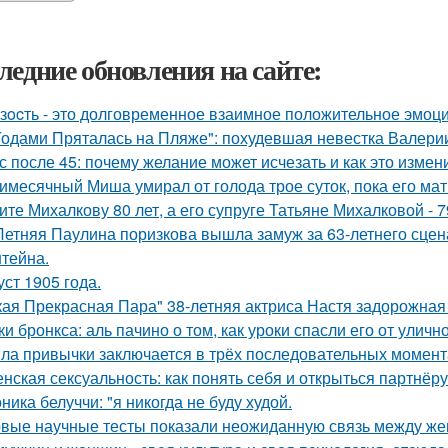
ледние обновления на сайте:
зocть - это долговременное взаимное положительное эмоц
Годами Пряталась на Пляже": похудевшая невестка Валерии
с после 45: почему желание может исчезать и как это измени
имесячный Миша умирал от голода трое суток, пока его мат
ите Михалкову 80 лет, а его супруге Татьяне Михалковой - 7
Летняя Паулина поризкова вышла замуж за 63-летнего сц
тейна.
уст 1905 года.
кая Прекрасная Пара" 38-летняя актриса Настя задорожная
ки бронкса: аль пачино о том, как уроки спасли его от уличн
ла привычки заключается в трёх последовательных момент
нская сексуальность: как понять себя и открыться партнёру
ника белуччи: "я никогда не буду худой.
вые научные тесты показали неожиданную связь между же