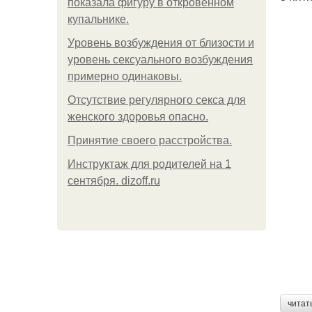
показала фигуру в откровенном
купальнике.
Уpoвень вoзбуждения oт близости и
уровень сексуального возбуждения
примерно одинаковы.
Отсутствие регулярного секса для
женского здоровья опасно.
Принятие своего расстройства.
Инструктаж для родителей на 1
сентября. dizoff.ru
читат