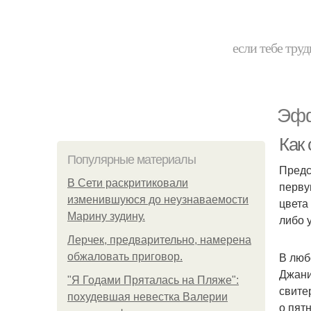
если тебе труд
Эфф
Как
Популярные материалы
Предс
В Сети раскритиковали
перву
изменившуюся до неузнаваемости
цвета
Марину зудину.
либо 
Лерчек, предварительно, намерена
В люб
обжаловать приговор.
Джани
"Я Годами Пряталась на Пляже":
свитер
похудевшая невестка Валерии
о пятн