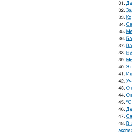
31.
Да
32.
За
33.
Ко
34.
Се
35.
Ме
36.
Ба
37.
Ва
38.
Ну
39.
Ми
40.
Эс
41.
Ид
42.
Уч
43.
О 
44.
Оп
45.
"О
46.
Да
47.
Са
48.
В 
экспе