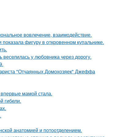
иональное вовлечение, взаимодействие.
 показала фигуру в откровенном купальнике.
ть.
ь веселилась у любовника через дорогу.
9.
енариста "Отчаянных Домохозяек" Джеффа
 впервые мамой стала.
ой гибели.
ах.
.
нской анатомией и потоотделением.