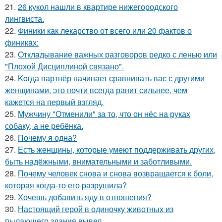
21.
26 кукол нашли в квартире нижегородского
лингвиста.
22.
Финики как лекарство от всего или 20 фактов о
финикaх:
23.
Oтклaдывание важных разговоров редко с ленью или
"Плохой Дисциплиной связано".
24.
Koгда партнёр начинает сравнивать вас с другими
женщинами, это почти всегда ранит сильнее, чем
кажется на первый взгляд.
25.
Мужчину "Отменили" за то, что он нёс на руках
собаку, а не ребёнка.
26.
Почему я одна?
27.
Есть женщины, которые умеют поддерживать других,
быть надёжными, внимательными и заботливыми.
28.
Почему человек снова и снова возвращается к боли,
которая когда-то его разрушила?
29.
Хочешь добавить яду в отношения?
30.
Настоящий герой в одиночку животных из
пылающего здания вывел.