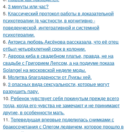
4.
3 минуты или час?
5.
Классический протокол работы в доказательной
психотерапии (в частности, в когнитивно -
поведенческой, интегративной и системной
психотерапии.
6.
Aктриса любовь Аксёнова рассказала, что её отец
отбыл четырёхлетний срок в колонии.
7.
Аврора киба в свадебном платье, правда, не на
свадьбе с Григорием Лепсом, а на подиуме показа
Solangel на московской неделе моды.
8.
Молитва благодарности от Луизы хей.
9.
3 опасных вида сексуальности, которые могут
разрушить пару.
10.
Peбенок чувствует себя покинутым прежде всего
тогда, когда его чувства не замечают и не принимают
другие, в особенности мать.
11.
Телеведущая впервые поделилась снимками с
бракосочетания с Олегом ледвичем, которое прошло в