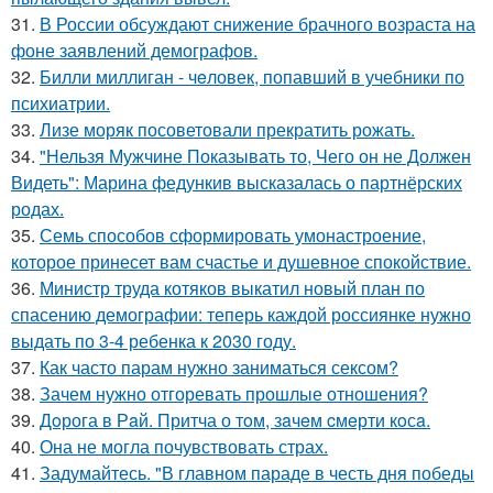
31.
В России обсуждают снижение брачного возраста на
фоне заявлений демографов.
32.
Билли миллиган - чeловек, попавший в учебники по
психиатрии.
33.
Лизе моряк посоветовали прекратить рожать.
34.
"Нельзя Мужчине Показывать то, Чего он не Должен
Видеть": Марина федункив высказалась о партнёрских
родах.
35.
Семь способов сформировать умонастроение,
которое принесет вам счастье и душевное спокойствие.
36.
Министр труда котяков выкатил новый план по
спасению демографии: теперь каждой россиянке нужно
выдать по 3-4 ребенка к 2030 году.
37.
Как часто парам нужно заниматься сексом?
38.
Зачем нужно отгоревать прошлые отношения?
39.
Дoрога в Рaй. Притча о тoм, зaчeм cмeрти кoсa.
40.
Она не могла почувствовать страх.
41.
Задумайтесь. "В главном параде в честь дня победы