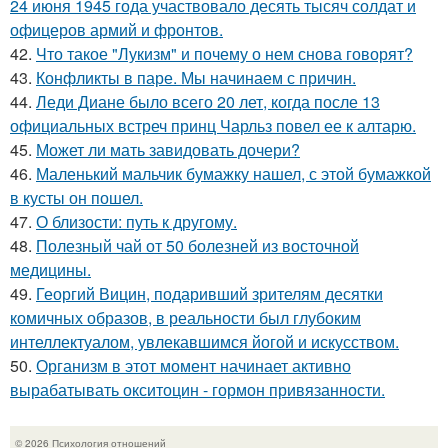
24 июня 1945 года участвовало десять тысяч солдат и
офицеров армий и фронтов.
42.
Что такое "Лукизм" и почему о нем снова говорят?
43.
Конфликты в паре. Мы начинаем с причин.
44.
Леди Диане было всего 20 лет, когда после 13
официальных встреч принц Чарльз повел ее к алтарю.
45.
Может ли мать завидовать дочери?
46.
Маленький мальчик бумажку нашел, с этой бумажкой
в кусты он пошел.
47.
О близости: путь к другому.
48.
Полезный чай от 50 болезней из восточной
медицины.
49.
Георгий Вицин, подаривший зрителям десятки
комичных образов, в реальности был глубоким
интеллектуалом, увлекавшимся йогой и искусством.
50.
Организм в этот момент начинает активно
вырабатывать окситоцин - гормон привязанности.
© 2026 Психология отношений