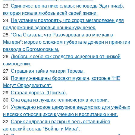
23.
Одиночество на пике славы: исповедь Эдит пиаф,
которая искала любовь всей своей жизни.
24.
Не устанем повторять, что спорт мегаполезен для
поддержания здоровья наших кукушечек.
25.
"Она Сказала, что Разочарована во мне как в
Матери": мороз о сложном пубертате дочери и принятии
развода с Богомоловым.
26.
Любовь к себе как средство исцеления от низкой
самооценки.
27.
Страшная тайна матери Терезы.
28.
Почему женщины бросают мужчин, которые "НЕ
Могут Определиться".
29.
Старая дорога. (Притча).
30.
Она одна из лучших теннисисток в истории.
31.
Учреждено новое цензурное ведомство для учебных
и всяких относящихся к учению и воспитанию книг.
32.
Сарик андреасян раскрыл весь оставшийся
актерский состав "Войны и Мира".