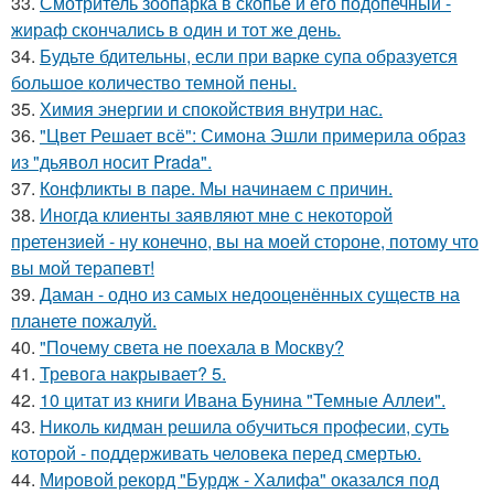
33.
Смотритель зоопарка в скопье и его подопечный -
жираф скончались в один и тот же день.
34.
Будьте бдительны, если при варке супа образуется
большое количество темной пены.
35.
Химия энергии и спокойствия внутри нас.
36.
"Цвет Решает всё": Симона Эшли примерила образ
из "дьявол носит Prada".
37.
Конфликты в паре. Мы начинаем с причин.
38.
Иногда клиенты заявляют мне с некоторой
претензией - ну конечно, вы на моей стороне, потому что
вы мой терапевт!
39.
Даман - одно из самых недооценённых существ на
планете пожалуй.
40.
"Почему света не поехала в Москву?
41.
Тревога накрывает? 5.
42.
10 цитат из книги Ивана Бунина "Темные Аллеи".
43.
Николь кидман решила обучиться професии, суть
которой - поддерживать человека перед смертью.
44.
Мировой рекорд "Бурдж - Халифа" оказался под