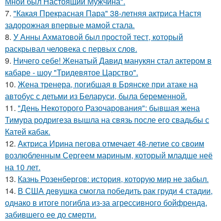
Мной был Настоящий Мужчина".
7.
"Какая Прекрасная Пара" 38-летняя актриса Настя
задорожная впервые мамой стала.
8.
У Анны Ахматовой был простой тест, который
раскрывал человека с первых слов.
9.
Ничего себе! Женатый Давид манукян стал актером в
кабаре - шоу "Тридевятое Царство".
10.
Жена тренера, погибшая в Брянске при атаке на
автобус с детьми из Беларуси, была беременной.
11.
"День Некоторого Разочарования": бывшая жена
Тимура родригеза вышла на связь после его свадьбы с
Катей кабак.
12.
Актриса Ирина пегова отмечает 48-летие со своим
возлюбленным Сергеем мариным, который младше неё
на 10 лет.
13.
Казнь Розенбергов: история, которую мир не забыл.
14.
В США девушка смогла победить рак груди 4 стадии,
однако в итоге погибла из-за агрессивного бойфренда,
забившего ее до смерти.