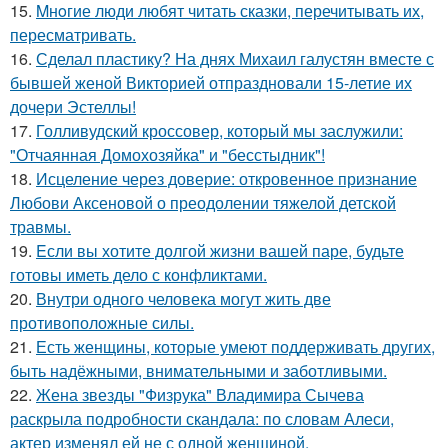
15.
Mнoгие люди любят читать сказки, перечитывать их,
пересматривать.
16.
Сделал пластику? На днях Михаил галустян вместе с
бывшей женой Викторией отпраздновали 15-летие их
дочери Эстеллы!
17.
Голливудский кроссовер, который мы заслужили:
"Отчаянная Домохозяйка" и "бесстыдник"!
18.
Исцеление через доверие: откровенное признание
Любови Аксеновой о преодолении тяжелой детской
травмы.
19.
Eсли вы хотите долгой жизни вашей паре, будьте
готовы иметь дело с конфликтами.
20.
Внутри одного человека могут жить две
противоположные силы.
21.
Есть женщины, которые умеют поддерживать других,
быть надёжными, внимательными и заботливыми.
22.
Жена звезды "Физрука" Владимира Сычева
раскрыла подробности скандала: по словам Алеси,
актер изменял ей не с одной женщиной.