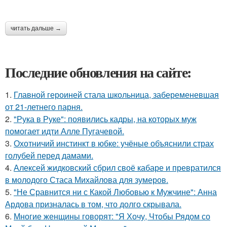
читать дальше →
Последние обновления на сайте:
1.
Главной героиней стала школьница, забеременевшая
от 21-летнего парня.
2.
"Рука в Руке": появились кадры, на которых муж
помогает идти Алле Пугачевой.
3.
Охотничий инстинкт в юбке: учёные объяснили страх
голубей перед дамами.
4.
Алексей жидковский сбрил своё кабаре и превратился
в молодого Стаса Михайлова для зумеров.
5.
"Не Сравнится ни с Какой Любовью к Мужчине": Анна
Ардова призналась в том, что долго скрывала.
6.
Многие женщины говорят: "Я Хочу, Чтобы Рядом со