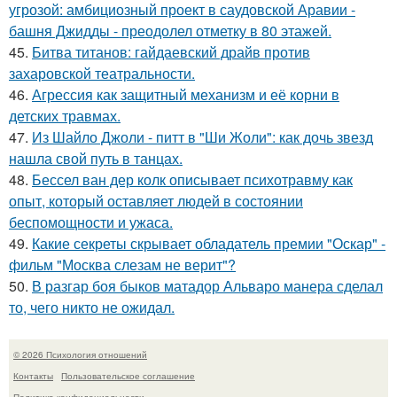
угрозой: амбициозный проект в саудовской Аравии -
башня Джидды - преодолел отметку в 80 этажей.
45.
Битва титанов: гайдаевский драйв против
захаровской театральности.
46.
Агрессия как защитный механизм и её корни в
детских травмах.
47.
Из Шайло Джоли - питт в "Ши Жоли": как дочь звезд
нашла свой путь в танцах.
48.
Бессел ван дер колк описывает психотравму как
опыт, который оставляет людей в состоянии
беспомощности и ужаса.
49.
Какие секреты скрывает обладатель премии "Оскар" -
фильм "Москва слезам не верит"?
50.
В разгар боя быков матадор Альваро манера сделал
то, чего никто не ожидал.
© 2026 Психология отношений
Контакты
Пользовательское соглашение