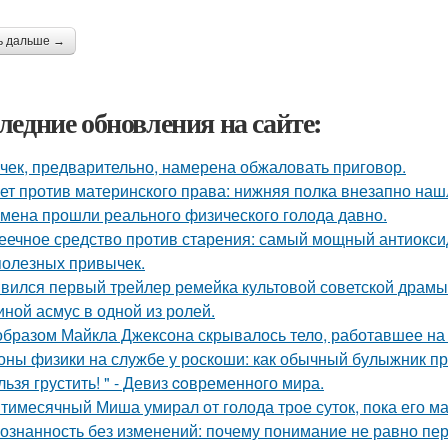
ь дальше →
ледние обновления на сайте:
чек, предварительно, намерена обжаловать приговор.
ет против материнского права: нижняя полка внезапно наш
мена прошли реального физического голода давно.
еечное средство против старения: самый мощный антиоксид
полезных привычек.
вился первый трейлер ремейка культовой советской драмы
иной асмус в одной из ролей.
образом Майкла Джексона скрывалось тело, работавшее на 
оны физики на службе у роскоши: как обычный булыжник пр
льзя грустить! " - Девиз coвременного мира.
тимесячный Миша умирал от голода трое суток, пока его ма
ознанность без изменений: почему понимание не равно пе