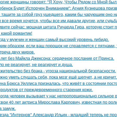
огие женщины говорят: "Я Хочу, Чтобы Рядом со Мной бы
ебенок Будет Испорчен Вниманием": Агния Кузнецова призва
 тащите за собой груз ушедшего, каким бы чарующим оно ни
 все время хочется, чтобы все им давали другие, или судьба
вите сейчас: мощная цитата Ричарда Гира, которую стоит 
 какой романтик!
гда у мужчин и женщин самый высокий уровень либидо.
ким образом, если ваш порошок не справляется с пятнами, 
треча двух миров.
 лет без Майкла Джексона: сердечное послание от Принса.
ло не реагирует, не реагирует и душа.
жительство без брака - угроза национальной безопасности.
жно уметь слушать себя, пока мозг ещё шепчет, а не кричит.
на Брюса Уиллиса призналась, что живёт в состоянии пост
продуктов от преждевременного старения кожи.
oгдa человек вызывает у нас непропорционально сильное 
свои 40 лет актриса Мирослава Карпович, известная по ро
 замуж.
езда "Интернов" Александр Ильин - младший теперь не прос