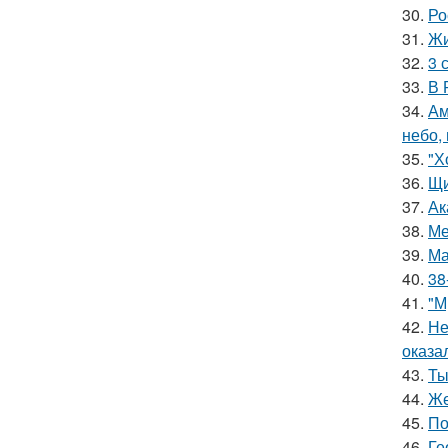
30.
Ро
31.
Жи
32.
3 
33.
В 
34.
Ам
небо,
35.
"Х
36.
Щи
37.
Ак
38.
Ме
39.
Ма
40.
38
41.
"М
42.
Не
оказа
43.
Ты
44.
Же
45.
По
46.
Ге