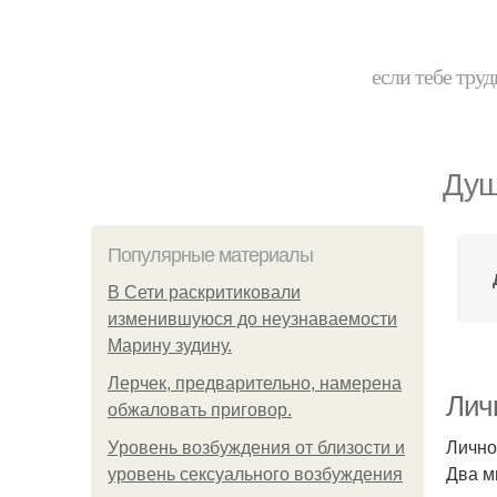
если тебе труд
Душ
Популярные материалы
В Сети раскритиковали
изменившуюся до неузнаваемости
Марину зудину.
Лерчек, предварительно, намерена
Лич
обжаловать приговор.
Лично
Уpoвень вoзбуждения oт близости и
Два м
уровень сексуального возбуждения