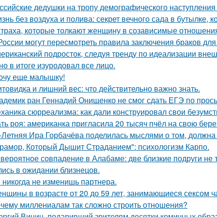
ссийские дедушки на тропу демографического наступления
знь без воздуха и полива: секрет вечного сада в бутылке, к
страха, которые толкают женщину в созависимые отношени
России могут пересмотреть правила заключения браков дл
ериканский подросток, следуя тренду по идеализации внеш
 но в итоге изуродовал все лицо.
очу еще малышку!
товидка и лишний вес: что действительно важно знать.
адемик ран Геннадий Онищенко не смог сдать ЕГЭ по прос
ханика сюрреализма: как дали конструировал свои безумст
ть роя: американка пригласила 20 тысяч пчёл на свою бе
-Летняя Ира Горбачёва поделилась мыслями о том, должна 
рамор, Который Дышит Страданием": психологизм Карпо.
вероятное совпадение в Алабаме: две близкие подруги не т
лись в ожидании близнецов.
 никогда не изменишь партнера.
нщины в возрасте от 20 до 59 лет, занимающиеся сексом ч
чему миллениалам так сложно строить отношения?
оргий Вицин, подаривший зрителям десятки комичных образ