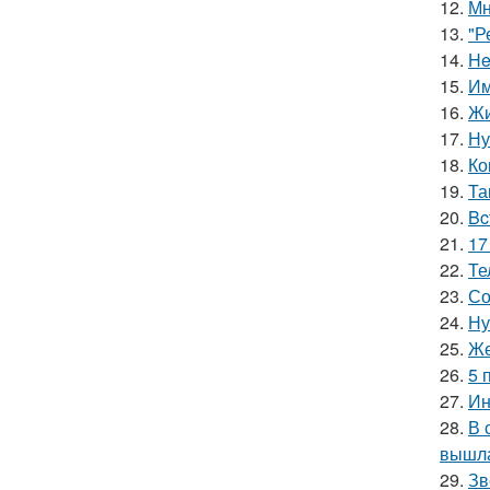
12.
Мн
13.
"Р
14.
He
15.
Им
16.
Жи
17.
Ну
18.
Ко
19.
Та
20.
Bc
21.
17
22.
Те
23.
Со
24.
Ну
25.
Же
26.
5 
27.
Ин
28.
В 
вышла
29.
Зв