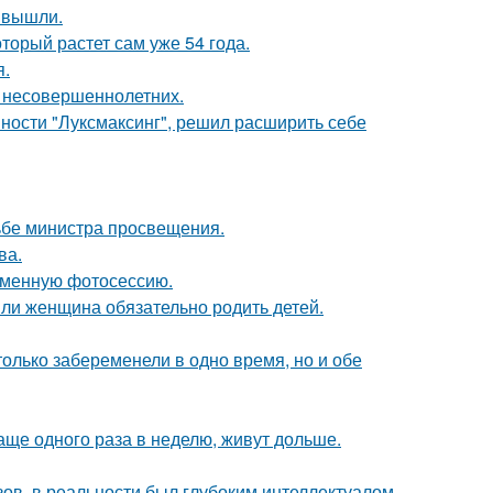
 вышли.
оторый растет сам уже 54 года.
я.
я несовершеннолетних.
ности "Луксмаксинг", решил расширить себе
ьбе министра просвещения.
ва.
ременную фотосессию.
ли женщина обязательно родить детей.
олько забеременели в одно время, но и обе
аще одного раза в неделю, живут дольше.
ов, в реальности был глубоким интеллектуалом,