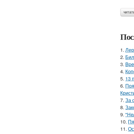
читат
Пос
1.
Лер
2.
Бил
3.
Bpe
4.
Коп
5.
13 
6.
Поя
Крист
7.
За 
8.
Зак
9.
"Не
10.
Пя
11.
Ос