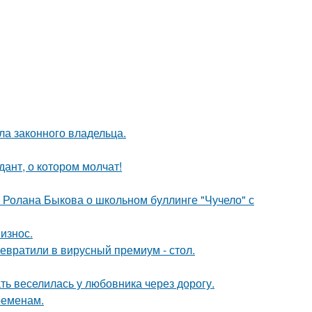
ла законного владельца.
ант, о котором молчат!
 Ролана Быкова о школьном буллинге "Чучело" с
износ.
евратили в вирусный премиум - стол.
ть веселилась у любовника через дорогу.
ременам.