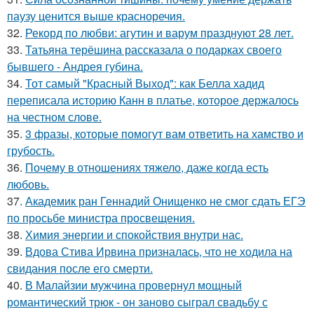
паузу ценится выше красноречия.
32.
Рекорд по любви: агутин и варум празднуют 28 лет.
33.
Татьяна терёшина рассказала о подарках своего
бывшего - Андрея губина.
34.
Тот самый "Красный Выход": как Белла хадид
переписала историю Канн в платье, которое держалось
на честном слове.
35.
3 фразы, которые помогут вам ответить на хамство и
грубость.
36.
Почему в отношениях тяжело, даже когда есть
любовь.
37.
Академик ран Геннадий Онищенко не смог сдать ЕГЭ
по просьбе министра просвещения.
38.
Химия энергии и спокойствия внутри нас.
39.
Вдова Стива Ирвина призналась, что не ходила на
свидания после его смерти.
40.
В Малайзии мужчина провернул мощный
романтический трюк - он заново сыграл свадьбу с