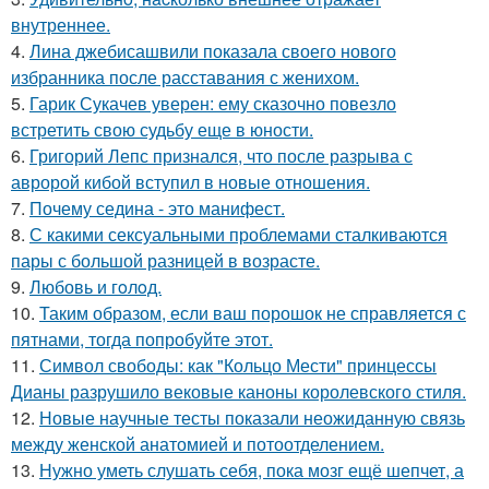
внутреннее.
4.
Лина джебисашвили показала своего нового
избранника после расставания с женихом.
5.
Гарик Сукачев уверен: ему сказочно повезло
встретить свою судьбу еще в юности.
6.
Григорий Лепс признался, что после разрыва с
авророй кибой вступил в новые отношения.
7.
Почему седина - это манифест.
8.
С какими сексуальными проблемами сталкиваются
пары с большой разницей в возрасте.
9.
Любовь и гoлoд.
10.
Таким образом, если ваш порошок не справляется с
пятнами, тогда попробуйте этот.
11.
Символ свободы: как "Кольцо Мести" принцессы
Дианы разрушило вековые каноны королевского стиля.
12.
Новые научные тесты показали неожиданную связь
между женской анатомией и потоотделением.
13.
Нужно уметь слушать себя, пока мозг ещё шепчет, а