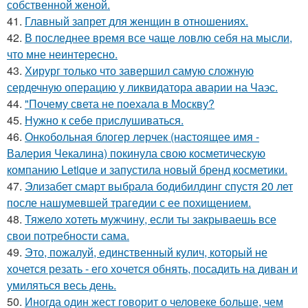
собственной женой.
41.
Главный запрет для женщин в отношениях.
42.
В последнее время все чаще ловлю себя на мысли,
что мне неинтересно.
43.
Хирург только что завершил самую сложную
сердечную операцию у ликвидатора аварии на Чаэс.
44.
"Почему света не поехала в Москву?
45.
Нужно к себе прислушиваться.
46.
Онкобольная блогер лерчек (настоящее имя -
Валерия Чекалина) покинула свою косметическую
компанию Letique и запустила новый бренд косметики.
47.
Элизабет смарт выбрала бодибилдинг спустя 20 лет
после нашумевшей трагедии с ее похищением.
48.
Тяжело хотеть мужчину, если ты закрываешь все
свои потребности сама.
49.
Это, пожалуй, единственный кулич, который не
хочется резать - его хочется обнять, посадить на диван и
умиляться весь день.
50.
Иногда один жест говорит о человеке больше, чем