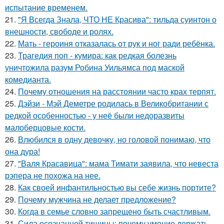
испытание временем.
21.
"Я Всегда Знала, ЧТО НЕ Красива": тильда суинтон о
внешности, свободе и ролях.
22.
Мать - героиня отказалась от рук и ног ради ребёнка.
23.
Трагедия поп - кумира: как редкая болезнь
уничтожила разум Робина Уильямса под маской
комедианта.
24.
Почему отношения на расстоянии часто крах терпят.
25.
Дэйзи - Мэй Деметре родилась в Великобритании с
редкой особенностью - у неё были недоразвиты
малоберцовые кости.
26.
Влюбился в одну девочку, но головой понимаю, что
она дура!
27.
"Валя Красавица": мама Тимати заявила, что невеста
рэпера не похожа на нее.
28.
Как своей инфантильностью вы себе жизнь портите?
29.
Почему мужчина не делает предложение?
30.
Когда в семье словно запрещено быть счастливым.
31.
Сила осознанной тишины: почему умение держать