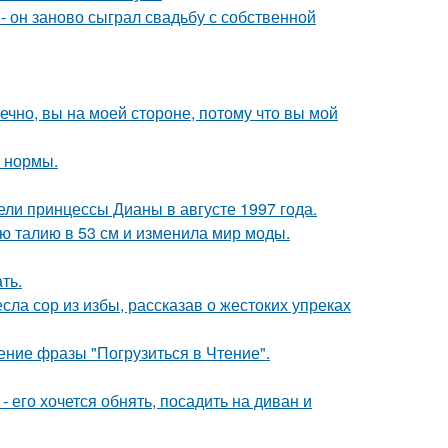
 он заново сыграл свадьбу с собственной
ечно, вы на моей стороне, потому что вы мой
о нормы.
ели принцессы Дианы в августе 1997 года.
ю талию в 53 см и изменила мир моды.
ть.
ла сор из избы, рассказав о жестоких упреках
ние фразы "Погрузиться в Чтение".
- его хочется обнять, посадить на диван и