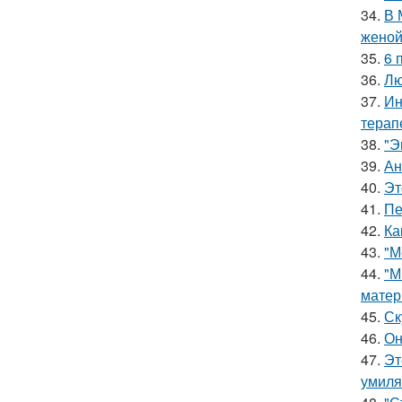
34.
В 
женой
35.
6 
36.
Лю
37.
Ин
терап
38.
"Э
39.
Ан
40.
Эт
41.
Пе
42.
Ка
43.
"М
44.
"М
матер
45.
Ск
46.
Он
47.
Эт
умиля