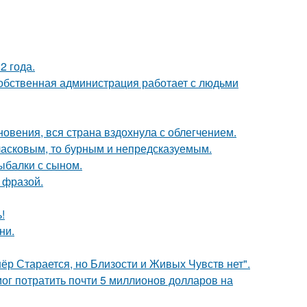
2 года.
собственная администрация работает с людьми
овения, вся страна вздохнула с облегчением.
ласковым, то бурным и непредсказуемым.
ыбалки с сыном.
 фразой.
!
ни.
ёр Старается, но Близости и Живых Чувств нет".
г потратить почти 5 миллионов долларов на