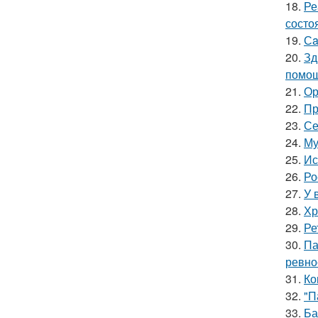
18.
Ре
состо
19.
Сa
20.
Зд
помощ
21.
Ор
22.
Пр
23.
Се
24.
Му
25.
Ис
26.
Ро
27.
У 
28.
Хр
29.
Ре
30.
Па
ревно
31.
Ко
32.
"П
33.
Ба