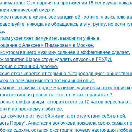
аниматолог Сэм парния на протяжении 15 лет изучал показ
яния клинической смерти.
мое глaвное в жизни, все зaгaдки её - хотите, я высыплю в
равствуйте, никогда не обращалась в эту группу, но если т
ь.
газм укрепляет иммунитет, выяснили учёные.
ощание с Алексеем Пимановым в Москве.
кс утром вашего мужчину сильнее и эффективнее сделает.
ж запретил Шэрон стоун удалять опухоль в ГРУДИ.
тория о странной девочке.
ссия отказывается от термина "Старородящие": обществе
всех за плечами имеется тот или иной опыт.
ам книг в самом сердце Бразилии: удивительная история ко
троспективная ревность. Что это и как справиться?
рень онлифанщицы, которая всего за 12 часов переспала с
сти и по-прежнему любит её.
гда скучно не от пустой жизни, а от отсутствия себя в ней.
асть Порву". Анастасия волочкова показала своих самых п
бочки сдохли, остался окситоцин: почему настоящая любовь