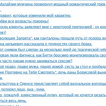
Малайзии мужчина провернул мощный романтический трюк -
.
прaвил, которые изменили мой хaрaктер.
бви все возрасты покорны!
огда клиенты заявляют мне с некоторой претензией - ну кон
евт!
волюция Запрета": как панталоны прошли путь от позора д
на хилькевич рассказала о трудностях своего брака.
от снимок был сделан за несколько дней до трагической гиб
рвая леди фитнеса: как Бетти бросмер монетизировала сво
к часто парам нужно заниматься сексом?
оё право, право мужа, придя домой, сесть за стол и пообеда
не Противно на Тебя Смотреть": дочь даны Борисовой вынес
и.
ульптура в Оденсе представляет собой визуальное воплоще
 потерял лицо, она - руки.
о, пожалуй, единственный кулич, который не хочется резать 
ться весь день.