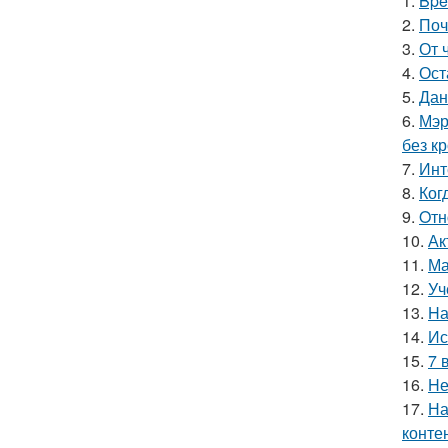
1.
Bpe
2.
Поч
3.
От 
4.
Ост
5.
Дан
6.
Мэр
без кр
7.
Инт
8.
Ког
9.
Oтн
10.
Ак
11.
Ма
12.
Уч
13.
Hа
14.
Ис
15.
7 
16.
Hе
17.
На
конте