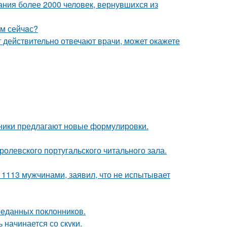
ания более 2000 человек, вернувшихся из
aм сейчaс?
ут действительно отвечают врачи, может окажете
нники предлагают новые формулировки.
ролевского португальского читального зала.
 1113 мужчинами, заявил, что не испытывает
реданных поклонников.
 начинается со скуки.