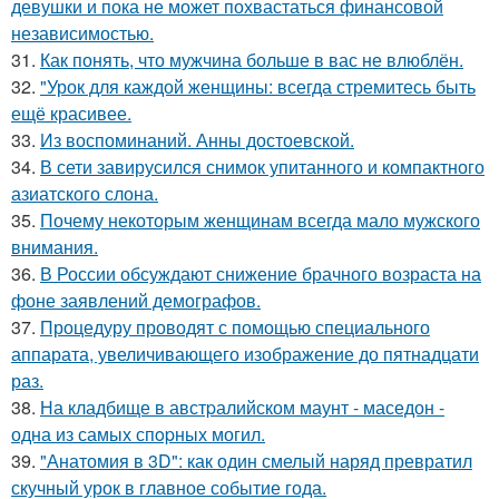
девушки и пока не может похвастаться финансовой
независимостью.
31.
Как понять, что мужчина больше в вас не влюблён.
32.
"Урок для каждой женщины: всегда стремитесь быть
ещё красивее.
33.
Из воспоминаний. Анны достоевской.
34.
В сети завирусился снимок упитанного и компактного
азиатского слона.
35.
Почему некоторым женщинам всегда мало мужского
внимания.
36.
В России обсуждают снижение брачного возраста на
фоне заявлений демографов.
37.
Процедуру проводят с помощью специального
аппарата, увеличивающего изображение до пятнадцати
раз.
38.
На кладбище в австpалийском маунт - маседон -
одна из самых спopных могил.
39.
"Анатомия в 3D": как один смелый наряд превратил
скучный урок в главное событие года.