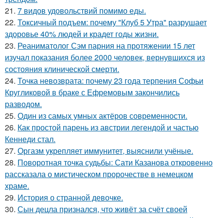
21.
7 видов удовольствий помимо еды.
22.
Токсичный подъем: почему "Клуб 5 Утра" разрушает
здоровье 40% людей и крадет годы жизни.
23.
Реаниматолог Сэм парния на протяжении 15 лет
изучал показания более 2000 человек, вернувшихся из
состояния клинической смерти.
24.
Точка невозврата: почему 23 года терпения Софьи
Кругликовой в браке с Ефремовым закончились
разводом.
25.
Один из самых умных актёров современности.
26.
Как простой парень из австрии легендой и частью
Кеннеди стал.
27.
Оргазм укрепляет иммунитет, выяснили учёные.
28.
Поворотная точка судьбы: Сати Казанова откровенно
рассказала о мистическом пророчестве в немецком
храме.
29.
История о странной девочке.
30.
Сын децла признался, что живёт за счёт своей