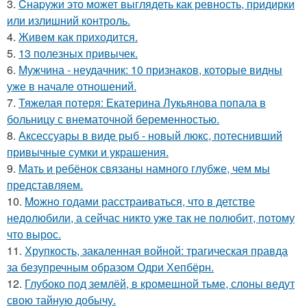
3.
Cнаpужи это может выглядеть как ревность, придирки
или излишний контроль.
4.
Живeм как приходится.
5.
13 полезных привычек.
6.
Мужчина - неудачник: 10 признаков, которые видны
уже в начале отношений.
7.
Тяжелая потеря: Екатерина Лукьянова попала в
больницу с внематочной беременностью.
8.
Аксессуары в виде рыб - новый люкс, потеснивший
привычные сумки и украшения.
9.
Мать и ребёнок связаны намного глубже, чем мы
представляем.
10.
Moжнo годами расстраиваться, что в детстве
недолюбили, а сейчас никто уже так не полюбит, потому
что вырос.
11.
Хрупкость, закаленная войной: трагическая правда
за безупречным образом Одри Хепбёрн.
12.
Глубоко под землёй, в кромешной тьме, слоны ведут
свою тайную добычу.