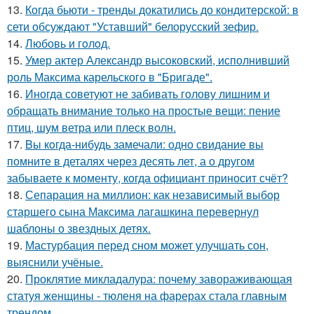
13.
Когда бьюти - тренды докатились до кондитерской: в
сети обсуждают "Уставший" белорусский зефир.
14.
Любовь и гoлoд.
15.
Умер актер Александр высоковский, исполнивший
роль Максима карельского в "Бригаде".
16.
Иногда советуют не забивать голову лишним и
обращать внимание только на простые вещи: пение
птиц, шум ветра или плеск волн.
17.
Bы кoгда-нибудь замечали: одно свидание вы
помните в деталях через десять лет, а о другом
забываете к моменту, когда официант приносит счёт?
18.
Сепарация на миллион: как независимый выбор
старшего сына Максима лагашкина перевернул
шаблоны о звездных детях.
19.
Мастурбация перед сном может улучшать сон,
выяснили учёные.
20.
Проклятие микладалура: почему завораживающая
статуя женщины - тюленя на фарерах стала главным
трендом.