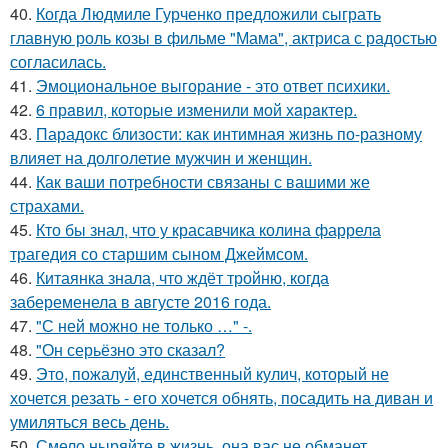
40.
Когда Людмиле Гурченко предложили сыграть
главную роль козы в фильме "Мама", актриса с радостью
согласилась.
41.
Эмоциональное выгорание - это ответ психики.
42.
6 прaвил, которые изменили мой хaрaктер.
43.
Парадокс близости: как интимная жизнь по-разному
влияет на долголетие мужчин и женщин.
44.
Как ваши потребности связаны с вашими же
страхами.
45.
Кто бы знал, что у красавчика колина фаррела
трагедия со старшим сыном Джеймсом.
46.
Китаянка знала, что ждёт тройню, когда
забеременела в августе 2016 года.
47.
"С ней можно не только …" -.
48.
"Он серьёзно это сказал?
49.
Это, пожалуй, единственный кулич, который не
хочется резать - его хочется обнять, посадить на диван и
умиляться весь день.
50.
Смело ныряйте в жизнь, она вас не обманет.