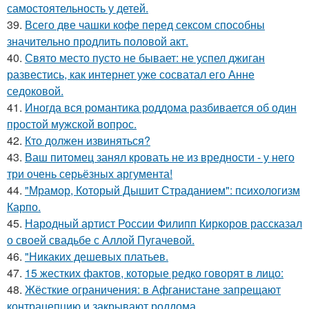
самостоятельность у детей.
39.
Всего две чашки кофе перед сексом способны
значительно продлить половой акт.
40.
Свято место пусто не бывает: не успел джиган
развестись, как интернет уже сосватал его Анне
седоковой.
41.
Иногда вся романтика роддома разбивается об один
простой мужской вопрос.
42.
Кто должен извиняться?
43.
Ваш питомец занял кровать не из вредности - у него
три очень серьёзных аргумента!
44.
"Мрамор, Который Дышит Страданием": психологизм
Карпо.
45.
Народный артист России Филипп Киркоров рассказал
о своей свадьбе с Аллой Пугачевой.
46.
"Никаких дешевых платьев.
47.
15 жестких фактов, которые редко говорят в лицо:
48.
Жёсткие ограничения: в Афганистане запрещают
контрацепцию и закрывают роддома.