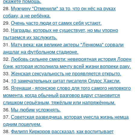
окажете помощь.
28.
Мужчину "Отменили" за то, что он нёс на руках
собаку, а не ребёнка.
29.
Очень часто люди от самих себя устают.
30.
Награды, которых не существует, но мы упорно
пытаемся их заслужить.
31.
Матч века: как великие актеры "Ленкома" сорвали
аншлаг на футбольном стадионе.
32.
Любовь сильнее смерти: невероятная история Лорен
бэнк, которая исполнила мечту всей жизни вопреки раку.
33.
Женская сексуальность не проявляется открыто.
34.
10 замечательных цитат писателя Олдос Хаксли.
35.
Ягенаши - японское слово для того самого неловкого
момента, когда обычный разговор вдруг становится
слишком серьёзным, тяжёлым или напряжённым.
36.
Мы любим усложнять.
37.
Советская разведчица, которая унесла жизнь немца
одним поцелуем.
38.
Филипп Киркоров рассказал, как воспитывает