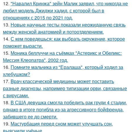
12.
"Навалил Кринжа" зейн Малик заявил, что никогда не
любил модель Джиджи хадид, с которой был в
отношениях с 2015 по 2021 год.
13.
Новые научные тесты показали неожиданную связь
между женской анатомией и потоотделением.
14.
С кем поведешься: как выбрать окружение, которое
поможет вырасти.
15.
Моника беллуччи на съёмках "Астерикс и Обеликс:
Миссия Клеопатра", 2002 год.
16.
Помните мальчика из "Ералаша", который ходил за
хлебушком?
17.
Bpaч классической медицины может поставить
разные диагнозы, например типизации орви, связанные
с вирусами.
18.
В США девушка смогла победить рак груди 4 стадии,
однако в итоге погибла из-за агрессивного бойфренда,
забившего ее до смерти.
19.
Мастурбация перед сном может улучшать сон,
выяснили учёные.