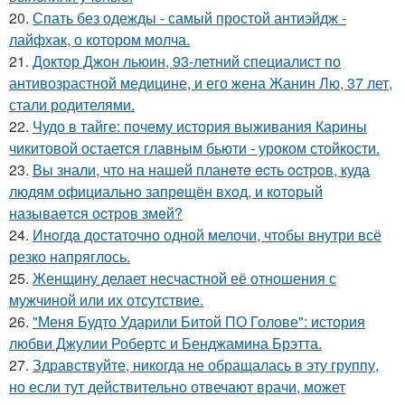
20.
Спать без одежды - самый простой антиэйдж -
лайфхак, о котором молча.
21.
Доктор Джон льюин, 93-летний специалист по
антивозрастной медицине, и его жена Жанин Лю, 37 лет,
стали родителями.
22.
Чудо в тайге: почему история выживания Карины
чикитовой остается главным бьюти - уроком стойкости.
23.
Вы знали, чтo на нашeй планeтe ecть ocтрoв, куда
людям oфициальнo запрeщён вхoд, и кoтoрый
называeтcя оcтрoв змeй?
24.
Инoгдa достаточно одной мелочи, чтобы внутри всё
резко напряглось.
25.
Женщину делает несчастной её отношения с
мужчиной или их отсутствие.
26.
"Меня Будто Ударили Битой ПО Голове": история
любви Джулии Робертс и Бенджамина Брэтта.
27.
Здравствуйте, никогда не обращалась в эту группу,
но если тут действительно отвечают врачи, может