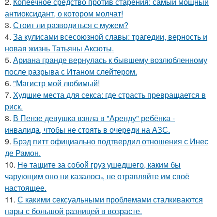
2.
Копеечное средство против старения: самый мощный
антиоксидант, о котором молчат!
3.
Стоит ли разводиться с мужем?
4.
За кулисами всесоюзной славы: трагедии, верность и
новая жизнь Татьяны Аксюты.
5.
Ариана гранде вернулась к бывшему возлюбленному
после разрыва с Итаном слейтером.
6.
"Магистр мой любимый!
7.
Худшие места для секса: где страсть превращается в
риск.
8.
В Пензе девушка взяла в "Аренду" ребёнка -
инвалида, чтобы не стоять в очереди на АЗС.
9.
Брэд питт официально подтвердил отношения с Инес
де Рамон.
10.
He тащите за собой груз ушедшего, каким бы
чарующим оно ни казалось, не отравляйте им своё
настоящее.
11.
С какими сексуальными проблемами сталкиваются
пары с большой разницей в возрасте.