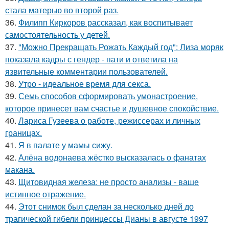
стала матерью во второй раз.
36.
Филипп Киркоров рассказал, как воспитывает
самостоятельность у детей.
37.
"Можно Прекращать Рожать Каждый год": Лиза моряк
показала кадры с гендер - пати и ответила на
язвительные комментарии пользователей.
38.
Утро - идеальное время для секса.
39.
Семь способов сформировать умонастроение,
которое принесет вам счастье и душевное спокойствие.
40.
Лариса Гузеева о работе, режиссерах и личных
границах.
41.
Я в палате у мамы сижу.
42.
Алёна водонаева жёстко высказалась о фанатах
макана.
43.
Щитовидная железа: не просто анализы - ваше
истинное отражение.
44.
Этот снимок был сделан за несколько дней до
трагической гибели принцессы Дианы в августе 1997