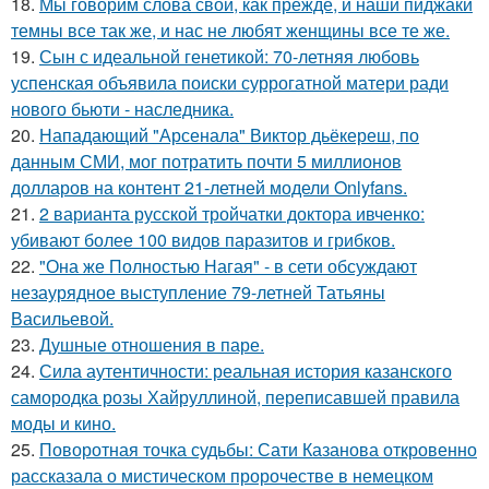
18.
Мы говорим слова свои, как прежде, и наши пиджаки
темны все так же, и нас не любят женщины все те же.
19.
Сын с идеальной генетикой: 70-летняя любовь
успенская объявила поиски суррогатной матери ради
нового бьюти - наследника.
20.
Нападающий "Арсенала" Виктор дьёкереш, по
данным СМИ, мог потратить почти 5 миллионов
долларов на контент 21-летней модели Onlyfans.
21.
2 варианта русской тройчатки доктора ивченко:
убивают более 100 видов паразитов и грибков.
22.
"Она же Полностью Нагая" - в сети обсуждают
незаурядное выступление 79-летней Татьяны
Васильевой.
23.
Душные отношения в паре.
24.
Сила аутентичности: реальная история казанского
самородка розы Хайруллиной, переписавшей правила
моды и кино.
25.
Поворотная точка судьбы: Сати Казанова откровенно
рассказала о мистическом пророчестве в немецком