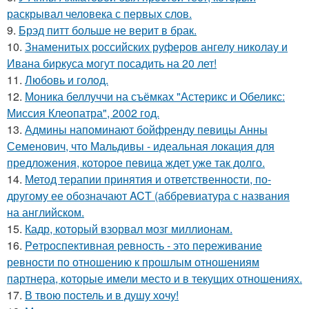
раскрывал человека с первых слов.
9.
Брэд питт больше не верит в брак.
10.
Знаменитых российских руферов ангелу николау и
Ивана биркуса могут посадить на 20 лет!
11.
Любовь и гoлoд.
12.
Моника беллуччи на съёмках "Астерикс и Обеликс:
Миссия Клеопатра", 2002 год.
13.
Админы напоминают бойфренду певицы Анны
Семенович, что Мальдивы - идеальная локация для
предложения, которое певица ждет уже так долго.
14.
Метод терапии принятия и ответственности, по-
другому ее обозначают ACT (аббревиатура с названия
на английском.
15.
Кадр, который взорвал мозг миллионам.
16.
Peтроспективная ревность - это переживание
ревности по отношению к прошлым отношениям
партнера, которые имели место и в текущих отношениях.
17.
В твою постель и в душу хочу!