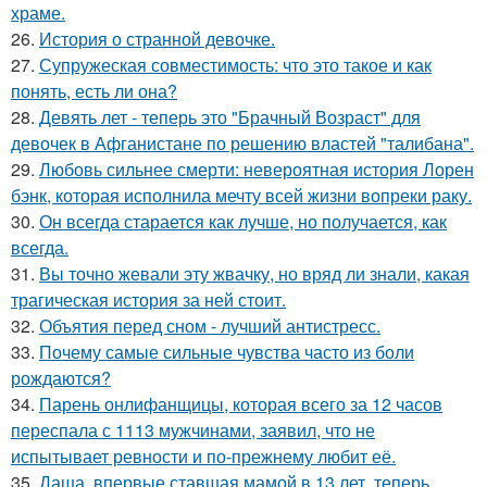
храме.
26.
История о странной девочке.
27.
Супружеская совместимость: что это такое и как
понять, есть ли она?
28.
Девять лет - теперь это "Брачный Возраст" для
девочек в Афганистане по решению властей "талибана".
29.
Любовь сильнее смерти: невероятная история Лорен
бэнк, которая исполнила мечту всей жизни вопреки раку.
30.
Он всегда старается как лучше, но получается, как
всегда.
31.
Вы точно жевали эту жвачку, но вряд ли знали, какая
трагическая история за ней стоит.
32.
Объятия перед сном - лучший антистресс.
33.
Почему самые сильные чувства часто из боли
рождаются?
34.
Парень онлифанщицы, которая всего за 12 часов
переспала с 1113 мужчинами, заявил, что не
испытывает ревности и по-прежнему любит её.
35.
Даша, впервые ставшая мамой в 13 лет, теперь