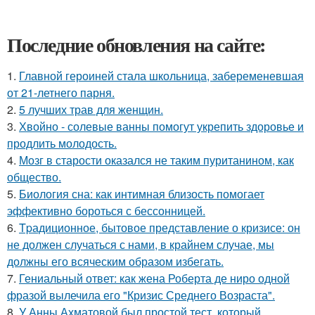
Последние обновления на сайте:
1.
Главной героиней стала школьница, забеременевшая
от 21-летнего парня.
2.
5 лучших трав для женщин.
3.
Хвойно - солевые ванны помогут укрепить здоровье и
продлить молодость.
4.
Мозг в старости оказался не таким пуританином, как
общество.
5.
Биология сна: как интимная близость помогает
эффективно бороться с бессонницей.
6.
Tpадиционное, бытовое представление о кризисе: он
не должен случаться с нами, в крайнем случае, мы
должны его всяческим образом избегать.
7.
Гениальный ответ: как жена Роберта де ниро одной
фразой вылечила его "Кризис Среднего Возраста".
8.
У Анны Ахматовой был простой тест, который