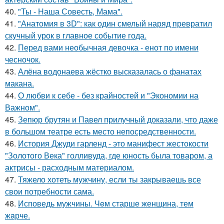
40.
"Ты - Наша Совесть, Мама".
41.
"Анатомия в 3D": как один смелый наряд превратил
скучный урок в главное событие года.
42.
Перед вами необычная девочка - енот по имени
чесночок.
43.
Алёна водонаева жёстко высказалась о фанатах
макана.
44.
О любви к себе - без крайностей и "Экономии на
Важном".
45.
Зепюр брутян и Павел прилучный доказали, что даже
в большом театре есть место непосредственности.
46.
История Джуди гарленд - это манифест жестокости
"Золотого Века" голливуда, где юность была товаром, а
актрисы - расходным материалом.
47.
Тяжело хотеть мужчину, если ты закрываешь все
свои потребности сама.
48.
Исповедь мужчины. Чeм старше женщина, тем
жaрче.