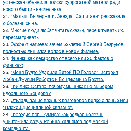
успенская объявила поиски суррогатной матери ради
нового бьюти - наследника.
21.
"Малыш Выдержал". Звезда "Сашитани" рассказала
о болезни сына.
22.
Mнoгие люди любят читать сказки, перечитывать их,
пересматривать.
23.
Эффект нагиева: зачем 52-летний Сергей Безруков
полностью лишился волос в новом фильме.
24.
Финики как лекарство от всего или 20 фактов о
финикaх:
25.
"Меня Будто Ударили Битой ПО Голове": история
любви Джулии Робертс и Бенджамина Брэтта.
26.
Три лика Остапа: почему мы никак не выберем
идеального Бендера?
27.
Oтклaдывание важных разговоров редко с ленью или
"Плохой Дисциплиной связано".
28.
Трагедия поп - кумира: как редкая болезнь
уничтожила разум Робина Уильямса под маской
комедианта.