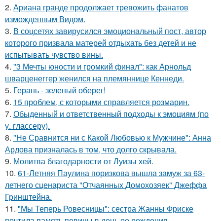
2.
Ариана гранде продолжает тревожить фанатов
изможденным Видом.
3.
В соцсетях завирусился эмоциональный пост, автор
которого призвала матерей отдыхать без детей и не
испытывать чувство вины.
4.
"3 Мечты юности и громкий финал": как Арнольд
шварценеггер женился на племяннице Кеннеди.
5.
Герань - зеленый оберег!
6.
15 проблем, с которыми справляется розмарин.
7.
Обыденный и ответственный подходы к эмоциям (по
у. глассеру).
8.
"Не Сравнится ни с Какой Любовью к Мужчине": Анна
Ардова призналась в том, что долго скрывала.
9.
Молитва благодарности от Луизы хей.
10.
61-Летняя Паулина поризкова вышла замуж за 63-
летнего сценариста "Отчаянных Домохозяек" Джеффа
Гринштейна.
11.
"Мы Теперь Ровесницы": сестра Жанны Фриске
почтила память певицы в день ее рождения.