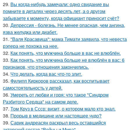
29.
Вы когда-нибудь замечали: одно свидание вы
помните в деталях через десять лет, а о другом
забываете к моменту, когда официант приносит счёт?
30.
Депрессия - болезнь. Не менее опасная, чем ангина,
язва желудка или диабет.
31.
"Валя Красавица": мама Тимати заявила, что невеста
рэпера не похожа на нее.
32.
Как понять, что мужчина больше в вас не влюблён.
33.
Как понять, что мужчина больше не влюблён в вас: 6
признаков, что отношения закончились.
34.
Что делать, когда вас что-то злит.
35.
Филипп Киркоров рассказал, как воспитывает
самостоятельность у детей.
36.
Умереть от любви и горя: что такое "Синдром
Разбитого Сердца" на самом деле.
37.
Том Круз в Ссср: визит, о котором мало кто знал.
38.
Прорыв в медицине или настоящее чудо?
39.
Сарик андреасян раскрыл весь оставшийся
актерский состав "Войны и Мира".