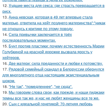
12.
Худшие места для секса: где страсть превращается в
риск.
13.
Анна невская, которая в 49 лет впервые стала
матерью, ответила на хейт позднего материнства":"никак
не отношусь к критике по этому поводу.
14.
Сила привычки заключается в трёх
последовательных моментах.
15.
Бунт против пластики: почему естественность Марии
Голубкиной на красной дорожке вызвала ярость у
хейтеров.
16.
Две матери: сила преданности и любви к потомству.
17.
Рядовой семейный скандал в Белоруссии обернулся
для многодетного отца настоящим экзистенциальным
шоком.
18.
"He так", "помедленнее", "не сюда".
19.
Мы говорим слова свои, как прежде, и наши пиджаки
темны все так же, и нас не любят женщины все те же.
20.
Сын с идеальной генетикой: 70-летняя любовь