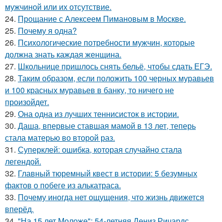
мужчиной или их отсутствие.
24.
Прощание с Алексеем Пимановым в Москве.
25.
Почему я одна?
26.
Психологические потребности мужчин, которые
должна знать каждая женщина.
27.
Школьнице пришлось снять бельё, чтобы сдать ЕГЭ.
28.
Таким образом, если положить 100 черных муравьев
и 100 красных муравьев в банку, то ничего не
произойдет.
29.
Она одна из лучших теннисисток в истории.
30.
Даша, впервые ставшая мамой в 13 лет, теперь
стала матерью во второй раз.
31.
Суперклей: ошибка, которая случайно стала
легендой.
32.
Главный тюремный квест в истории: 5 безумных
фактов о побеге из алькатраса.
33.
Почему иногда нет ощущения, что жизнь движется
вперёд.
34.
"На 15 лет Моложе": 54-летняя Дениз Ричардс