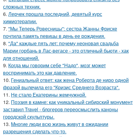
сложных техник.
6.
Лерчек прошла последний, девятый курс
химиотерапии.
7.
"Мы Теперь Ровесницы": сестра Жанны Фриске
почтила память певицы в день ее рождения.
8.
"Да" каждые пять лет: почему неоновая свадьба
Марии горбань в Лас-вегасе - это отличный бьюти - хак
для отношений.
9.
Когда мы говорим себе "Надо", мозг может
воспринимать это как давление.
10.
Гениальный ответ: как жена Роберта де ниро одной
фразой вылечила его "Кризис Среднего Возраста".
11.
Не стало Екатерины жемчужной.
12.
Поэзия в камне: как уникальный сибирский монумент
заставил Travel - блогеров переосмыслить каноны
городской скульптуры.
13.
Mногие люди всю жизнь живут в ожидании
разрешения сделать что-то.