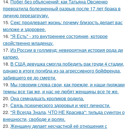
14.
Побег без объяснений: как Татьяна Овсиенко
превратила болезненный разрыв после 17 лет брака в
личную перезагрузку.
15.
Секс продлевает жизнь: почему близость делает вас
моложе и здоровее.
16.
"Я Есть" - этo внутpeннее состояние, которое
свойственно младенцу.
17.
Из России в голливуд: невероятная история рода ди
каприо.
18.
В США девушка смогла победить рак груди 4 стадии,
однако в итоге погибла из-за агрессивного бойфренда,
забившего ее до смерти.
19.
Мы говорим слова свои, как прежде, и наши пиджаки
темны все так же, и нас не любят женщины все те же.
20.
Она семнадцать кроликов родила.
21.
Связь психического здоровья и черт личности.
22.
"Я Всегда Знала, ЧТО НЕ Красива": тильда суинтон о
внешности, свободе и ролях.
23.
Женщину делает несчастной её отношения с