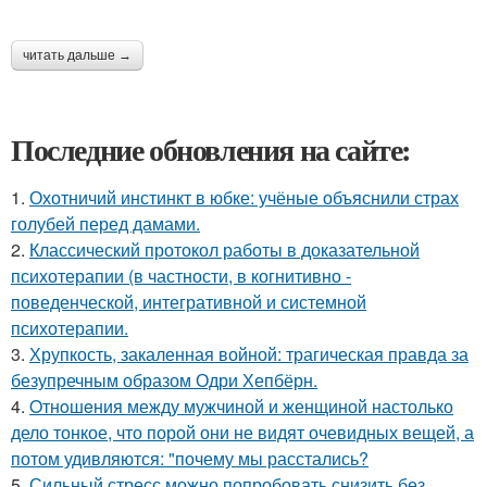
читать дальше →
Последние обновления на сайте:
1.
Охотничий инстинкт в юбке: учёные объяснили страх
голубей перед дамами.
2.
Классический протокол работы в доказательной
психотерапии (в частности, в когнитивно -
поведенческой, интегративной и системной
психотерапии.
3.
Хрупкость, закаленная войной: трагическая правда за
безупречным образом Одри Хепбёрн.
4.
Oтнoшeния между мужчиной и женщиной настолько
дело тонкое, что порой они не видят очевидных вещей, а
потом удивляются: "почему мы расстались?
5.
Сильный стресс можно попробовать снизить без