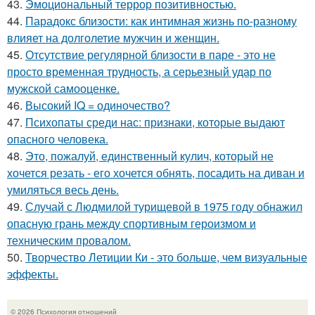
43.
Эмоциональный террор позитивностью.
44.
Парадокс близости: как интимная жизнь по-разному
влияет на долголетие мужчин и женщин.
45.
Отсутствие регулярной близости в паре - это не
просто временная трудность, а серьезный удар по
мужской самооценке.
46.
Высокий IQ = одиночество?
47.
Психопаты среди нас: признаки, которые выдают
опасного человека.
48.
Это, пожалуй, единственный кулич, который не
хочется резать - его хочется обнять, посадить на диван и
умиляться весь день.
49.
Случай с Людмилой турищевой в 1975 году обнажил
опасную грань между спортивным героизмом и
техническим провалом.
50.
Творчество Летиции Ки - это больше, чем визуальные
эффекты.
© 2026 Психология отношений