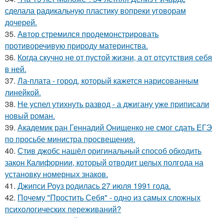
сделала радикальную пластику вопреки уговорам
дочерей.
35.
Автор стремился продемонстрировать
противоречивую природу материнства.
36.
Когда скучно не от пустой жизни, а от отсутствия себя
в ней.
37.
Ла-плата - город, который кажется нарисованным
линейкой.
38.
Не успел утихнуть развод - а джигану уже приписали
новый роман.
39.
Академик ран Геннадий Онищенко не смог сдать ЕГЭ
по просьбе министра просвещения.
40.
Стив джобс нашёл оригинальный способ обходить
закон Калифорнии, который отводит целых полгода на
установку номерных знаков.
41.
Джипси Роуз родилась 27 июля 1991 года.
42.
Почему "Простить Себя" - одно из самых сложных
психологических переживаний?