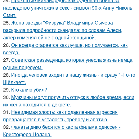
24.
Проклятие миллиардов: как судебная война за
наследство уничтожила секс - символ 90-х Анну Николь
Смит.
25.
Жена звезды "Физрука" Владимира Сычева
раскрыла подробности скандала: по словам Алеси,
актер изменял ей не с одной женщиной.
26.
Он всегда старается как лучше, но получается, как
всегда.
27.
Советская разведчица, которая унесла жизнь немца
одним поцелуем.
28.
Иногда человек входит в нашу жизнь - и сразу "Что-то
Щёлкает".
29.
Кто алию убил?
30.
Мужчины могут получить отпуск в любое время, если
их жена находится в декрете.
31.
Невидимая злость: как подавленная агрессия
превращается в усталость, тревогу и апатию.
32.
Фанаты дико бесятся с каста фильма одиссея -
Кристофера Нолана.