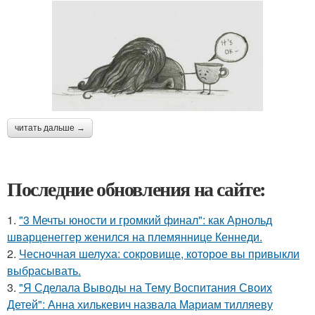
читать дальше →
Последние обновления на сайте:
1.
"3 Мечты юности и громкий финал": как Арнольд
шварценеггер женился на племяннице Кеннеди.
2.
Чесночная шелуха: сокровище, которое вы привыкли
выбрасывать.
3.
"Я Сделала Выводы на Тему Воспитания Своих
Детей": Анна хилькевич назвала Мариам тилляеву