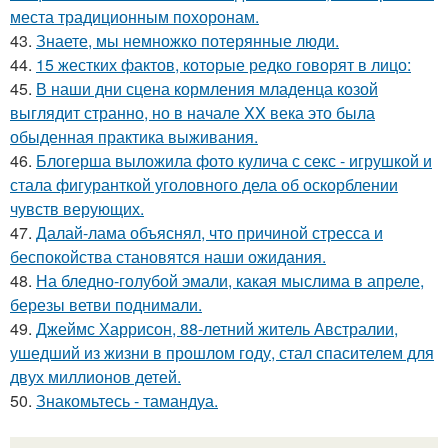
места традиционным похоронам.
43.
Знаете, мы немножко потерянные люди.
44.
15 жестких фактов, которые редко говорят в лицо:
45.
В наши дни сцена кормления младенца козой
выглядит странно, но в начале XX века это была
обыденная практика выживания.
46.
Блогерша выложила фото кулича с секс - игрушкой и
стала фигуранткой уголовного дела об оскорблении
чувств верующих.
47.
Далай-лама объяснял, что причиной стресса и
беспокойства становятся наши ожидания.
48.
На бледно-голубой эмали, какая мыслима в апреле,
березы ветви поднимали.
49.
Джеймс Харрисон, 88-летний житель Австралии,
ушедший из жизни в прошлом году, стал спасителем для
двух миллионов детей.
50.
Знакомьтесь - тамандуа.