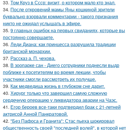
33.
Том Круз в Ссср: визит, о котором мало кто знал.
34.
После откровений мамы Яны кошкиной зрители
буквально взорвали комментарии - такого признания
никто не ожидал услышать в эфире.
35.
9 главных ошибок на первых свиданиях, которые вы
постоянно совершаете.
36.
Леди Диана: как принцесса разрушила традиции
британской монархии.
37.
Рассказ а. П. чехова.
38.
В зоопарке сан - Диего сотрудники поднесли выдр
поближе к посетителям во время лекции, чтобы
участники смогли рассмотреть их получше.
39.
Как медведица жизнь в глубоком сне дарит.
40.
Хирург только что завершил самую сложную
сердечную операцию у ликвидатора аварии на Чаэс.
41.
Егор бероев все-таки подтвердил брак с 21-летней
актрисой Анной Панкратовой.
42.
"Без Пафоса и Гранита": Стас пьеха шокировал
общественность своей "последней волей", в которой нет