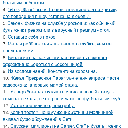
большим ребенком.
4.
"Я ред Флаг": женя Ершов отреагировал на критику
его поведения в шоу "ставка на любовь".
5.
Законы физики на службе у роскоши: как обычный
булыжник превратили в вирусный премиум - стол.
6.
Оставьте себя в покое!
7.
Мать и ребёнок связаны намного глубже, чем мы
представляем.
8.
Биология сна: как интимная близость помогает
эффективно бороться с бессонницей.
9.
Из воспоминаний. Константина коровина.
10.
"Какая Прекрасная Пара" 38-летняя актриса Настя
задорожная впервые мамой стала.
11.
У сверхбогатых мужчин появился новый статус -
символ: не яхта, не остров и даже не футбольный клуб.
12.
Их похоронили в одном гробу.
13.
Копия тестя? Почему жених Устиньи Малининой
вызвал бурю обсуждений в Сети.
14.
Спускает миллионы на Cartier, Graff и букеты: жених