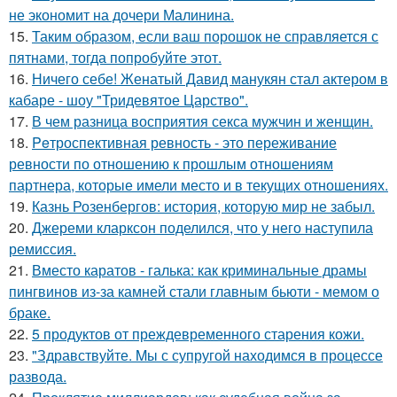
не экономит на дочери Малинина.
15.
Таким образом, если ваш порошок не справляется с
пятнами, тогда попробуйте этот.
16.
Ничего себе! Женатый Давид манукян стал актером в
кабаре - шоу "Тридевятое Царство".
17.
В чем разница восприятия секса мужчин и женщин.
18.
Peтроспективная ревность - это переживание
ревности по отношению к прошлым отношениям
партнера, которые имели место и в текущих отношениях.
19.
Казнь Розенбергов: история, которую мир не забыл.
20.
Джереми кларксон поделился, что у него наступила
ремиссия.
21.
Вместо каратов - галька: как криминальные драмы
пингвинов из-за камней стали главным бьюти - мемом о
браке.
22.
5 продуктов от преждевременного старения кожи.
23.
"Здравствуйте. Mы с супругой находимся в процессе
развода.