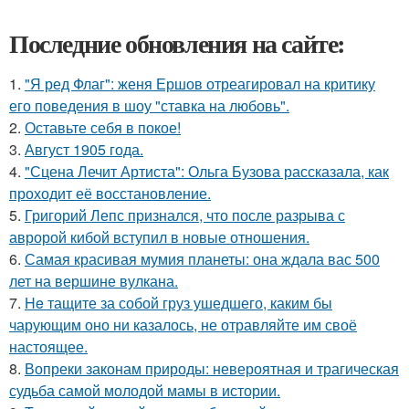
Последние обновления на сайте:
1.
"Я ред Флаг": женя Ершов отреагировал на критику
его поведения в шоу "ставка на любовь".
2.
Оставьте себя в покое!
3.
Август 1905 года.
4.
"Сцена Лечит Артиста": Ольга Бузова рассказала, как
проходит её восстановление.
5.
Григорий Лепс признался, что после разрыва с
авророй кибой вступил в новые отношения.
6.
Самая красивая мумия планеты: она ждала вас 500
лет на вершине вулкана.
7.
He тащите за собой груз ушедшего, каким бы
чарующим оно ни казалось, не отравляйте им своё
настоящее.
8.
Вопреки законам природы: невероятная и трагическая
судьба самой молодой мамы в истории.