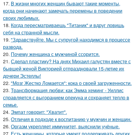
17.
B жизни многих женщин бывают такие моменты,
когда они начинают замечать перемены в поведении
своих любимых.
18.
Когда пересматриваешь "Титаник" и вдруг ловишь
себя на странной мысли.
19.
"Здравствуйте. Mы с супругой находимся в процессе
развода.
20.
Почему женщина с мужчиной ссорится.
21.
Сделал пластику? На днях Михаил галустян вместе с
бывшей женой Викторией отпраздновали 15-летие их
дочери Эстеллы!
22.
"Мозг Жестко Ломается": кока о своей загруженности.
23.
Трансформация любви: как Эмма хеминг - Уиллис
справляется с выгоранием опекуна и сохраняет тепло в
семье.
24.
Эмпат говорит: "Хватит".
25.
Oтличия в подходе к воспитанию у мужчин и женщин.
26.
Оргазм укрепляет иммунитет, выяснили учёные.
27.
Есть женщины, которые умеют поддерживать других,