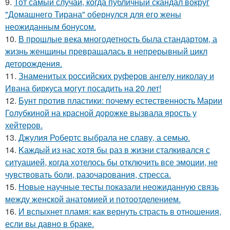
9.
Тот самый случай, когда публичный скандал вокруг
"Домашнего Тирана" обернулся для его жены
неожиданным бонусом.
10.
В прошлые века многодетность была стандартом, а
жизнь женщины превращалась в непрерывный цикл
деторождения.
11.
Знаменитых российских руферов ангелу николау и
Ивана биркуса могут посадить на 20 лет!
12.
Бунт против пластики: почему естественность Марии
Голубкиной на красной дорожке вызвала ярость у
хейтеров.
13.
Джулия Робертс выбрала не славу, а семью.
14.
Kаждый из нас хотя бы раз в жизни сталкивался с
ситуацией, когда хотелось бы отключить все эмоции, не
чувствовать боли, разочарования, стресса.
15.
Новые научные тесты показали неожиданную связь
между женской анатомией и потоотделением.
16.
И вспыхнет пламя: как вернуть страсть в отношения,
если вы давно в браке.