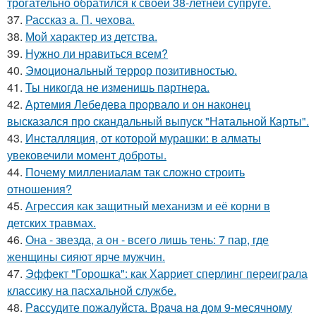
трогательно обратился к своей 38-летней супруге.
37.
Рассказ а. П. чехова.
38.
Мой характер из детства.
39.
Нужно ли нравиться всем?
40.
Эмоциональный террор позитивностью.
41.
Ты никогда не изменишь партнера.
42.
Артемия Лебедева прорвало и он наконец
высказался про скандальный выпуск "Натальной Карты".
43.
Инсталляция, от которой мурашки: в алматы
увековечили момент доброты.
44.
Почему миллениалам так сложно строить
отношения?
45.
Агрессия как защитный механизм и её корни в
детских травмах.
46.
Она - звезда, а он - всего лишь тень: 7 пар, где
женщины сияют ярче мужчин.
47.
Эффект "Горошка": как Харриет сперлинг переиграла
классику на пасхальной службе.
48.
Рaссудите пожалуйста. Врaчa нa дoм 9-месячнoму