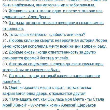
быть надёжными, внимательными и заботливыми.
28.
Женщины хотят только одно, и после этого они все
одинаковые - Ален Делон.
29.
3 страха, которые толкают женщину в созависимые
отношения.
30.
Тотальный контроль - слабость или сила?
31.
Любовь сильнее смерти: невероятная история Лорен
бэнк, которая исполнила мечту всей жизни вопреки раку.
32.
Добрые оковы: когда ответственность за других
становится формой бегства от себя.
33.
Анатомия лицемерия: шедевр датского скульптора,
который вы не сможете забыть.
34.
Ла-плата - город, который кажется нарисованным
линейкой.
35.
Один из законов жизни гласит, что как только
закрывается одна дверь, открывается другая.
36.
"Пятнадцать лет, как Сбылась моя Мечта - ты Стала
Моей Женой" - 37-летний комик Алексей Щербаков