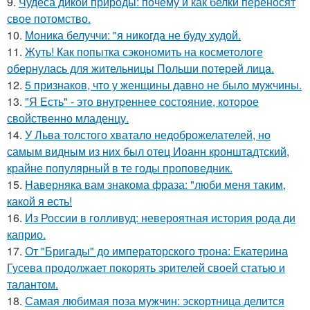
9.
Чудеса дикой природы: почему и как белки переносят
свое потомство.
10.
Моника белуччи: "я никогда не буду худой.
11.
Жуть! Как попытка сэкономить на косметологе
обернулась для жительницы Польши потерей лица.
12.
5 признаков, что у женщины давно не было мужчины.
13.
"Я Есть" - этo внутpeннее состояние, которое
свойственно младенцу.
14.
У Льва толстого хватало недоброжелателей, но
самым видным из них был отец Иоанн кронштадтский,
крайне популярный в те годы проповедник.
15.
Hаверняка вам знакома фраза: "люби меня таким,
какой я есть!
16.
Из России в голливуд: невероятная история рода ди
каприо.
17.
От "Бригады" до императорского трона: Екатерина
Гусева продолжает покорять зрителей своей статью и
талантом.
18.
Самая любимая поза мужчин: эскортница делится