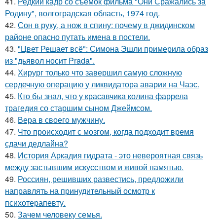
41.
Редкий кадр со съёмок фильма "Они Сражались за
Родину", волгоградская область, 1974 год.
42.
Сон в руку, а нож в спину: почему в джидинском
районе опасно путать имена в постели.
43.
"Цвет Решает всё": Симона Эшли примерила образ
из "дьявол носит Prada".
44.
Хирург только что завершил самую сложную
сердечную операцию у ликвидатора аварии на Чаэс.
45.
Кто бы знал, что у красавчика колина фаррела
трагедия со старшим сыном Джеймсом.
46.
Вера в своего мужчину.
47.
Что происходит с мозгом, когда подходит время
сдачи дедлайна?
48.
История Аркадия гидрата - это невероятная связь
между застывшим искусством и живой памятью.
49.
Россиян, решивших развестись, предложили
направлять на принудительный осмотр к
психотерапевту.
50.
Зачем человеку семья.