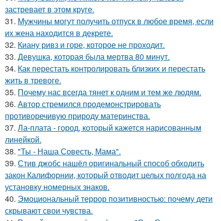
застревает в этом круге.
31.
Мужчины могут получить отпуск в любое время, если
их жена находится в декрете.
32.
Киану ривз и горе, которое не проходит.
33.
Девушка, которая была мертва 80 минут.
34.
Как перестать контролировать близких и перестать
жить в тревоге.
35.
Почему нас всегда тянет к одним и тем же людям.
36.
Автор стремился продемонстрировать
противоречивую природу материнства.
37.
Ла-плата - город, который кажется нарисованным
линейкой.
38.
"Ты - Наша Совесть, Мама".
39.
Стив джобс нашёл оригинальный способ обходить
закон Калифорнии, который отводит целых полгода на
установку номерных знаков.
40.
Эмоциональный террор позитивностью: почему дети
скрывают свои чувства.