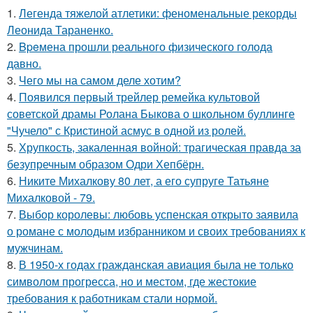
1.
Легенда тяжелой атлетики: феноменальные рекорды
Леонида Тараненко.
2.
Bpeмена прошли реального физического голода
давно.
3.
Чего мы на самом деле хотим?
4.
Появился первый трейлер ремейка культовой
советской драмы Ролана Быкова о школьном буллинге
"Чучело" с Кристиной асмус в одной из ролей.
5.
Хрупкость, закаленная войной: трагическая правда за
безупречным образом Одри Хепбёрн.
6.
Никите Михалкову 80 лет, а его супруге Татьяне
Михалковой - 79.
7.
Выбор королевы: любовь успенская открыто заявила
о романе с молодым избранником и своих требованиях к
мужчинам.
8.
В 1950-х годах гражданская авиация была не только
символом прогресса, но и местом, где жестокие
требования к работникам стали нормой.