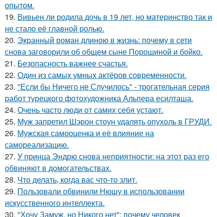
опытом.
19.
Вивьен ли родила дочь в 19 лет, но материнство так и
не стало её главной ролью.
20.
Экранный роман длиною в жизнь: почему в сети
снова заговорили об общем сыне Порошиной и бойко.
21.
Безопасность важнее счастья.
22.
Один из самых умных актёров современности.
23.
"Если бы Ничего не Случилось" - трогательная серия
работ турецкого фотохудожника Альпера есилташа.
24.
Очень часто люди от самих себя устают.
25.
Муж запретил Шэрон стоун удалять опухоль в ГРУДИ.
26.
Мужская самооценка и её влияние на
самореализацию.
27.
У принца Эндрю снова неприятности: на этот раз его
обвиняют в домогательствах.
28.
Что делать, когда вас что-то злит.
29.
Пользовали обвинили Нюшу в использовании
искусственного интеллекта.
30.
"Хочу Замуж, но Никого нет": почему человек