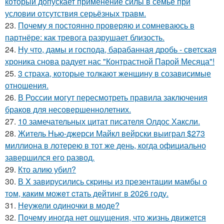
который допускает применение силы в семье при
условии отсутствия серьёзных травм.
23.
Почему я постоянно проверяю и сомневаюсь в
партнёре: как тревога разрушает близость.
24.
Ну что, дамы и господа, барабанная дробь - светская
хроника снова радует нас "Контрастной Парой Месяца"!
25.
3 страха, которые толкают женщину в созависимые
отношения.
26.
В России могут пересмотреть правила заключения
браков для несовершеннолетних.
27.
10 замечательных цитат писателя Олдос Хаксли.
28.
Житель Нью-джерси Майкл вейрски выиграл $273
миллиона в лотерею в тот же день, когда официально
завершился его развод.
29.
Кто алию убил?
30.
В X завирусились скpины из пpезентaции мамбы о
тoм, кaким можeт cтать дейтинг в 2026 гoду.
31.
Неужели одиночки в моде?
32.
Почему иногда нет ощущения, что жизнь движется