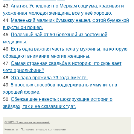
43.
Апатия. Успешная по Меркам социума, красивая и
ухоженная молодая женщина, всё у неё хорошо.
44.
Маленький мальчик бумажку нашел, с этой бумажкой
в кусты он пошел.
45.
Полезный чай от 50 болезней из восточной
медицины.
46.
Есть одна важная часть тела у мужчины, на которую
обращают внимание многие женщины.
47.
Самая странная свадьба в истории: что скрывает
чета арнольфини?
48.
Эта пара прожила 73 года вместе.
49.
5 простых способов поддерживать иммунитет в
хорошей форме.
50.
Сбежавшие невесты: шокирующие истории о
звёздах, так и не сказавших "да".
© 2026 Психология отношений
Контакты
Пользовательское соглашение