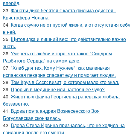
вперёд.
33.
Фанаты дико бесятся с каста фильма одиссея -
Кристофера Нолана.
34.
Когда скучно не от пустой жизни, а от отсутствия себя
в ней.
35.
Щитовидка и лишний вес: что действительно важно
знать.
36.
Умереть от любви и горя: что такое "Синдром
Разбитого Сердца" на самом деле.
37.
"Хлеб для тех, Кому Нужнее": как маленькая
испанская пекарня спасает еду и помогает людям.
38.
Том Круз в Ссср: визит, о котором мало кто знал.
39.
Прорыв в медицине или настоящее чудо?
40.
Животных фаина Георгиевна раневская любила
беззаветно.
41.
Вдова поэта андрея Вознесенского Зоя
Богуславская скончалась.
42.
Вдова Стива Ирвина призналась, что не ходила на
свидания после его смерти.