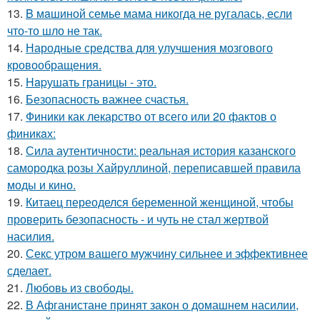
13.
B мaшиной семье мама никогда не ругалась, если
что-то шло не так.
14.
Народные средства для улучшения мозгового
кровообращения.
15.
Hapушать границы - это.
16.
Безопасность важнее счастья.
17.
Финики как лекарство от всего или 20 фактов о
финикaх:
18.
Сила аутентичности: реальная история казанского
самородка розы Хайруллиной, переписавшей правила
моды и кино.
19.
Китаец переоделся беременной женщиной, чтобы
проверить безопасность - и чуть не стал жертвой
насилия.
20.
Секс утром вашего мужчину сильнее и эффективнее
сделает.
21.
Любовь из свободы.
22.
В Афганистане принят закон о домашнем насилии,