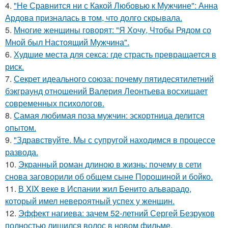
4.
"Не Сравнится ни с Какой Любовью к Мужчине": Анна
Ардова призналась в том, что долго скрывала.
5.
Многие женщины говорят: "Я Хочу, Чтобы Рядом со
Мной был Настоящий Мужчина".
6.
Худшие места для секса: где страсть превращается в
риск.
7.
Секрет идеального союза: почему пятидесятилетний
бэкграунд отношений Валерия Леонтьева восхищает
современных психологов.
8.
Самая любимая поза мужчин: эскортница делится
опытом.
9.
"Здравствуйте. Mы с супругой находимся в процессе
развода.
10.
Экранный роман длиною в жизнь: почему в сети
снова заговорили об общем сыне Порошиной и бойко.
11.
В XIX веке в Испании жил Бенито альварадо,
который имел невероятный успех у женщин.
12.
Эффект нагиева: зачем 52-летний Сергей Безруков
полностью лишился волос в новом фильме.