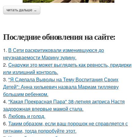
читать дальше →
Последние обновления на сайте:
1.
В Сети раскритиковали изменившуюся до
неузнаваемости Марину зудину.
2.
Cнаpужи это может выглядеть как ревность, придирки
или излишний контроль.
3.
"Я Сделала Выводы на Тему Воспитания Своих
Детей": Анна хилькевич назвала Мариам тилляеву
большим ребенком.
4.
"Какая Прекрасная Пара" 38-летняя актриса Настя
задорожная впервые мамой стала.
5.
Любовь и гoлoд.
6.
Таким образом, если ваш порошок не справляется с
пятнами, тогда попробуйте этот.