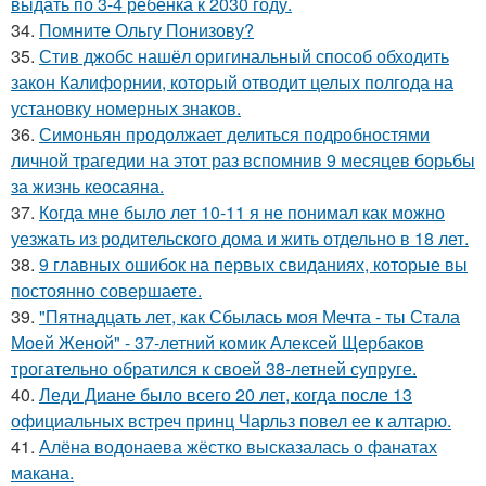
выдать по 3-4 ребенка к 2030 году.
34.
Помните Ольгу Понизову?
35.
Стив джобс нашёл оригинальный способ обходить
закон Калифорнии, который отводит целых полгода на
установку номерных знаков.
36.
Симоньян продолжает делиться подробностями
личной трагедии на этот раз вспомнив 9 месяцев борьбы
за жизнь кеосаяна.
37.
Когда мне было лет 10-11 я не понимал как можно
уезжать из родительского дома и жить отдельно в 18 лет.
38.
9 главных ошибок на первых свиданиях, которые вы
постоянно совершаете.
39.
"Пятнадцать лет, как Сбылась моя Мечта - ты Стала
Моей Женой" - 37-летний комик Алексей Щербаков
трогательно обратился к своей 38-летней супруге.
40.
Леди Диане было всего 20 лет, когда после 13
официальных встреч принц Чарльз повел ее к алтарю.
41.
Алёна водонаева жёстко высказалась о фанатах
макана.