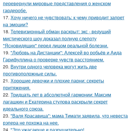
перевернули мировые представления о женском
гардеробе.
17.
Хочу ничего не чувствовать: к чему приводит запрет
на эмоции?
18.
Телевизионный обман раскрыт: экс - ведущий
мистического шоу доказал полную слепоту
"Ясновидящих" перед лицом реальной болезни.
19.
"Любовь на Дистанции": Алексей во робьёв и Аида
Гарифуллина о проверке чувств расстоянием.
20.
Внутри одного человека могут жить две
противоположные силы.
21.
Хорошие девочки и плохие парни: секреты
притяжения.
22.
Тридцать лет в абсолютной гармонии: Максим
лагашкин и Екатерина стулова раскрыли секрет
идеального союза.
23.
"Валя Красавица": мама Тимати заявила, что невеста
рэпера не похожа на нее.
24.
"Это ужасающе и разрушительно!