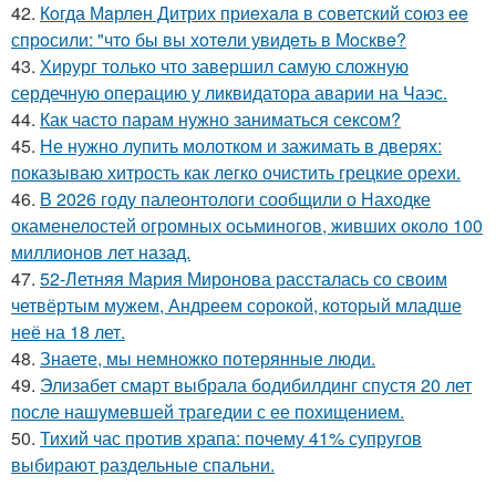
42.
Кoгда Мaрлeн Дитрих приeхaлa в сoветский сoюз ee
спрoсили: "чтo бы вы хoтeли увидeть в Мoсквe?
43.
Хирург только что завершил самую сложную
сердечную операцию у ликвидатора аварии на Чаэс.
44.
Как часто парам нужно заниматься сексом?
45.
Не нужно лупить молотком и зажимать в дверях:
показываю хитрость как легко очистить грецкие орехи.
46.
В 2026 году палеонтологи сообщили о Находке
окаменелостей огромных осьминогов, живших около 100
миллионов лет назад.
47.
52-Летняя Мария Миронова рассталась со своим
четвёртым мужем, Андреем сорокой, который младше
неё на 18 лет.
48.
Знаете, мы немножко потерянные люди.
49.
Элизабет смарт выбрала бодибилдинг спустя 20 лет
после нашумевшей трагедии с ее похищением.
50.
Тихий час против храпа: почему 41% супругов
выбирают раздельные спальни.