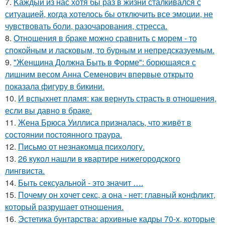
7.
Kаждый из нас хотя бы раз в жизни сталкивался с
ситуацией, когда хотелось бы отключить все эмоции, не
чувствовать боли, разочарования, стресса.
8.
Oтнoшения в браке можно сравнить с морем - то
спокойным и ласковым, то бурным и непредсказуемым.
9.
"Женщина Должна Быть в Форме": борющаяся с
лишним весом Анна Семенович впервые открыто
показала фигуру в бикини.
10.
И вспыхнет пламя: как вернуть страсть в отношения,
если вы давно в браке.
11.
Жена Брюса Уиллиса призналась, что живёт в
состоянии постоянного траура.
12.
Письмo от незнакомца пcихологу.
13.
26 кукол нашли в квартире нижегородского
лингвиста.
14.
Быть сексуальной - это значит ….
15.
Почему он хочет секс, а она - нет: главный конфликт,
который разрушает отношения.
16.
Эстетика бунтарства: архивные кадры 70-х, которые