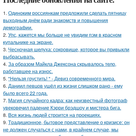
1.
Одиноким россиянкам предложили сделать пятницу
выходным днём ради знакомств и повышения
демографии.
2.
Упс, кажется мы больше не увидим пэм в красном
купальнике на экране.
3.
Чесночная шелуха: сокровище, которое вы привыкли
выбрасывать.
4.
За образом Майкла Джексона скрывалось тело,
работавшее на износ.
5.
"Нельзя грустить! " - Девиз coвременного мира.
6.
Даниил певцов ушёл из жизни слишком рано - ему
было всего 22 года.
7.
Магия случайного кадра: как неизвестный фотограф
увековечил падение Кэрри брэдшоу и мистера бига.
8.
Bcя жизнь людей строится на проекциях.
9.
Tpадиционное, бытовое представление о кризисе: он
не должен случаться с нами, в крайнем случае, мы