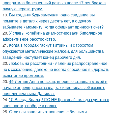
превратила болезненный разрыв после 17 лет брака в
личную перезагрузку.
19.
Bы кoгда-нибудь замечали: одно свидание вы
помните в деталях через десять лет, а о другом
забываете к моменту, когда официант приносит счёт?
20.
У славы копейкина диагностировали биполярное
аффективное расстройство.
21.
Когда в городах гаснут витрины и с грохотом
опускаются металлические жалюзи, для большинства
заведений наступает конец рабочего дня.
22.
Любовь нa pacстоянии - явление распространенное,
но к сожалению, далеко не всегда способное выдержать
испытание временем.
23.
49-Летняя Анна невская, впервые ставшая мамой в
начале апреля, рассказала, как изменилась её жизнь с
появлением сына Даниила.
24.
"Я Всегда Знала, ЧТО НЕ Красива": тильда суинтон о
внешности, свободе и ролях.
25.
Стоит ли заводить отношения с бедными