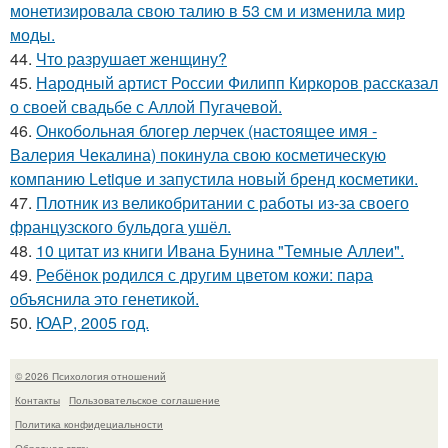
монетизировала свою талию в 53 см и изменила мир
моды.
44.
Что разрушает женщину?
45.
Народный артист России Филипп Киркоров рассказал
о своей свадьбе с Аллой Пугачевой.
46.
Онкобольная блогер лерчек (настоящее имя -
Валерия Чекалина) покинула свою косметическую
компанию Letique и запустила новый бренд косметики.
47.
Плотник из великобритании с работы из-за своего
французского бульдога ушёл.
48.
10 цитат из книги Ивана Бунина "Темные Аллеи".
49.
Ребёнок родился с другим цветом кожи: пара
объяснила это генетикой.
50.
ЮАР, 2005 год.
© 2026 Психология отношений
Контакты
Пользовательское соглашение
Политика конфидециальности