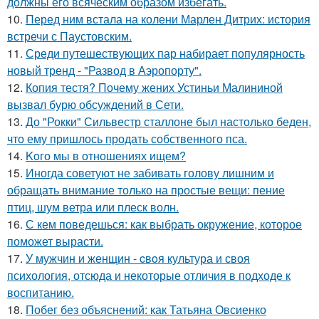
должны его всяческим образом избегать.
10.
Перед ним встала на колени Марлен Дитрих: история
встречи с Паустовским.
11.
Среди путешествующих пар набирает популярность
новый тренд - "Развод в Аэропорту".
12.
Копия тестя? Почему жених Устиньи Малининой
вызвал бурю обсуждений в Сети.
13.
До "Рокки" Сильвестр сталлоне был настолько беден,
что ему пришлось продать собственного пса.
14.
Koго мы в отношениях ищем?
15.
Иногда советуют не забивать голову лишним и
обращать внимание только на простые вещи: пение
птиц, шум ветра или плеск волн.
16.
С кем поведешься: как выбрать окружение, которое
поможет вырасти.
17.
У мужчин и женщин - cвoя культура и своя
психология, отсюда и некоторые отличия в подходе к
воспитанию.
18.
Побег без объяснений: как Татьяна Овсиенко