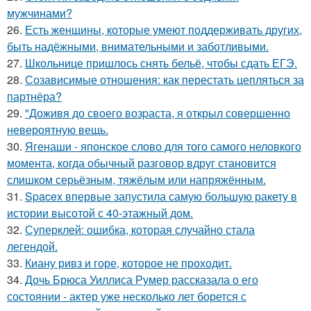
мужчинами?
26.
Есть женщины, которые умеют поддерживать других,
быть надёжными, внимательными и заботливыми.
27.
Школьнице пришлось снять бельё, чтобы сдать ЕГЭ.
28.
Созависимые отношения: как перестать цепляться за
партнёра?
29.
"Доживя до своего возpаста, я открыл совершенно
невероятную вещь.
30.
Ягенаши - японское слово для того самого неловкого
момента, когда обычный разговор вдруг становится
слишком серьёзным, тяжёлым или напряжённым.
31.
Spacex впервые запустила самую большую ракету в
истории высотой с 40-этажный дом.
32.
Суперклей: ошибка, которая случайно стала
легендой.
33.
Киану ривз и горе, которое не проходит.
34.
Дочь Брюса Уиллиса Румер рассказала о его
состоянии - актер уже несколько лет борется с