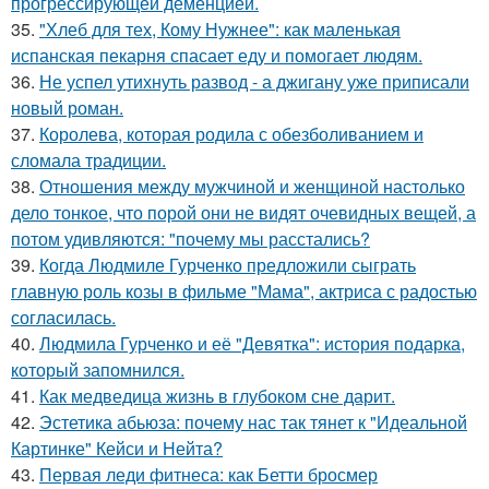
прогрессирующей деменцией.
35.
"Хлеб для тех, Кому Нужнее": как маленькая
испанская пекарня спасает еду и помогает людям.
36.
Не успел утихнуть развод - а джигану уже приписали
новый роман.
37.
Королева, которая родила с обезболиванием и
сломала традиции.
38.
Отношения между мужчиной и женщиной настолько
дело тонкое, что порой они не видят очевидных вещей, а
потом удивляются: "почему мы расстались?
39.
Когда Людмиле Гурченко предложили сыграть
главную роль козы в фильме "Мама", актриса с радостью
согласилась.
40.
Людмила Гурченко и её "Девятка": история подарка,
который запомнился.
41.
Как медведица жизнь в глубоком сне дарит.
42.
Эстетика абьюза: почему нас так тянет к "Идеальной
Картинке" Кейси и Нейта?
43.
Первая леди фитнеса: как Бетти бросмер