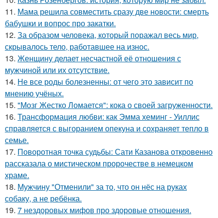
11.
Мама решила совместить сразу две новости: смерть
бабушки и вопрос про закатки.
12.
За образом человека, который поражал весь мир,
скрывалось тело, работавшее на износ.
13.
Женщину делает несчастной её отношения с
мужчиной или их отсутствие.
14.
Не все роды болезненны: от чего это зависит по
мнению учёных.
15.
"Мозг Жестко Ломается": кока о своей загруженности.
16.
Трансформация любви: как Эмма хеминг - Уиллис
справляется с выгоранием опекуна и сохраняет тепло в
семье.
17.
Поворотная точка судьбы: Сати Казанова откровенно
рассказала о мистическом пророчестве в немецком
храме.
18.
Мужчину "Отменили" за то, что он нёс на руках
собаку, а не ребёнка.
19.
7 нездоровых мифов про здоровые отношения.