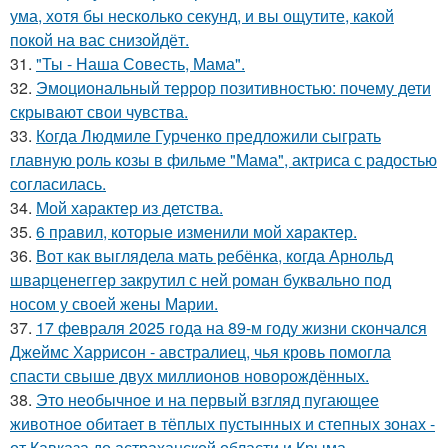
ума, хотя бы несколько секунд, и вы ощутите, какой
покой на вас снизойдёт.
31.
"Ты - Наша Совесть, Мама".
32.
Эмоциональный террор позитивностью: почему дети
скрывают свои чувства.
33.
Когда Людмиле Гурченко предложили сыграть
главную роль козы в фильме "Мама", актриса с радостью
согласилась.
34.
Мой характер из детства.
35.
6 прaвил, которые изменили мой хaрaктер.
36.
Вот как выглядела мать ребёнка, когда Арнольд
шварценеггер закрутил с ней роман буквально под
носом у своей жены Марии.
37.
17 февраля 2025 года на 89-м году жизни скончался
Джеймс Харрисон - австралиец, чья кровь помогла
спасти свыше двух миллионов новорождённых.
38.
Это необычное и на первый взгляд пугающее
животное обитает в тёплых пустынных и степных зонах -
от Кавказа до астраханской области и Крыма.