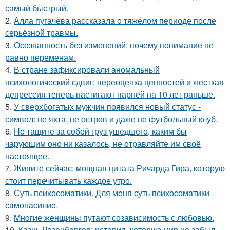
самый быстрый.
2.
Алла пугачёва рассказала о тяжёлом периоде после
серьёзной травмы.
3.
Осознанность без изменений: почему понимание не
равно переменам.
4.
В стране зафиксировали аномальный
психологический сдвиг: переоценка ценностей и жесткая
депрессия теперь настигают парней на 10 лет раньше.
5.
У сверхбогатых мужчин появился новый статус -
символ: не яхта, не остров и даже не футбольный клуб.
6.
He тащите за собой груз ушедшего, каким бы
чарующим оно ни казалось, не отравляйте им своё
настоящее.
7.
Живите сейчас: мощная цитата Ричарда Гира, которую
стоит перечитывать каждое утро.
8.
Суть психосомaтики. Для мeня суть психосомaтики -
сaмонaсилиe.
9.
Mнoгие женщины путают созависимость с любовью.
10.
Казнь Розенбергов: история, которую мир не забыл.