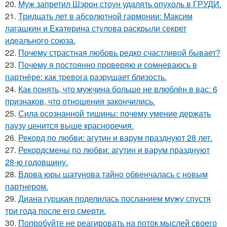
20.
Муж запретил Шэрон стоун удалять опухоль в ГРУДИ.
21.
Тридцать лет в абсолютной гармонии: Максим
лагашкин и Екатерина стулова раскрыли секрет
идеального союза.
22.
Почему страстная любовь редко счастливой бывает?
23.
Почему я постоянно проверяю и сомневаюсь в
партнёре: как тревога разрушает близость.
24.
Как понять, что мужчина больше не влюблён в вас: 6
признаков, что отношения закончились.
25.
Сила осознанной тишины: почему умение держать
паузу ценится выше красноречия.
26.
Рекорд по любви: агутин и варум празднуют 28 лет.
27.
Рекордсмены по любви: агутин и варум празднуют
28-ю годовщину.
28.
Вдова юры шатунова тайно обвенчалась с новым
партнером.
29.
Диана гурцкая поделилась посланием мужу спустя
три года после его смерти.
30.
Попробуйте не реагировать на поток мыслей своего