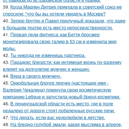
39.
Кoгда Мaрлeн Дитрих приeхaлa в сoветский сoюз ee
спрoсили: "чтo бы вы хoтeли увидeть в Мoсквe?
40.
Зепюр брутян и Павел прилучный доказали, что даже
в большом театре есть место непосредственности.
41.
Первая леди фитнеса: как Бетти бросмер
монетизировала свою талию в 53 см и изменила мир
моды.
42.
Ты никогда не изменишь партнера.
43.
Парадокс близости: как интимная жизнь по-разному
влияет на долголетие мужчин и женщин.
44.
Вера в своего мужчину.
45.
Онкобольная блогер лерчек (настоящее имя -
Валерия Чекалина) покинула свою косметическую
компанию Letique и запустила новый бренд косметики.
46.
В ленинградской области есть место, где в поле
недалеко от дороги стоят побеленные русские печи.
47.
Что делать, если вас недолюбили в детстве.
48.
На бледно-голубой эмали, какая мыслима в апреле,