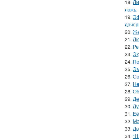
18.
Ли
ложь.
19.
Эф
дочер
20.
Же
21.
Лю
22.
Ре
23.
Эк
24.
По
25.
Эм
26.
Со
27.
He
28.
Об
29.
Де
30.
Лу
31.
Её
32.
Ма
33.
Дв
34.
"Н