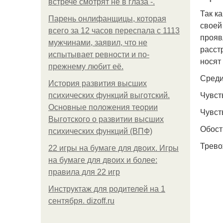
встрече смотрят не в глаза -.
Так к
Парень онлифанщицы, которая
своей
всего за 12 часов переспала с 1113
прояв
мужчинами, заявил, что не
расст
испытывает ревности и по-
носят
прежнему любит её.
Среди
История развития высших
Чувст
психических функций выготский.
Основные положения теории
Чувст
Выготского о развитии высших
Обост
психических функций (ВПФ)
Трево
22 игры на бумаге для двоих. Игры
на бумаге для двоих и более:
правила для 22 игр
Инструктаж для родителей на 1
сентября. dizoff.ru