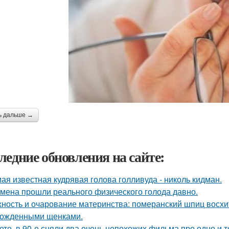
ь дальше →
ледние обновления на сайте:
ая известная кудрявая голова голливуда - николь кидман.
мена прошли реального физического голода давно.
ность и очарование материнства: померанский шпиц восхи
ожденными щенками.
ете, в 90-е сняли два очень непохожих фильма про одно и т