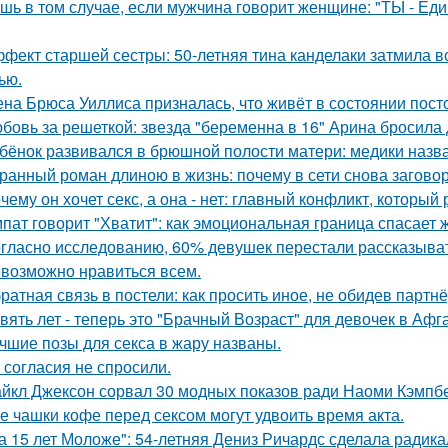
шь в том случае, если мужчина говорит женщине: "ТЫ - Еди
фект старшей сестры: 50-летняя тина канделаки затмила вс
ью.
на Брюса Уиллиса призналась, что живёт в состоянии пост
бовь за решеткой: звезда "беременна в 16" Арина бросила
бёнок развивался в брюшной полости матери: медики назва
ранный роман длиною в жизнь: почему в сети снова загов
чему он хочет секс, а она - нет: главный конфликт, которы
пат говорит "Хватит": как эмоциональная граница спасает 
гласно исследованию, 60% девушек перестали рассказыват
возможно нравиться всем.
ратная связь в постели: как просить иное, не обидев партнё
вять лет - теперь это "Брачный Возраст" для девочек в Аф
чшие позы для секса в жару названы.
 согласия не спросили.
йкл Джексон сорвал 30 модных показов ради Наоми Кэмпбе
е чашки кофе перед сексом могут удвоить время акта.
а 15 лет Моложе": 54-летняя Дениз Ричардс сделала радик