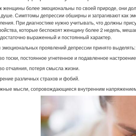
ак женщины более эмоциональны по своей природе, они до
 душе. Симптомы депрессии обширны и затрагивают как э
ления. При диагностике нужно учитывать, что должны прис
ройства, которые беспокоят женщину более 2 недель, меша
 достаточно выраженный и постоянный характер.
 эмоциональных проявлений депрессии принято выделять:
во тоски, постоянное угнетенное и подавленное настроение
во отчаяния, потеря смысла жизни.
рение различных страхов и фобий.
жные мысли, сопровождающиеся внутренним напряжением 