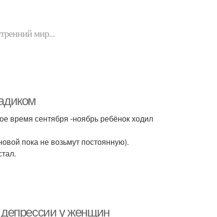
утренний мир...
садиком
вое время сентября -ноябрь ребёнок ходил
новой пока не возьмут постоянную).
стал.
 депрессии у женщин