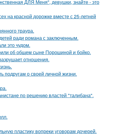
нственная ДЛЯ Меня", девушки, знайте - это
ех на красной дорожке вместе с 25-летней
оянного траура.
 детей ради романа с заключенным.
ли это чудом.
орили об общем сыне Порошиной и бойко.
й разрушает отношения.
жизнь.
ь подругам о своей личной жизни.
ра.
ганистане по решению властей "талибана".
лл.
альную пластику вопреки уговорам дочерей.