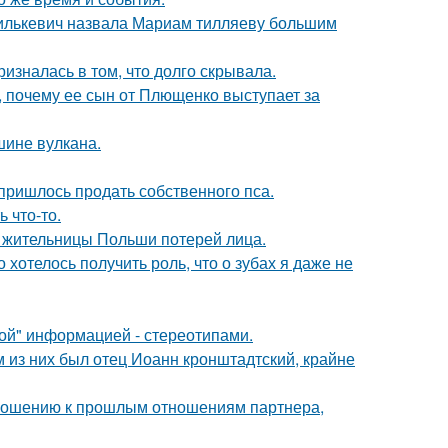
хилькевич назвала Мариам тилляеву большим
изналась в том, что долго скрывала.
, почему ее сын от Плющенко выступает за
шине вулкана.
 пришлось продать собственного пса.
 что-то.
я жительницы Польши потерей лица.
о хотелось получить роль, что о зубах я даже не
ой" информацией - стереотипами.
 из них был отец Иоанн кронштадтский, крайне
тношению к прошлым отношениям партнера,