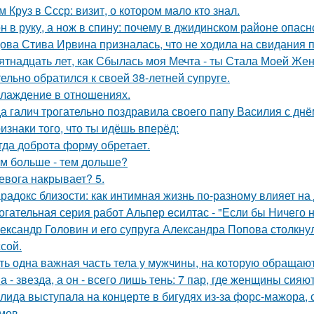
м Круз в Ссср: визит, о котором мало кто знал.
н в руку, а нож в спину: почему в джидинском районе опасн
ова Стива Ирвина призналась, что не ходила на свидания п
ятнадцать лет, как Сбылась моя Мечта - ты Стала Моей Жен
тельно обратился к своей 38-летней супруге.
лаждение в отношениях.
а галич трогательно поздравила своего папу Василия с дн
изнаки того, что ты идёшь вперёд:
гда доброта форму обретает.
м больше - тем дольше?
евога накрывает? 5.
радокс близости: как интимная жизнь по-разному влияет на
огательная серия работ Альпер есилтас - "Если бы Ничего 
ександр Головин и его супруга Александра Попова столкну
ссой.
ть одна важная часть тела у мужчины, на которую обраща
а - звезда, а он - всего лишь тень: 7 пар, где женщины сияю
лида выступала на концерте в бигудях из-за форс-мажора, 
мов.