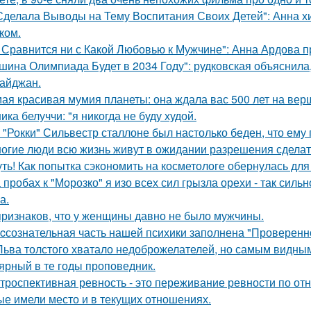
Сделала Выводы на Тему Воспитания Своих Детей": Анна 
ком.
 Сравнится ни с Какой Любовью к Мужчине": Анна Ардова пр
шина Олимпиада Будет в 2034 Году": рудковская объяснила
айджан.
ая красивая мумия планеты: она ждала вас 500 лет на вер
ика белуччи: "я никогда не буду худой.
 "Рокки" Сильвестр сталлоне был настолько беден, что ему
огие люди всю жизнь живут в ожидании разрешения сделать
ть! Как попытка сэкономить на косметологе обернулась дл
 пробах к "Морозко" я изо всех сил грызла орехи - так сильн
а.
признаков, что у женщины давно не было мужчины.
cсознательная часть нашей психики заполнена "Проверенн
Льва толстого хватало недоброжелателей, но самым видным
ярный в те годы проповедник.
троспективная ревность - это переживание ревности по о
ые имели место и в текущих отношениях.