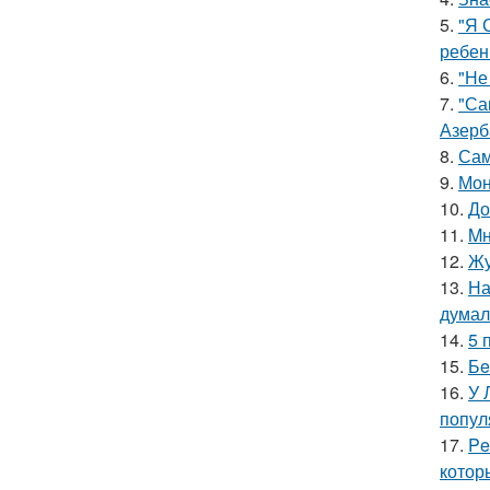
5.
"Я 
ребен
6.
"Не
7.
"Са
Азерб
8.
Сам
9.
Мон
10.
До
11.
Mн
12.
Жу
13.
На
думал
14.
5 
15.
Бe
16.
У 
попул
17.
Pe
котор