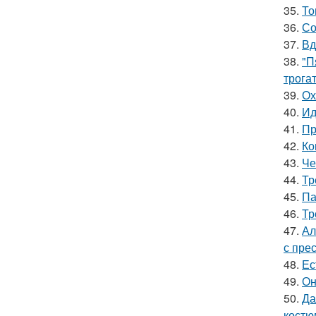
35.
То
36.
Со
37.
Вд
38.
"П
трога
39.
Ох
40.
Ид
41.
Пр
42.
Ко
43.
Че
44.
Тр
45.
Па
46.
Тр
47.
Ал
с пре
48.
Ес
49.
Он
50.
Да
костю