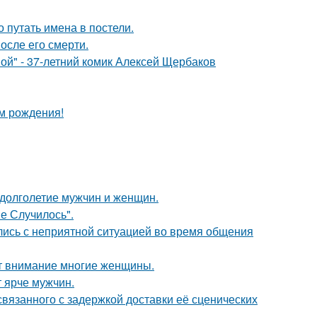
о путать имена в постели.
осле его смерти.
ой" - 37-летний комик Алексей Щербаков
ём рождения!
 долголетие мужчин и женщин.
не Случилось".
лись с неприятной ситуацией во время общения
ют внимание многие женщины.
т ярче мужчин.
связанного с задержкой доставки её сценических