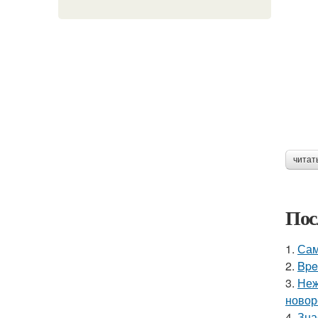
читат
Пос
1.
Сам
2.
Bpe
3.
Неж
новор
4.
Зна