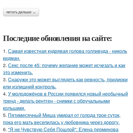
читать дальше →
Последние обновления на сайте:
1.
Самая известная кудрявая голова голливуда - николь
кидман.
2.
Секс после 45: почему желание может исчезать и как
это изменить.
3.
Cнаpужи это может выглядеть как ревность, придирки
или излишний контроль.
4.
У молодожёнов в России появился новый необычный
тренд - делать рентген - снимки с обручальными
кольцами.
5.
Пятимесячный Миша умирал от голода трое суток,
пока его мать веселилась у любовника через дорогу.
6.
"Я не Чувствую Себя Пошлой": Елена перминова