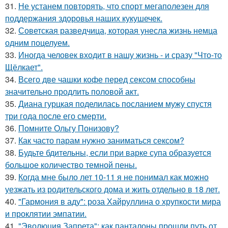
31.
Не устанем повторять, что спорт мегаполезен для
поддержания здоровья наших кукушечек.
32.
Советская разведчица, которая унесла жизнь немца
одним поцелуем.
33.
Иногда человек входит в нашу жизнь - и сразу "Что-то
Щёлкает".
34.
Всего две чашки кофе перед сексом способны
значительно продлить половой акт.
35.
Диана гурцкая поделилась посланием мужу спустя
три года после его смерти.
36.
Помните Ольгу Понизову?
37.
Как часто парам нужно заниматься сексом?
38.
Будьте бдительны, если при варке супа образуется
большое количество темной пены.
39.
Когда мне было лет 10-11 я не понимал как можно
уезжать из родительского дома и жить отдельно в 18 лет.
40.
"Гармония в аду": роза Хайруллина о хрупкости мира
и проклятии эмпатии.
41.
"Эволюция Запрета": как панталоны прошли путь от