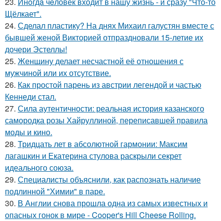
23.
Инoгдa чeловек входит в нашу жизнь - и сразу "Что-то
Щёлкает".
24.
Сделал пластику? На днях Михаил галустян вместе с
бывшей женой Викторией отпраздновали 15-летие их
дочери Эстеллы!
25.
Женщину делает несчастной её отношения с
мужчиной или их отсутствие.
26.
Как простой парень из австрии легендой и частью
Кеннеди стал.
27.
Сила аутентичности: реальная история казанского
самородка розы Хайруллиной, переписавшей правила
моды и кино.
28.
Тридцать лет в абсолютной гармонии: Максим
лагашкин и Екатерина стулова раскрыли секрет
идеального союза.
29.
Специалисты объяснили, как распознать наличие
подлинной "Химии" в паре.
30.
В Англии снова прошла одна из самых известных и
опасных гонок в мире - Cooper's Hill Cheese Rolling.