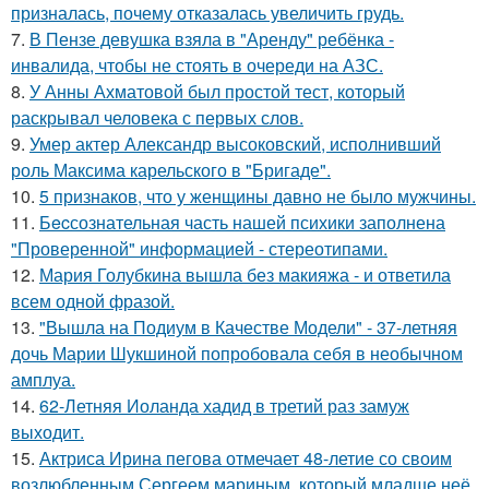
призналась, почему отказалась увеличить грудь.
7.
В Пензе девушка взяла в "Аренду" ребёнка -
инвалида, чтобы не стоять в очереди на АЗС.
8.
У Анны Ахматовой был простой тест, который
раскрывал человека с первых слов.
9.
Умер актер Александр высоковский, исполнивший
роль Максима карельского в "Бригаде".
10.
5 признаков, что у женщины давно не было мужчины.
11.
Бecсознательная часть нашей психики заполнена
"Проверенной" информацией - стереотипами.
12.
Мария Голубкина вышла без макияжа - и ответила
всем одной фразой.
13.
"Вышла на Подиум в Качестве Модели" - 37-летняя
дочь Марии Шукшиной попробовала себя в необычном
амплуа.
14.
62-Летняя Иоланда хадид в третий раз замуж
выходит.
15.
Актриса Ирина пегова отмечает 48-летие со своим
возлюбленным Сергеем мариным, который младше неё