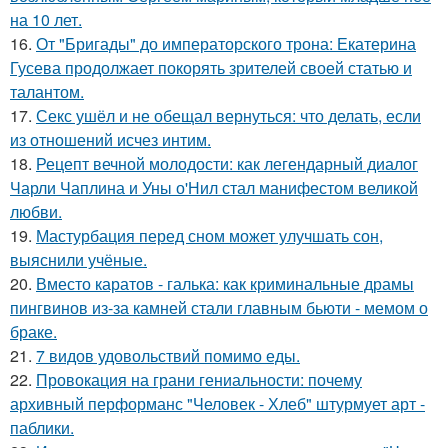
на 10 лет.
16.
От "Бригады" до императорского трона: Екатерина
Гусева продолжает покорять зрителей своей статью и
талантом.
17.
Секс ушёл и не обещал вернуться: что делать, если
из отношений исчез интим.
18.
Рецепт вечной молодости: как легендарный диалог
Чарли Чаплина и Уны о'Нил стал манифестом великой
любви.
19.
Мастурбация перед сном может улучшать сон,
выяснили учёные.
20.
Вместо каратов - галька: как криминальные драмы
пингвинов из-за камней стали главным бьюти - мемом о
браке.
21.
7 видов удовольствий помимо еды.
22.
Провокация на грани гениальности: почему
архивный перформанс "Человек - Хлеб" штурмует арт -
паблики.