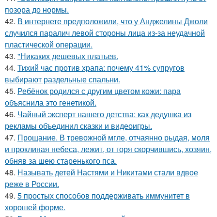
позора до нормы.
42.
В интернете предположили, что у Анджелины Джоли
случился паралич левой стороны лица из-за неудачной
пластической операции.
43.
"Никаких дешевых платьев.
44.
Тихий час против храпа: почему 41% супругов
выбирают раздельные спальни.
45.
Ребёнок родился с другим цветом кожи: пара
объяснила это генетикой.
46.
Чайный эксперт нашего детства: как дедушка из
рекламы объединил сказки и видеоигры.
47.
Прощание. В тревожной мгле, отчаянно рыдая, моля
и проклиная небеса, лежит, от горя скорчившись, хозяин,
обняв за шею старенького пса.
48.
Называть детей Настями и Никитами стали вдвое
реже в России.
49.
5 простых способов поддерживать иммунитет в
хорошей форме.