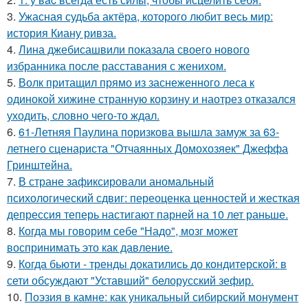
3.
Ужасная судьба актёра, которого любит весь мир:
история Киану ривза.
4.
Лина джебисашвили показала своего нового
избранника после расставания с женихом.
5.
Волк притащил прямо из заснеженного леса к
одинокой хижине странную корзину и наотрез отказался
уходить, словно чего-то ждал.
6.
61-Летняя Паулина поризкова вышла замуж за 63-
летнего сценариста "Отчаянных Домохозяек" Джеффа
Гринштейна.
7.
В стране зафиксировали аномальный
психологический сдвиг: переоценка ценностей и жесткая
депрессия теперь настигают парней на 10 лет раньше.
8.
Когда мы говорим себе "Надо", мозг может
воспринимать это как давление.
9.
Когда бьюти - тренды докатились до кондитерской: в
сети обсуждают "Уставший" белорусский зефир.
10.
Поэзия в камне: как уникальный сибирский монумент