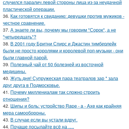
случился паралич левой стороны лица из-за неудачной
пластической операции.
36.
Как готовятся к свиданию: девушки против мужиков -
честное сравнение.
37.
А знаете ли вы, почему мы говорим "Сорок", а не
"четыредцать"?
38.
В 2001 году Бритни Спирс и Джастин тимберлейк
были не просто королями и королевой поп-музыки - они
были главной парой.
39.
Полезный чай от 50 болезней из восточной
медицины.
40.
Жуть дня! Супружеская пара театралов зар * зала
друг друга в Подмосковье.
41.
Почему миллениалам так сложно строить
отношения?
42.
Шипы и боль: устройство Rape - a - Axe как крайняя
мера самообороны.
43.
В случае если вы устали вдруг.
44.
Почаще посылайте всё на ….