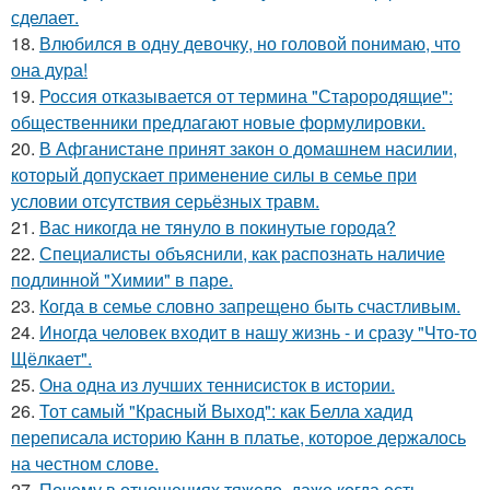
сделает.
18.
Влюбился в одну девочку, но головой понимаю, что
она дура!
19.
Россия отказывается от термина "Старородящие":
общественники предлагают новые формулировки.
20.
В Афганистане принят закон о домашнем насилии,
который допускает применение силы в семье при
условии отсутствия серьёзных травм.
21.
Вас никогда не тянуло в покинутые города?
22.
Специалисты объяснили, как распознать наличие
подлинной "Химии" в паре.
23.
Когда в семье словно запрещено быть счастливым.
24.
Иногда человек входит в нашу жизнь - и сразу "Что-то
Щёлкает".
25.
Она одна из лучших теннисисток в истории.
26.
Тот самый "Красный Выход": как Белла хадид
переписала историю Канн в платье, которое держалось
на честном слове.
27.
Почему в отношениях тяжело, даже когда есть