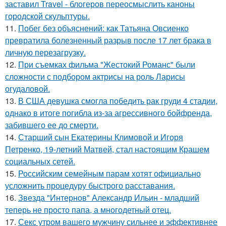
заставил Travel - блогеров переосмыслить каноны
городской скульптуры.
11.
Побег без объяснений: как Татьяна Овсиенко
превратила болезненный разрыв после 17 лет брака в
личную перезагрузку.
12.
При съемках фильма "Жестокий Романс" были
сложности с подбором актрисы на роль Ларисы
огудаловой.
13.
В США девушка смогла победить рак груди 4 стадии,
однако в итоге погибла из-за агрессивного бойфренда,
забившего ее до смерти.
14.
Старший сын Екатерины Климовой и Игоря
Петренко, 19-летний Матвей, стал настоящим Крашем
социальных сетей.
15.
Российским семейным парам хотят официально
усложнить процедуру быстрого расставания.
16.
Звезда "Интернов" Александр Ильин - младший
теперь не просто папа, а многодетный отец.
17.
Секс утром вашего мужчину сильнее и эффективнее