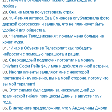
любовь.
28.
Она не могла почувствовать страх.
29.
13-Летняя актриса Ева Смирнова опубликовала фото
дерзкой фотосессии и заявила, что не планирует быть
удобной для общества.
30.
"Нелепые Телодвижения": почему жена больше не
хочет мужа.
31.
"Икар в Объективе Телескопа": как победить
нейросети с помощью парашюта и рации.
32.
Сверхщедрый подписчик потратил на модель
Onlyfans Софи Рейн $4, 7 млн и добился личной встречи.
33.
Иногда клиенты заявляют мне с некоторой
претензией - ну конечно, вы на моей стороне, потому что
вы мой терапевт!
34.
Этот снимок был сделан за несколько дней до
трагической гибели принцессы Дианы в августе 1997
года.
35.
В интернете предположили, что у Анджелины Джоли