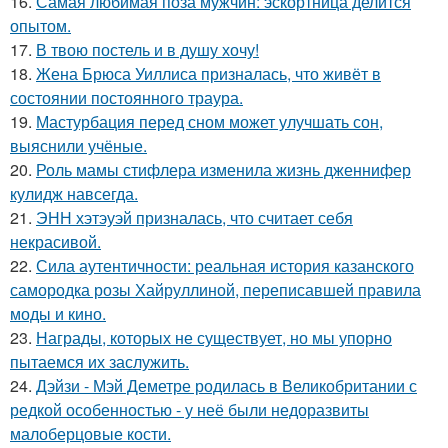
16.
Самая любимая поза мужчин: эскортница делится
опытом.
17.
В твою постель и в душу хочу!
18.
Жена Брюса Уиллиса призналась, что живёт в
состоянии постоянного траура.
19.
Мастурбация перед сном может улучшать сон,
выяснили учёные.
20.
Роль мамы стифлера изменила жизнь дженнифер
кулидж навсегда.
21.
ЭНН хэтэуэй призналась, что считает себя
некрасивой.
22.
Сила аутентичности: реальная история казанского
самородка розы Хайруллиной, переписавшей правила
моды и кино.
23.
Награды, которых не существует, но мы упорно
пытаемся их заслужить.
24.
Дэйзи - Мэй Деметре родилась в Великобритании с
редкой особенностью - у неё были недоразвиты
малоберцовые кости.