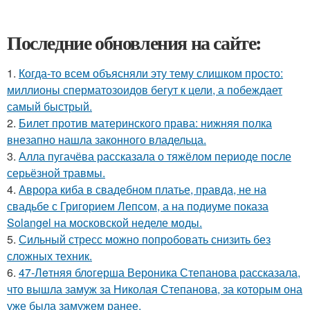
Последние обновления на сайте:
1.
Когда-то всем объясняли эту тему слишком просто:
миллионы сперматозоидов бегут к цели, а побеждает
самый быстрый.
2.
Билет против материнского права: нижняя полка
внезапно нашла законного владельца.
3.
Алла пугачёва рассказала о тяжёлом периоде после
серьёзной травмы.
4.
Аврора киба в свадебном платье, правда, не на
свадьбе с Григорием Лепсом, а на подиуме показа
Solangel на московской неделе моды.
5.
Сильный стресс можно попробовать снизить без
сложных техник.
6.
47-Лeтняя блoгерша Вероника Степанова рассказала,
что вышла замуж за Николая Степанова, за которым она
уже была замужем ранее.