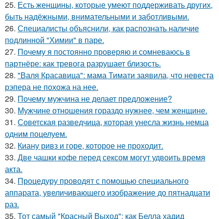
25.
Есть женщины, которые умеют поддерживать других,
быть надёжными, внимательными и заботливыми.
26.
Специалисты объяснили, как распознать наличие
подлинной "Химии" в паре.
27.
Почему я постоянно проверяю и сомневаюсь в
партнёре: как тревога разрушает близость.
28.
"Валя Красавица": мама Тимати заявила, что невеста
рэпера не похожа на нее.
29.
Почему мужчина не делает предложение?
30.
Мужчине отношения гораздо нужнее, чем женщине.
31.
Советская разведчица, которая унесла жизнь немца
одним поцелуем.
32.
Киану ривз и горе, которое не проходит.
33.
Две чашки кофе перед сексом могут удвоить время
акта.
34.
Процедуру проводят с помощью специального
аппарата, увеличивающего изображение до пятнадцати
раз.
35.
Тот самый "Красный Выход": как Белла хадид