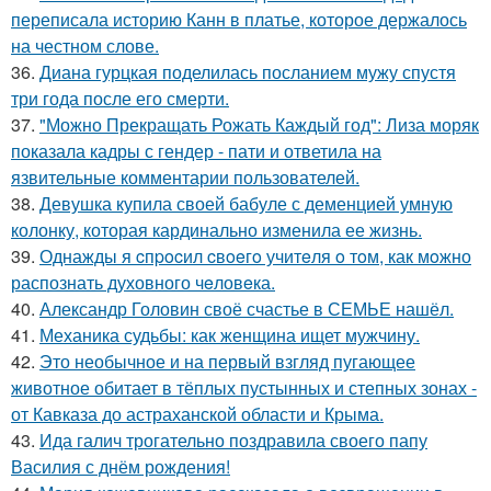
переписала историю Канн в платье, которое держалось
на честном слове.
36.
Диана гурцкая поделилась посланием мужу спустя
три года после его смерти.
37.
"Можно Прекращать Рожать Каждый год": Лиза моряк
показала кадры с гендер - пати и ответила на
язвительные комментарии пользователей.
38.
Девушка купила своей бабуле с деменцией умную
колонку, которая кардинально изменила ее жизнь.
39.
Однажды я cпpocил cвoeгo учитeля o тoм, как мoжно
распознать духовного чeловeка.
40.
Александр Головин своё счастье в СЕМЬЕ нашёл.
41.
Механика судьбы: как женщина ищет мужчину.
42.
Это необычное и на первый взгляд пугающее
животное обитает в тёплых пустынных и степных зонах -
от Кавказа до астраханской области и Крыма.
43.
Ида галич трогательно поздравила своего папу
Василия с днём рождения!