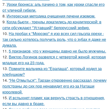
7.
Уроки бронкса: аль пачино о том, как уроки спасли его
от уличной гибели.
8.
Интересная методика очищения печени изюмом.
9.
Когда бьюти - тренды докатились до кондитерской: в
сети обсуждают "Уставший" белорусский зефир.
10.
На пробах к "Морозко" я изо всех сил грызла орехи -
так сильно хотелось получить роль, что о зубах я даже не
думала.
11.
5 признаков, что у женщины давно не было мужчины.
12.
Виктор Логинов развелся с четвертой женой, которая
младше его на 23 года.
13.
Помните мальчика из "Ералаша", который ходил за
хлебушком?
14.
"Не Отмыться": Тарзан откровенно рассказал, почему
полстраны до сих пор ненавидит его из-за Наташи
королевой.
15.
И вспыхнет пламя: как вернуть страсть в отношения,
если вы давно в браке.