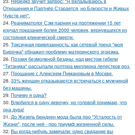
23.
Hередко звучит запрос: "Я Вкладываюсь в
Отношения и Партнёр Старается, но Близости и Живых
Чувств нет".
24.
Реаниматолог Сэм парния на протяжении 15 лет
изучал показания более 2000 человек, вернувшихся из
состояния клинической смерти.
25.
Токсичная привязанность: как сетевой тренд "моя
Бирочка" обнажил проблему материнского эгоизма.
26.
Поэзия безмолвной бездны: над местом гибели
"Титаника" рассыпали полтора миллиона лепестков роз.
27.
Прощание с Алексеем Пимановым в Москве.
28.
33% женщин отказываются встречаться с мужчиной
без машины.
29.
Почему я одна?
30.
Влюбился в одну девочку, но головой понимаю, что
она дура!
31.
До Жизель бюндхен мода была про "Усталость от
Жизни", после неё - про триумф жизненной силы.
32.
Вы когда-нибудь замечали: одно свидание вы