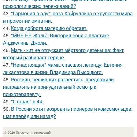
психологических переживаний?
43.
"Гармония в аду": роза Хайруллина о хрупкости мира
и проклятии эмпатии.
44.
Когда доброта материю обретает.
45.
"МНЕ ЕЁ Жаль": Виктория боня о пластике
Анджелины Джоли.
46.
Мать - кит не отпускает мёртвого детёныша: факт
который разбивает сердце.
47.
"Ненастоящая" мама, спасшая легенду: Евгения
лихалатова в жизни Владимира Высоцкого.
48.
Россиян, решивших развестись, предложили
направлять на принудительный осмотр к
психотерапевту.
49.
"Старая" в 44.
50.
В России хотят возродить пионеров и комсомольцев:
шаг вперёд или назад?
© 2026 Психология отношений