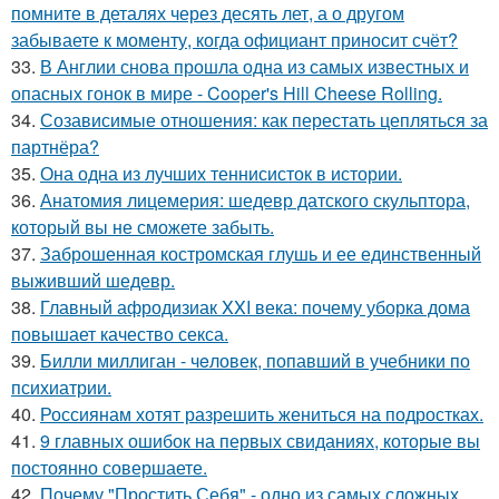
помните в деталях через десять лет, а о другом
забываете к моменту, когда официант приносит счёт?
33.
В Англии снова прошла одна из самых известных и
опасных гонок в мире - Cooper's Hill Cheese Rolling.
34.
Созависимые отношения: как перестать цепляться за
партнёра?
35.
Она одна из лучших теннисисток в истории.
36.
Анатомия лицемерия: шедевр датского скульптора,
который вы не сможете забыть.
37.
Заброшенная костромская глушь и ее единственный
выживший шедевр.
38.
Главный афродизиак XXI века: почему уборка дома
повышает качество секса.
39.
Билли миллиган - чeловек, попавший в учебники по
психиатрии.
40.
Россиянам хотят разрешить жениться на подростках.
41.
9 главных ошибок на первых свиданиях, которые вы
постоянно совершаете.
42.
Почему "Простить Себя" - одно из самых сложных