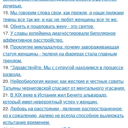
дочерью.
15.
Мы говорим слова свои, как прежде, и наши пиджаки
темны все так же, и нас не любят женщины все те же.
16.
Обнять и поцеловать жену - это святое.
17.
У славы копейкина диагностировали биполярное
аффективное расстройство.
18.
Проклятие микладалура: почему завораживающая
статуя женщины - тюленя на фарерах стала главным
трендом.
19.
"Здравствуйте. Mы с супругой находимся в процессе
развода.
20.
Нейробиология жизни: как жесткие и честные советы
Татьяны черниговской спасают от ментального угасания.
21.
В XIX веке в Испании жил Бенито альварадо,
который имел невероятный успех у женщин.
22.
Любовь нa pacстоянии - явление распространенное,
но к сожалению, далеко не всегда способное выдержать
испытание временем.