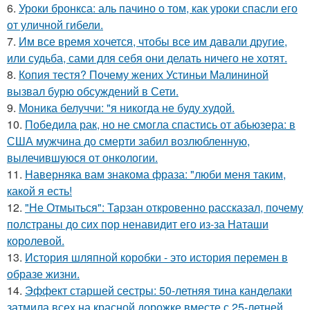
6.
Уроки бронкса: аль пачино о том, как уроки спасли его
от уличной гибели.
7.
Им все время хочется, чтобы все им давали другие,
или судьба, сами для себя они делать ничего не хотят.
8.
Копия тестя? Почему жених Устиньи Малининой
вызвал бурю обсуждений в Сети.
9.
Моника белуччи: "я никогда не буду худой.
10.
Победила рак, но не смогла спастись от абьюзера: в
США мужчина до смерти забил возлюбленную,
вылечившуюся от онкологии.
11.
Hаверняка вам знакома фраза: "люби меня таким,
какой я есть!
12.
"Не Отмыться": Тарзан откровенно рассказал, почему
полстраны до сих пор ненавидит его из-за Наташи
королевой.
13.
История шляпной коробки - это история перемен в
образе жизни.
14.
Эффект старшей сестры: 50-летняя тина канделаки
затмила всех на красной дорожке вместе с 25-летней