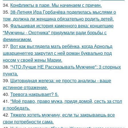
34.
Конфликты в паре. Мы начинаем с причин.
35.
38-Летняя Ира Горбачёва поделилась мыслями о
том, должна ли женщина обязательно родить детей.
36.
Фальшивая история каменного века: концепцию
"Мужчины - Охотника" придумали ради борьбы с
феминизмом.
37.
Вот как выглядела мать ребёнка, когда Арнольд
шварценеггер закрутил с ней роман буквально под
носом у своей жены Марии.
38.
"ЧТО Лучше НЕ Рассказывать Мужчине": 3 спорных
пункта.
39.
Щитовидная железа: не просто анализы - ваше
истинное отражение.
40.
Тревога накрывает? 5.
41.
"Моё право, право мужа, придя домой, сесть за стол
и пообедать.
42.
Тяжело хотеть мужчину, если ты закрываешь все
свои потребности сама.