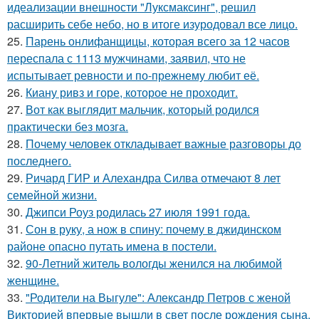
идеализации внешности "Луксмаксинг", решил
расширить себе небо, но в итоге изуродовал все лицо.
25.
Парень онлифанщицы, которая всего за 12 часов
переспала с 1113 мужчинами, заявил, что не
испытывает ревности и по-прежнему любит её.
26.
Киану ривз и горе, которое не проходит.
27.
Вот как выглядит мальчик, который родился
практически без мозга.
28.
Почему человек откладывает важные разговоры до
последнего.
29.
Ричард ГИР и Алехандра Силва отмечают 8 лет
семейной жизни.
30.
Джипси Роуз родилась 27 июля 1991 года.
31.
Сон в руку, а нож в спину: почему в джидинском
районе опасно путать имена в постели.
32.
90-Летний житель вологды женился на любимой
женщине.
33.
"Родители на Выгуле": Александр Петров с женой
Викторией впервые вышли в свет после рождения сына.