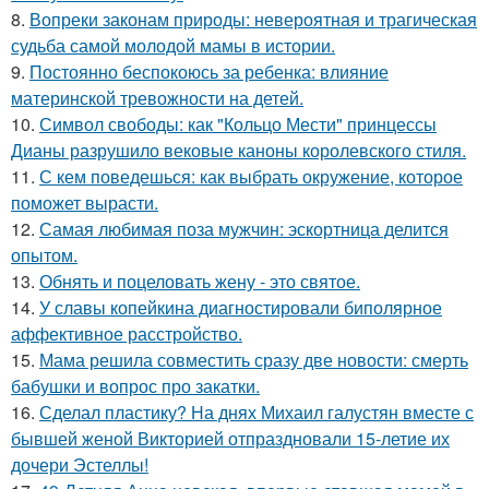
8.
Вопреки законам природы: невероятная и трагическая
судьба самой молодой мамы в истории.
9.
Постоянно беспокоюсь за ребенка: влияние
материнской тревожности на детей.
10.
Символ свободы: как "Кольцо Мести" принцессы
Дианы разрушило вековые каноны королевского стиля.
11.
С кем поведешься: как выбрать окружение, которое
поможет вырасти.
12.
Самая любимая поза мужчин: эскортница делится
опытом.
13.
Обнять и поцеловать жену - это святое.
14.
У славы копейкина диагностировали биполярное
аффективное расстройство.
15.
Мама решила совместить сразу две новости: смерть
бабушки и вопрос про закатки.
16.
Сделал пластику? На днях Михаил галустян вместе с
бывшей женой Викторией отпраздновали 15-летие их
дочери Эстеллы!