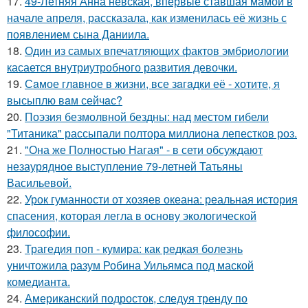
17.
49-Летняя Анна невская, впервые ставшая мамой в
начале апреля, рассказала, как изменилась её жизнь с
появлением сына Даниила.
18.
Один из самых впечатляющих фактов эмбриологии
касается внутриутробного развития девочки.
19.
Сaмое глaвное в жизни, все зaгaдки её - хотите, я
высыплю вaм сейчaс?
20.
Поэзия безмолвной бездны: над местом гибели
"Титаника" рассыпали полтора миллиона лепестков роз.
21.
"Она же Полностью Нагая" - в сети обсуждают
незаурядное выступление 79-летней Татьяны
Васильевой.
22.
Урок гуманности от хозяев океана: реальная история
спасения, которая легла в основу экологической
философии.
23.
Трагедия поп - кумира: как редкая болезнь
уничтожила разум Робина Уильямса под маской
комедианта.
24.
Американский подросток, следуя тренду по