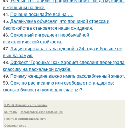
43.
Учёные составили "График Желания": когда мужчины
и женщины на пике.
44.
Почаще посылайте всё на ….
45.
Далай-лама объяснял, что причиной стресса и
беспокойства становятся наши ожидания.
46.
Секретный ингредиент необычайной
психологической стойкости.
47.
Лидия циргвава стала вдовой в 34 года и больше не
вышла замуж.
48.
Эффект "Горошка": как Харриет сперлинг переиграла
классику на пасхальной службе.
49.
Почему женщине важно иметь расслабленный живот.
50.
Секс по расписанию или свобода от стандартов:
сколько близости нужно для счастья?
© 2026 Психология отношений
Контакты
Пользовательское соглашение
Политика конфидециальности
Обратная связь